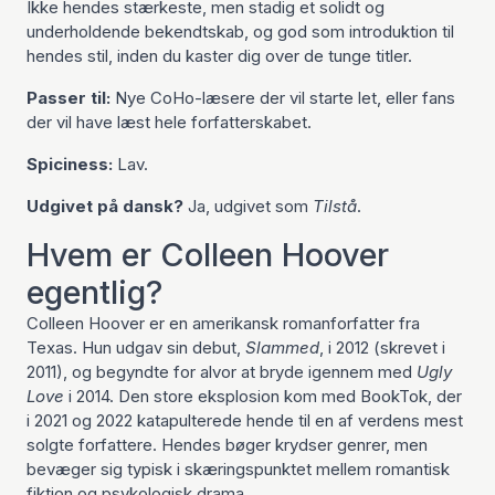
Ikke hendes stærkeste, men stadig et solidt og
underholdende bekendtskab, og god som introduktion til
hendes stil, inden du kaster dig over de tunge titler.
Passer til:
Nye CoHo-læsere der vil starte let, eller fans
der vil have læst hele forfatterskabet.
Spiciness:
Lav.
Udgivet på dansk?
Ja, udgivet som
Tilstå
.
Hvem er Colleen Hoover
egentlig?
Colleen Hoover er en amerikansk romanforfatter fra
Texas. Hun udgav sin debut,
Slammed
, i 2012 (skrevet i
2011), og begyndte for alvor at bryde igennem med
Ugly
Love
i 2014. Den store eksplosion kom med BookTok, der
i 2021 og 2022 katapulterede hende til en af verdens mest
solgte forfattere. Hendes bøger krydser genrer, men
bevæger sig typisk i skæringspunktet mellem romantisk
fiktion og psykologisk drama.