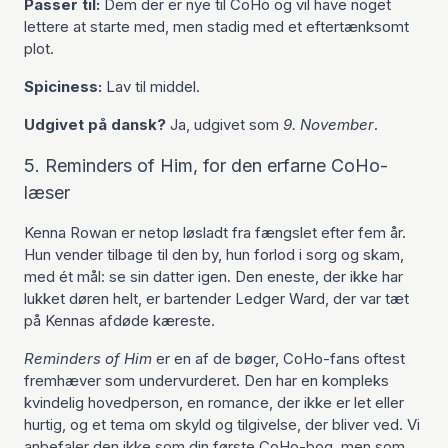
Passer til:
Dem der er nye til CoHo og vil have noget
lettere at starte med, men stadig med et eftertænksomt
plot.
Spiciness:
Lav til middel.
Udgivet på dansk?
Ja, udgivet som
9. November
.
5. Reminders of Him, for den erfarne CoHo-
læser
Kenna Rowan er netop løsladt fra fængslet efter fem år.
Hun vender tilbage til den by, hun forlod i sorg og skam,
med ét mål: se sin datter igen. Den eneste, der ikke har
lukket døren helt, er bartender Ledger Ward, der var tæt
på Kennas afdøde kæreste.
Reminders of Him
er en af de bøger, CoHo-fans oftest
fremhæver som undervurderet. Den har en kompleks
kvindelig hovedperson, en romance, der ikke er let eller
hurtig, og et tema om skyld og tilgivelse, der bliver ved. Vi
anbefaler den ikke som din første CoHo-bog, men som