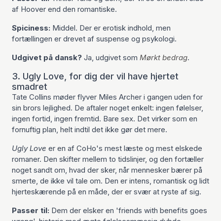
af Hoover end den romantiske.
Spiciness:
Middel. Der er erotisk indhold, men
fortællingen er drevet af suspense og psykologi.
Udgivet på dansk?
Ja, udgivet som
Mørkt bedrag
.
3. Ugly Love, for dig der vil have hjertet
smadret
Tate Collins møder flyver Miles Archer i gangen uden for
sin brors lejlighed. De aftaler noget enkelt: ingen følelser,
ingen fortid, ingen fremtid. Bare sex. Det virker som en
fornuftig plan, helt indtil det ikke gør det mere.
Ugly Love
er en af CoHo's mest læste og mest elskede
romaner. Den skifter mellem to tidslinjer, og den fortæller
noget sandt om, hvad der sker, når mennesker bærer på
smerte, de ikke vil tale om. Den er intens, romantisk og lidt
hjerteskærende på en måde, der er svær at ryste af sig.
Passer til:
Dem der elsker en 'friends with benefits goes