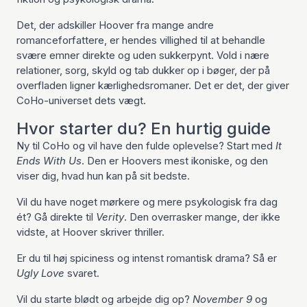
Det, der adskiller Hoover fra mange andre
romanceforfattere, er hendes villighed til at behandle
svære emner direkte og uden sukkerpynt. Vold i nære
relationer, sorg, skyld og tab dukker op i bøger, der på
overfladen ligner kærlighedsromaner. Det er det, der giver
CoHo-universet dets vægt.
Hvor starter du? En hurtig guide
Ny til CoHo og vil have den fulde oplevelse? Start med
It
Ends With Us
. Den er Hoovers mest ikoniske, og den
viser dig, hvad hun kan på sit bedste.
Vil du have noget mørkere og mere psykologisk fra dag
ét? Gå direkte til
Verity
. Den overrasker mange, der ikke
vidste, at Hoover skriver thriller.
Er du til høj spiciness og intenst romantisk drama? Så er
Ugly Love
svaret.
Vil du starte blødt og arbejde dig op?
November 9
og