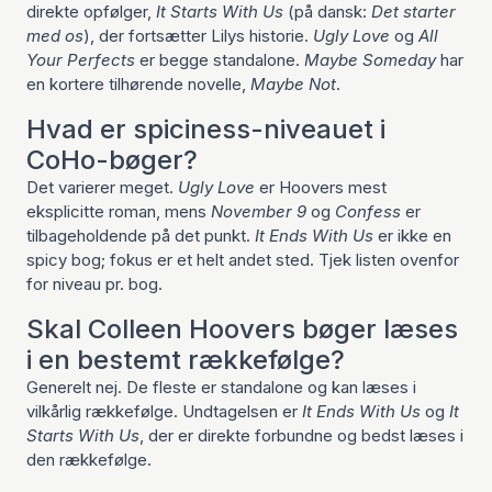
direkte opfølger,
It Starts With Us
(på dansk:
Det starter
med os
), der fortsætter Lilys historie.
Ugly Love
og
All
Your Perfects
er begge standalone.
Maybe Someday
har
en kortere tilhørende novelle,
Maybe Not
.
Hvad er spiciness-niveauet i
CoHo-bøger?
Det varierer meget.
Ugly Love
er Hoovers mest
eksplicitte roman, mens
November 9
og
Confess
er
tilbageholdende på det punkt.
It Ends With Us
er ikke en
spicy bog; fokus er et helt andet sted. Tjek listen ovenfor
for niveau pr. bog.
Skal Colleen Hoovers bøger læses
i en bestemt rækkefølge?
Generelt nej. De fleste er standalone og kan læses i
vilkårlig rækkefølge. Undtagelsen er
It Ends With Us
og
It
Starts With Us
, der er direkte forbundne og bedst læses i
den rækkefølge.