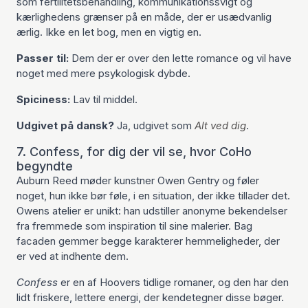
som fertilitetsbehandling, kommunikationssvigt og
kærlighedens grænser på en måde, der er usædvanlig
ærlig. Ikke en let bog, men en vigtig en.
Passer til:
Dem der er over den lette romance og vil have
noget med mere psykologisk dybde.
Spiciness:
Lav til middel.
Udgivet på dansk?
Ja, udgivet som
Alt ved dig
.
7. Confess, for dig der vil se, hvor CoHo
begyndte
Auburn Reed møder kunstner Owen Gentry og føler
noget, hun ikke bør føle, i en situation, der ikke tillader det.
Owens atelier er unikt: han udstiller anonyme bekendelser
fra fremmede som inspiration til sine malerier. Bag
facaden gemmer begge karakterer hemmeligheder, der
er ved at indhente dem.
Confess
er en af Hoovers tidlige romaner, og den har den
lidt friskere, lettere energi, der kendetegner disse bøger.