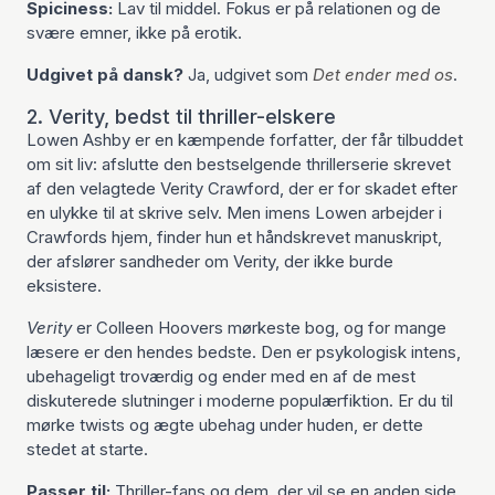
Spiciness:
Lav til middel. Fokus er på relationen og de
svære emner, ikke på erotik.
Udgivet på dansk?
Ja, udgivet som
Det ender med os
.
2. Verity, bedst til thriller-elskere
Lowen Ashby er en kæmpende forfatter, der får tilbuddet
om sit liv: afslutte den bestselgende thrillerserie skrevet
af den velagtede Verity Crawford, der er for skadet efter
en ulykke til at skrive selv. Men imens Lowen arbejder i
Crawfords hjem, finder hun et håndskrevet manuskript,
der afslører sandheder om Verity, der ikke burde
eksistere.
Verity
er Colleen Hoovers mørkeste bog, og for mange
læsere er den hendes bedste. Den er psykologisk intens,
ubehageligt troværdig og ender med en af de mest
diskuterede slutninger i moderne populærfiktion. Er du til
mørke twists og ægte ubehag under huden, er dette
stedet at starte.
Passer til:
Thriller-fans og dem, der vil se en anden side