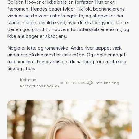
Colleen Hoover
er ikke bare en forfatter. Hun er et
fænomen. Hendes bøger fylder TikTok, boghandlerens
vinduer og din vens anbefalingsliste, og alligevel er der
stadig mange, der ikke ved, hvor de skal begynde. Det er
der en god grund til: Hoovers forfatterskab er enormt, og
ikke alle bøger er skabt ens.
Nogle er lette og romantiske. Andre river tæppet væk
under dig på den mest brutale måde. Og nogle er noget
midt imellem, lige præcis det du har brug for en tilfældig
tirsdag aften.
Kathrine
📅 07-05-2026
⏱️5 min læsning
Redaktør hos BookTok