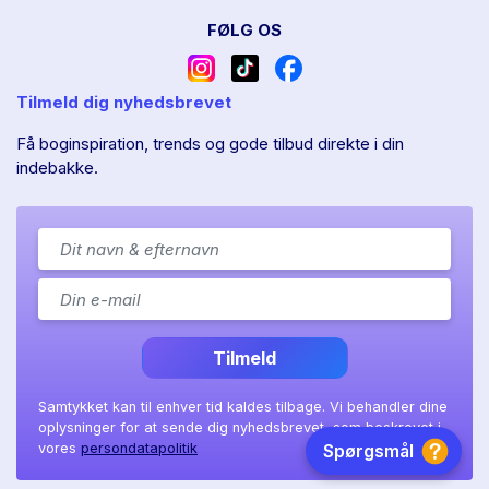
FØLG OS
Tilmeld dig nyhedsbrevet
Få boginspiration, trends og gode tilbud direkte i din
indebakke.
Tilmeld
Samtykket kan til enhver tid kaldes tilbage. Vi behandler dine
oplysninger for at sende dig nyhedsbrevet, som beskrevet i
vores
persondatapolitik