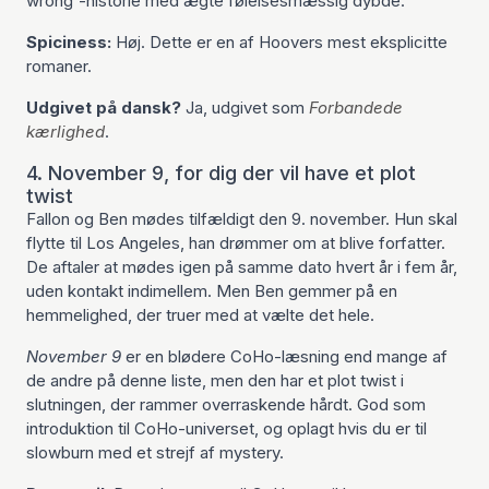
wrong'-historie med ægte følelsesmæssig dybde.
Spiciness:
Høj. Dette er en af Hoovers mest eksplicitte
romaner.
Udgivet på dansk?
Ja, udgivet som
Forbandede
kærlighed
.
4. November 9, for dig der vil have et plot
twist
Fallon og Ben mødes tilfældigt den 9. november. Hun skal
flytte til Los Angeles, han drømmer om at blive forfatter.
De aftaler at mødes igen på samme dato hvert år i fem år,
uden kontakt indimellem. Men Ben gemmer på en
hemmelighed, der truer med at vælte det hele.
November 9
er en blødere CoHo-læsning end mange af
de andre på denne liste, men den har et plot twist i
slutningen, der rammer overraskende hårdt. God som
introduktion til CoHo-universet, og oplagt hvis du er til
slowburn med et strejf af mystery.