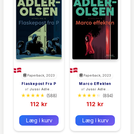
Paperback, 2023
Paperback, 2023
Flaskepost Fra P
Marco Effekten
af
Jussi Adler-
af
Jussi Adler-
Olsen
Olsen
(588)
(894)
112 kr
112 kr
0 kr
0 kr
Forlags vejl. pris:
Forlags vejl. pris:
Læg i kurv
Læg i kurv