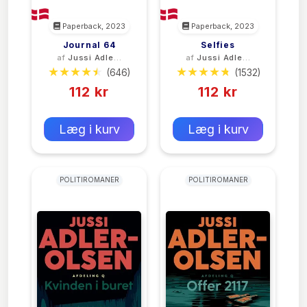
Paperback, 2023
Paperback, 2023
Journal 64
Selfies
af
Jussi Adler-
af
Jussi Adler-
Olsen
Olsen
(646)
(1532)
112 kr
112 kr
0 kr
0 kr
Forlags vejl. pris:
Forlags vejl. pris:
Læg i kurv
Læg i kurv
POLITIROMANER
POLITIROMANER