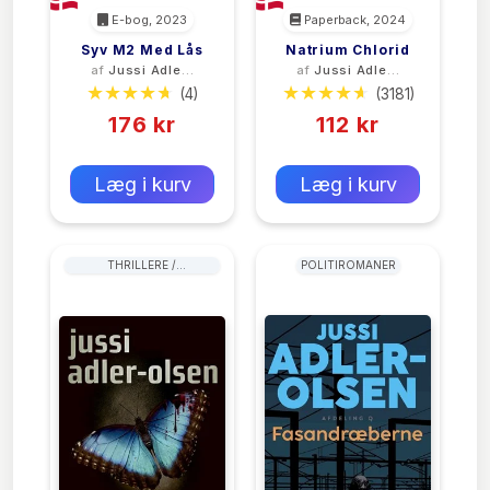
E-bog, 2023
Paperback, 2024
Syv M2 Med Lås
Natrium Chlorid
af
Jussi Adler-
af
Jussi Adler-
Olsen
Olsen
(4)
(3181)
176 kr
112 kr
0 kr
0 kr
Forlags vejl. pris:
Forlags vejl. pris:
Læg i kurv
Læg i kurv
THRILLERE /
POLITIROMANER
SPÆNDINGSROMANER