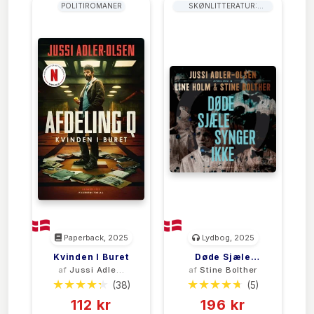
POLITIROMANER
SKØNLITTERATUR:
GENERELT
Paperback, 2025
Lydbog, 2025
Kvinden I Buret
Døde Sjæle
af
Jussi Adler-
af
Stine Bolther
Synger Ikke
Olsen
(38)
(5)
112 kr
196 kr