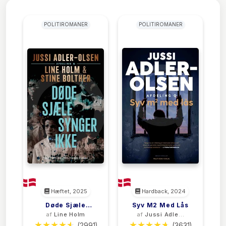
POLITIROMANER
POLITIROMANER
Hæftet, 2025
Hardback, 2024
Døde Sjæle
Syv M2 Med Lås
af
Line Holm
af
Jussi Adler-
Synger Ikke
Olsen
(2991)
(3631)