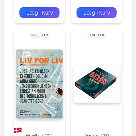
0 kr
0 kr
Forlags vejl. pris:
Forlags vejl. pris:
Læg i kurv
Læg i kurv
NOVELLER
BRÆTSPIL
Lydbog, 2013
Brætspil, 2023