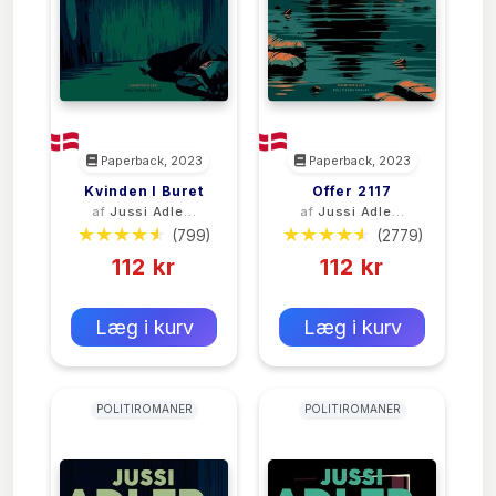
Paperback, 2023
Paperback, 2023
Kvinden I Buret
Offer 2117
af
Jussi Adler-
af
Jussi Adler-
Olsen
Olsen
(799)
(2779)
112 kr
112 kr
0 kr
0 kr
Forlags vejl. pris:
Forlags vejl. pris:
Læg i kurv
Læg i kurv
POLITIROMANER
POLITIROMANER