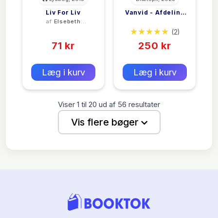
Liv For Liv
Vanvid - Afdeling
af
Elsebeth
<filler>
Q Spil
Egholm
(0)
(2)
71 kr
250 kr
0 kr
0 kr
Forlags vejl. pris:
Forlags vejl. pris:
Læg i kurv
Læg i kurv
Viser
1
til
20
ud af
56
resultater
Vis flere bøger