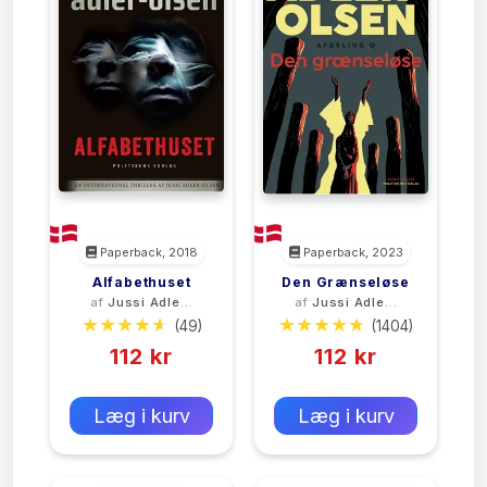
Paperback, 2018
Paperback, 2023
Alfabethuset
Den Grænseløse
af
Jussi Adler-
af
Jussi Adler-
Olsen
Olsen
(49)
(1404)
112 kr
112 kr
0 kr
0 kr
Forlags vejl. pris:
Forlags vejl. pris:
Læg i kurv
Læg i kurv