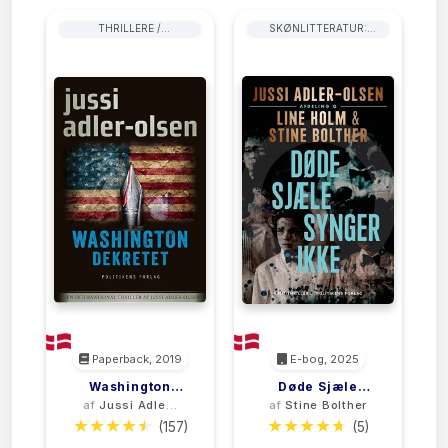
THRILLERE /
SKØNLITTERATUR:
SPÆNDINGSROMANER
GENERELT
Paperback, 2019
E-bog, 2025
Washington
Døde Sjæle
af
Jussi Adler-
af
Stine Bolther
Dekretet
Synger Ikke
Olsen
(157)
(5)