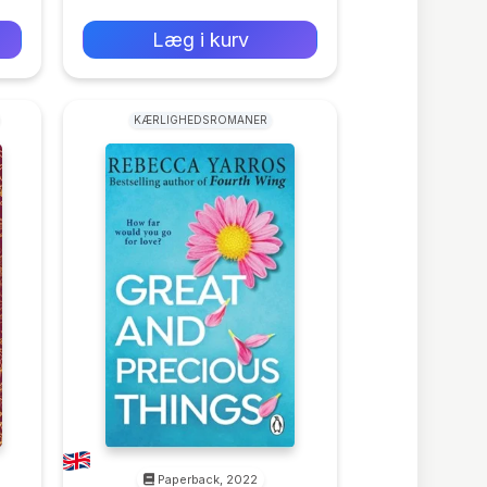
0 kr
Forlags vejl. pris:
Læg i kurv
KÆRLIGHEDSROMANER
Paperback, 2022