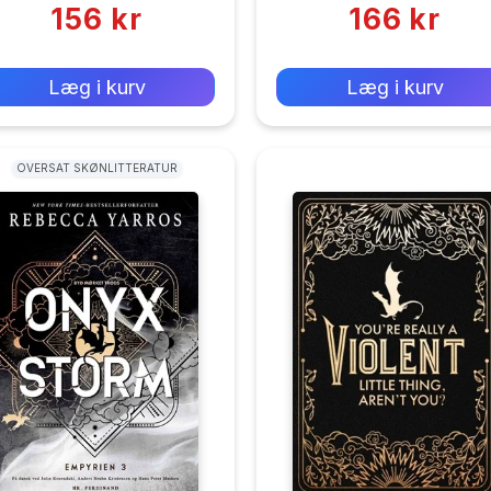
156 kr
166 kr
0 kr
0 kr
Forlags vejl. pris:
Forlags vejl. pris:
Læg i kurv
Læg i kurv
OVERSAT SKØNLITTERATUR