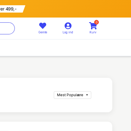
799 kr
5% rabat
0
Gemte
Log ind
Kurv
Mest Populære