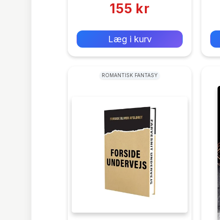
155 kr
0 kr
Forlags vejl. pris:
Læg i kurv
ROMANTISK FANTASY