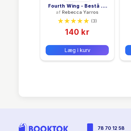
Fourth Wing - Bestå ...
Eller Dø
af
Rebecca Yarros
(3)
140 kr
0 kr
Forlags vejl. pris:
Læg i kurv
78 70 12 58