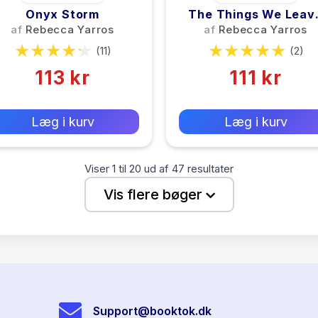
Onyx Storm
The Things We Leav
Unfinished
af
Rebecca Yarros
af
Rebecca Yarros
(11)
(2)
113 kr
111 kr
0 kr
0 kr
Forlags vejl. pris:
Forlags vejl. pris:
Læg i kurv
Læg i kurv
Viser
1
til
20
ud af
47
resultater
Vis flere bøger
Support@booktok.dk