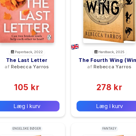
Paperback, 2022
Hardback, 2025
The Last Letter
The Fourth Wing (Wi
And Claw Collection
af
Rebecca Yarros
af
Rebecca Yarros
(0)
(0)
105 kr
278 kr
0 kr
0 kr
Forlags vejl. pris:
Forlags vejl. pris:
Læg i kurv
Læg i kurv
ENGELSKE BØGER
FANTASY