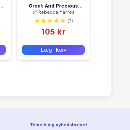
e
Great And Precious
Things
af
Rebecca Yarros
(2)
105 kr
0 kr
Forlags vejl. pris:
Læg i kurv
Tilmeld dig nyhedsbrevet