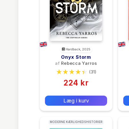
Hardback, 2025
Onyx Storm
af
Rebecca Yarros
(31)
224 kr
0 kr
Forlags vejl. pris:
Læg i kurv
MODERNE KÆRLIGHEDSHISTORIER