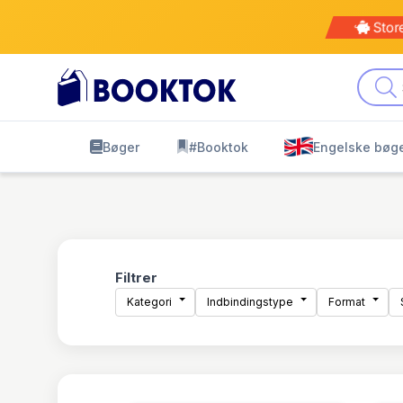
Kø
leve
Bøger
#Booktok
Engelske bøg
Filtrer
Kategori
Indbindingstype
Format