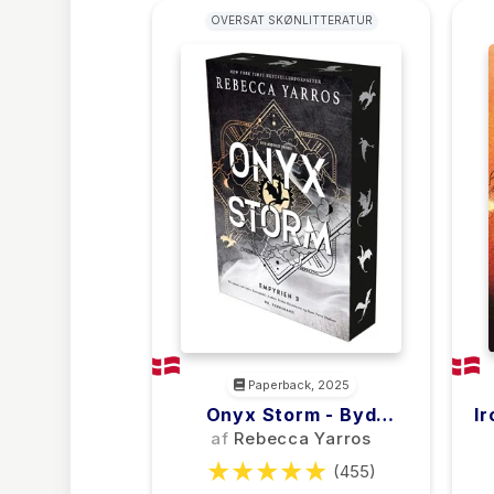
OVERSAT SKØNLITTERATUR
Paperback, 2025
Onyx Storm - Byd
Ir
Mørket Trods
af
Rebecca Yarros
(455)