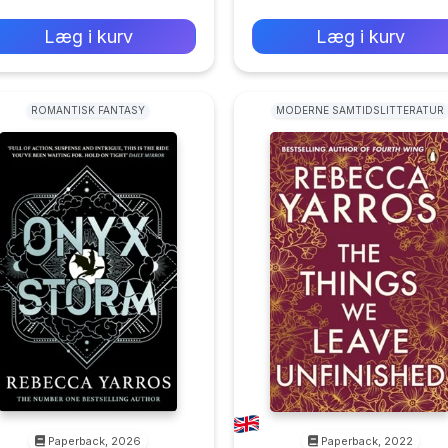
0 kr
0 kr
Forlags vejl. pris:
Forlags vejl. pris:
Læg i kurv
Læg i kurv
ROMANTISK FANTASY
MODERNE SAMTIDSLITTERATUR
Paperback, 2026
Paperback, 2022