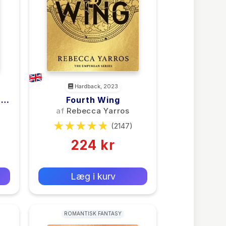
Hardback, 2023
ng
Fourth Wing
)
af
Rebecca Yarros
(2147)
224 kr
0 kr
Forlags vejl. pris:
Læg i kurv
ROMANTISK FANTASY