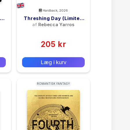
Hardback, 2026
Threshing Day (Limited
Deluxe Edition)
af
Rebecca Yarros
(0)
205 kr
0 kr
Forlags vejl. pris:
Læg i kurv
ROMANTISK FANTASY