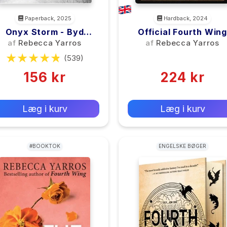
Paperback, 2025
Hardback, 2024
Onyx Storm - Byd
Official Fourth Wing
Mørket Trods
Journal
af
Rebecca Yarros
af
Rebecca Yarros
(539)
(0)
156 kr
224 kr
0 kr
0 kr
Forlags vejl. pris:
Forlags vejl. pris:
Læg i kurv
Læg i kurv
#BOOKTOK
ENGELSKE BØGER