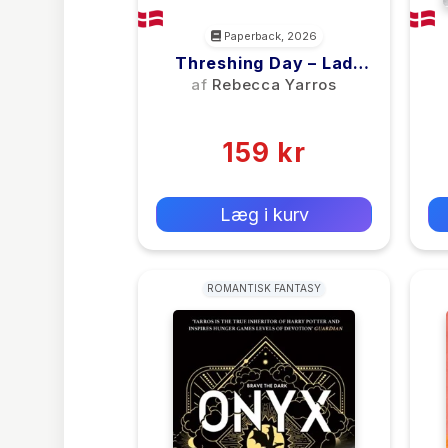
Paperback, 2026
Threshing Day – Lad
Være Med At Dø
af
Rebecca Yarros
(0)
159 kr
0 kr
Forlags vejl. pris:
Læg i kurv
ROMANTISK FANTASY