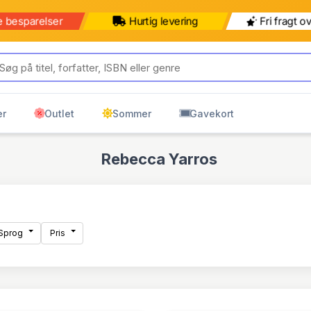
b for 499 kr mere for gratis
499 kr
599 kr
ring til pakkeshop
Pakkeshop
Hjemmelevering
er
Outlet
Sommer
Gavekort
Rebecca Yarros
Sprog
Pris