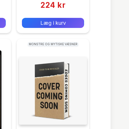
224 kr
0 kr
Forlags vejl. pris:
Læg i kurv
MONSTRE OG MYTISKE VÆSNER