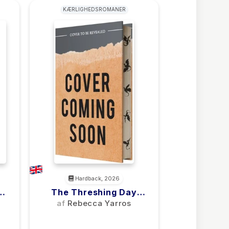
KÆRLIGHEDSROMANER
Hardback, 2026
et.
The Threshing Day
(Wing And Claw
af
Rebecca Yarros
Collection)
(0)