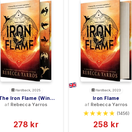
Hardback, 2025
Hardback, 2023
The Iron Flame (Wing
Iron Flame
And Claw Collection)
af
Rebecca Yarros
af
Rebecca Yarros
(0)
(1456)
278 kr
258 kr