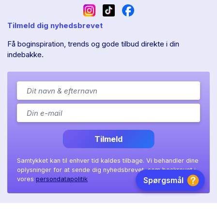
Tilmeld dig nyhedsbrevet
Få boginspiration, trends og gode tilbud direkte i din
indebakke.
Tilmeld
Samtykket kan til enhver tid kaldes tilbage. Vi behandler dine
oplysninger for at sende dig nyhedsbrevet, som beskrevet i
vores
persondatapolitik
Ll. Sct. Hans gade 11A
|
8800 Viborg
|
CVR: 41 08 36 97