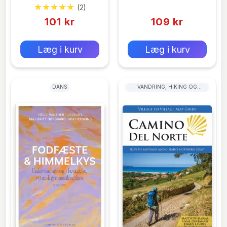
(2)
(0)
101 kr
109 kr
0 kr
0 kr
Forlags vejl. pris:
Forlags vejl. pris:
Læg i kurv
Læg i kurv
DANS
VANDRING, HIKING OG
TREKKING