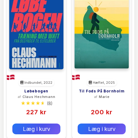
Indbundet, 2022
Hæftet, 2025
Løbebogen
Til Fods På Bornholm
af
Claus Hechmann
af
Marie
(8)
(0)
227 kr
200 kr
0 kr
0 kr
Forlags vejl. pris:
Forlags vejl. pris:
Læg i kurv
Læg i kurv