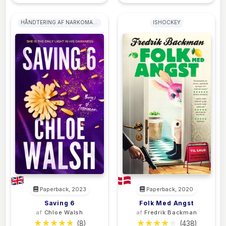
HÅNDTERING AF NARKOMANI
ISHOCKEY
OG ALKOHOLISME
Paperback, 2023
Paperback, 2020
Saving 6
Folk Med Angst
af
Chloe Walsh
af
Fredrik Backman
(8)
(438)