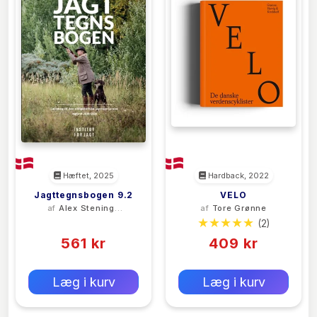
Hæftet, 2025
Hardback, 2022
Jagttegnsbogen 9.2
VELO
af
Alex Steninge
af
Tore Grønne
Jacobsen
(0)
(2)
561 kr
409 kr
0 kr
0 kr
Forlags vejl. pris:
Forlags vejl. pris:
Læg i kurv
Læg i kurv