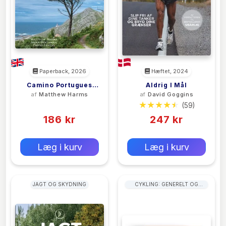
Paperback, 2026
Hæftet, 2024
Camino Portugues
Aldrig I Mål
af
Matthew Harms
af
David Goggins
(6th)
(0)
(59)
186 kr
247 kr
0 kr
0 kr
Forlags vejl. pris:
Forlags vejl. pris:
Læg i kurv
Læg i kurv
JAGT OG SKYDNING
CYKLING: GENERELT OG
CYKELTURE