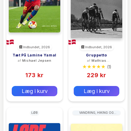
Indbundet, 2026
Indbundet, 2026
Tæt På Lamine Yamal
Gruppetto
af
Michael Jepsen
af
Mathias
Norsgaard
(0)
(1)
173 kr
229 kr
0 kr
0 kr
Forlags vejl. pris:
Forlags vejl. pris:
Læg i kurv
Læg i kurv
LØB
VANDRING, HIKING OG
TREKKING