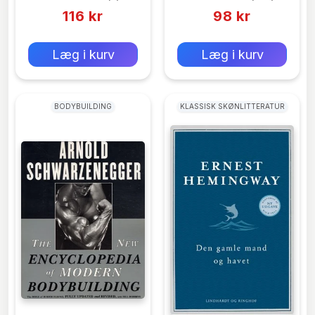
116 kr
98 kr
0 kr
0 kr
Forlags vejl. pris:
Forlags vejl. pris:
Læg i kurv
Læg i kurv
BODYBUILDING
KLASSISK SKØNLITTERATUR