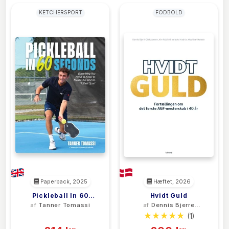
KETCHERSPORT
FODBOLD
Paperback, 2025
Hæftet, 2026
Pickleball In 60
Hvidt Guld
af
Tanner Tomassi
af
Dennis Bjerre
Seconds
Christiansen
(0)
(1)