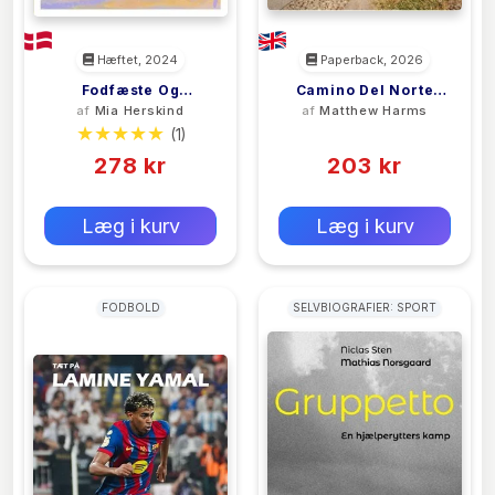
Hæftet, 2024
Paperback, 2026
Fodfæste Og
Camino Del Norte
af
Mia Herskind
af
Matthew Harms
Himmelkys
(6th)
(1)
(0)
278 kr
203 kr
0 kr
0 kr
Forlags vejl. pris:
Forlags vejl. pris:
Læg i kurv
Læg i kurv
FODBOLD
SELVBIOGRAFIER: SPORT