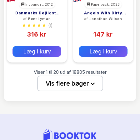
Indbundet, 2012
Paperback, 2023
Danmarks Dejligste
Angels With Dirty
af
Bent Lyman
af
Jonathan Wilson
Ankerpladser
Faces
(1)
(0)
316 kr
147 kr
0 kr
0 kr
Forlags vejl. pris:
Forlags vejl. pris:
Læg i kurv
Læg i kurv
Viser
1
til
20
ud af
18805
resultater
Vis flere bøger