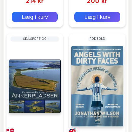
214 kr
200 kr
0 kr
0 kr
Forlags vejl. pris:
Forlags vejl. pris:
Læg i kurv
Læg i kurv
SEJLSPORT OG
FODBOLD
MOTORBÅDSSPORT