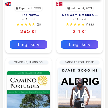
Paperback, 1999
Indbundet, 2021
The New
Den Gamle Mand Og
af
Arnold
af
Ernest
Encyclopedia Of
Havet (nyoversat)
Schwarzenegger
Hemingway
(5)
(188)
Modern Bodybuilding
285 kr
211 kr
0 kr
0 kr
Forlags vejl. pris:
Forlags vejl. pris:
Læg i kurv
Læg i kurv
VANDRING, HIKING OG
SANDE FORTÆLLINGER:
TREKKING
HELTEMOD OG OVERLEVELSE