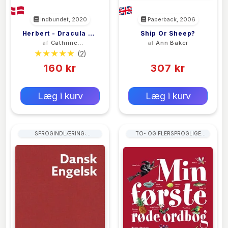
Indbundet, 2020
Paperback, 2006
Herbert - Dracula Og
Ship Or Sheep?
af
Cathrine
af
Ann Baker
Det Grå Slot
Fabricius
(2)
(0)
160 kr
307 kr
0 kr
0 kr
Forlags vejl. pris:
Forlags vejl. pris:
Læg i kurv
Læg i kurv
SPROGINDLÆRING:
TO- OG FLERSPROGLIGE
SKRIVEFÆRDIGHEDER
ORDBØGER