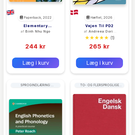
Paperback, 2022
Hæftet, 2026
Elementary
Vejen Til PD2
af
Binh Nhu Ngo
af
Andreea Doria
Vietnamese
Negruțiu
(0)
(1)
244 kr
265 kr
0 kr
0 kr
Forlags vejl. pris:
Forlags vejl. pris:
Læg i kurv
Læg i kurv
SPROGINDLÆRING:
TO- OG FLERSPROGLIGE
LYTTEFÆRDIGHEDER
ORDBØGER