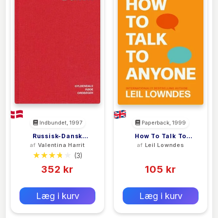
Indbundet, 1997
Paperback, 1999
Russisk-Dansk
How To Talk To
af
Valentina Harrit
af
Leil Lowndes
Ordbog
Anyone
(3)
(0)
352 kr
105 kr
0 kr
0 kr
Forlags vejl. pris:
Forlags vejl. pris:
Læg i kurv
Læg i kurv