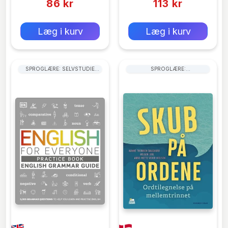
86 kr
113 kr
0 kr
0 kr
Forlags vejl. pris:
Forlags vejl. pris:
Læg i kurv
Læg i kurv
SPROGLÆRE: SELVSTUDIE
SPROGLÆRE:
TEKSTER
LÆSEFÆRDIGHEDER