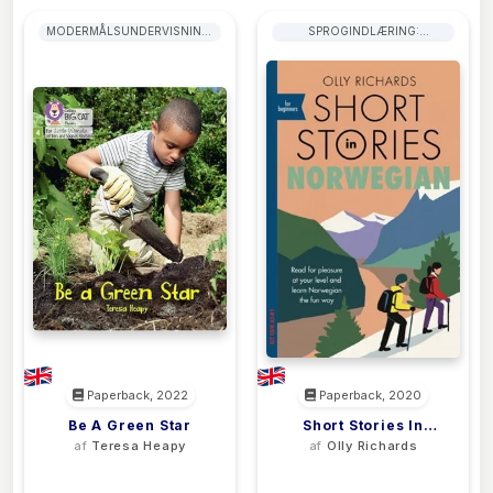
MODERMÅLSUNDERVISNING:
SPROGINDLÆRING:
LÆSNING & LÆSEPLANER
LÆSEBØGER
Paperback, 2022
Paperback, 2020
Be A Green Star
Short Stories In
af
Teresa Heapy
af
Olly Richards
Norwegian For
(0)
(0)
Beginners