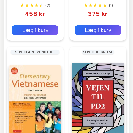
Negruțiu
(2)
(1)
458 kr
375 kr
0 kr
0 kr
Forlags vejl. pris:
Forlags vejl. pris:
Læg i kurv
Læg i kurv
SPROGLÆRE: MUNDTLIGE
SPROGTILEGNELSE
FÆRDIGHEDER