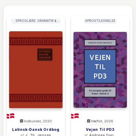
SPROGLÆRE: GRAMATIK &
SPROGTILEGNELSE
UDTALE
Indbundet, 2020
Hæftet, 2026
Latinsk-Dansk Ordbog
Vejen Til PD3
af
J. Th. Jensen
af
Andreea Doria