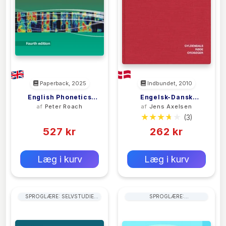
Paperback, 2025
Indbundet, 2010
English Phonetics
Engelsk-Dansk
af
Peter Roach
af
Jens Axelsen
And Phonology
Ordbog
(0)
(3)
527 kr
262 kr
0 kr
0 kr
Forlags vejl. pris:
Forlags vejl. pris:
Læg i kurv
Læg i kurv
SPROGLÆRE: SELVSTUDIE
SPROGLÆRE:
TEKSTER
LÆSEFÆRDIGHEDER