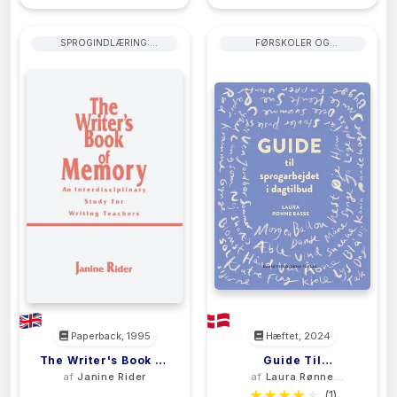
SPROGINDLÆRING:
FØRSKOLER OG
SKRIVEFÆRDIGHEDER
BØRNEHAVER
Paperback, 1995
Hæftet, 2024
The Writer's Book Of
Guide Til
af
Janine Rider
af
Laura Rønne
Memory
Sprogarbejdet I
Basse
(0)
(1)