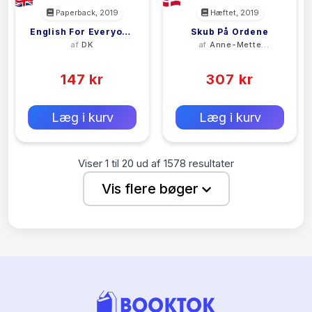
Paperback, 2019
Hæftet, 2019
English For Everyone
Skub På Ordene
af
DK
af
Anne-Mette
English Grammar
Veber Nielsen
(0)
(0)
Guide Practice Book
147 kr
307 kr
0 kr
0 kr
Forlags vejl. pris:
Forlags vejl. pris:
Læg i kurv
Læg i kurv
Viser
1
til
20
ud af
1578
resultater
Vis flere bøger