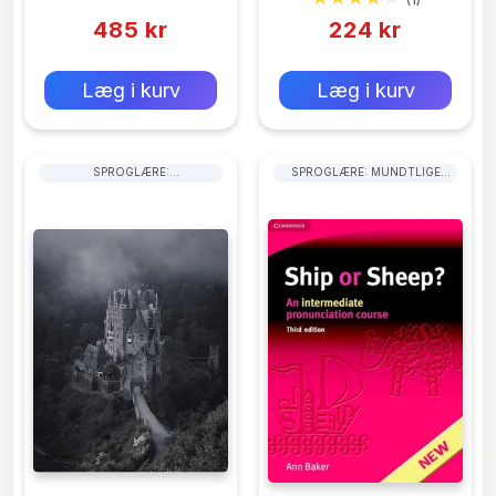
Dagtilbud
485 kr
224 kr
0 kr
0 kr
Forlags vejl. pris:
Forlags vejl. pris:
Læg i kurv
Læg i kurv
SPROGLÆRE:
SPROGLÆRE: MUNDTLIGE
LÆSEFÆRDIGHEDER
FÆRDIGHEDER