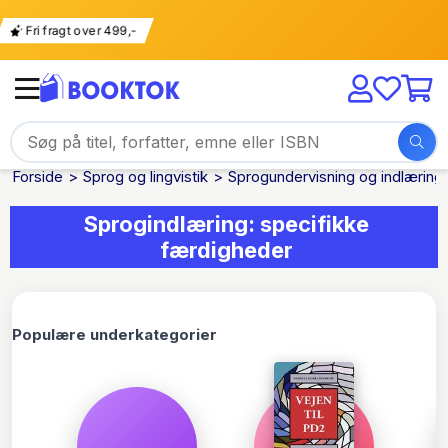
g
Fri fragt over 499,-
Forside
Sprog og lingvistik
Sprogundervisning og indlæring
Sprogindlæring: specifikke
færdigheder
Populære underkategorier