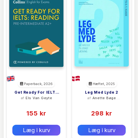
Paperback, 2026
Hæftet, 2025
Get Ready For IELTS
Leg Med Lyde 2
af
Els Van Geyte
af
Anette Bøge
Reading
Degn
(0)
(0)
155 kr
298 kr
0 kr
0 kr
Forlags vejl. pris:
Forlags vejl. pris:
Læg i kurv
Læg i kurv