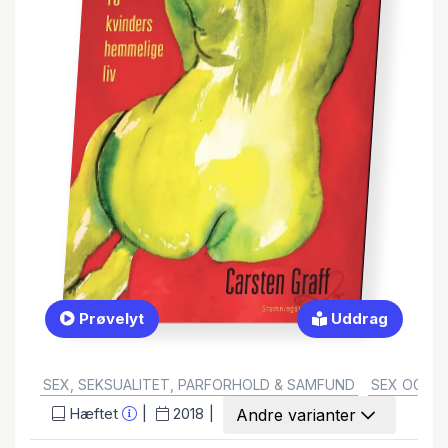
Prøvelyt
Uddrag
GENRE:
SEX, SEKSUALITET, PARFORHOLD & SAMFUND
SEX OG SE
Hæftet
2018
Andre varianter