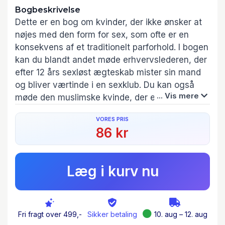
Bogbeskrivelse
Dette er en bog om kvinder, der ikke ønsker at
nøjes med den form for sex, som ofte er en
konsekvens af et traditionelt parforhold. I bogen
kan du blandt andet møde erhvervslederen, der
efter 12 års sexløst ægteskab mister sin mand
og bliver værtinde i en sexklub. Du kan også
... Vis mere
møde den muslimske kvinde, der efter et
erotikløst tvangsægteskab med en håbløs
VORES PRIS
ægtemand er yderst afklaret med at være ham
86 kr
utro. En anden af bogens hovedpersoner er
journalisten, som igennem sit lange ægteskab
fantaserer om at have sex med en stor gruppe
Læg i kurv nu
mænd på én gang. Efter en skilsmisse vælger
hun at gøre drømmen til virkelighed.
Carsten Graff har i mange år beskæftiget sig
Fri fragt over 499,-
Sikker betaling
10. aug – 12. aug
med tabuer. I denne bog kommer han ind under