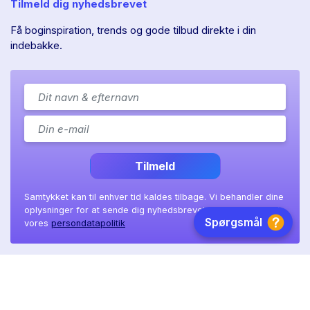
Tilmeld dig nyhedsbrevet
Få boginspiration, trends og gode tilbud direkte i din
indebakke.
Tilmeld
Samtykket kan til enhver tid kaldes tilbage. Vi behandler dine
oplysninger for at sende dig nyhedsbrevet, som beskrevet i
vores
persondatapolitik
Ll. Sct. Hans gade 11A
|
8800 Viborg
|
CVR: 41 08 36 97
Copyright © 2026 BookTok ApS