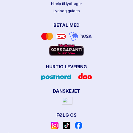
Hjælp til lydbøger
Lydbog guides
BETAL MED
HURTIG LEVERING
DANSKEJET
FØLG OS