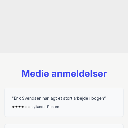
intellektuelle er det første større værk på dansk
om de stemmer, der er helt afgørende for den
demokratiske debat.
Medie anmeldelser
Erik Svendsen har lagt et stort arbejde i bogen
★
★
★
★
★
★
Jyllands-Posten