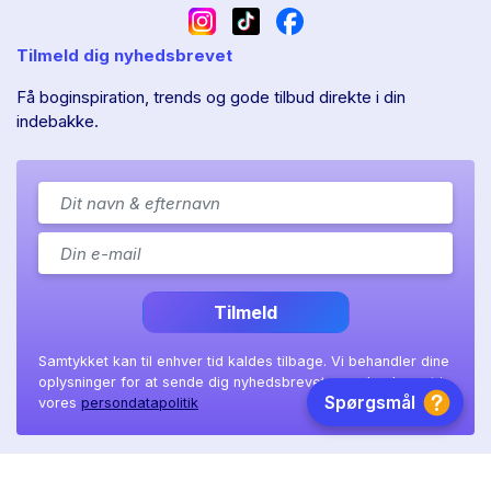
Tilmeld dig nyhedsbrevet
Få boginspiration, trends og gode tilbud direkte i din
indebakke.
Tilmeld
Samtykket kan til enhver tid kaldes tilbage. Vi behandler dine
oplysninger for at sende dig nyhedsbrevet, som beskrevet i
vores
persondatapolitik
Ll. Sct. Hans gade 11A
|
8800 Viborg
|
CVR: 41 08 36 97