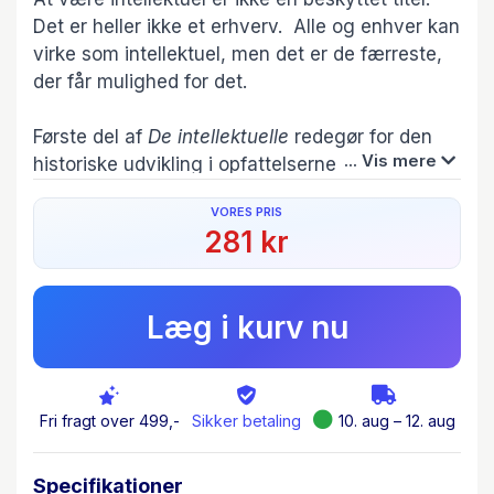
Det er heller ikke et erhverv. Alle og enhver kan
virke som intel­lek­tuel, men det er de færreste,
der får mulighed for det.
Første del af
De intellektuelle
redegør for den
... Vis mere
historiske udvikling i opfattelserne af den
intellektuelle og de betyd­ninger, figuren er
VORES PRIS
blevet tilskrevet i den vestlige kultur i det 20.
281 kr
århundrede. Prominente navne er fx Karl
Mannheim, Antonio Gramsci, Jean-Paul Sartre,
Virginia Woolf, Simone de Beauvoir, Edward
Læg i kurv nu
Said, Frank Furedi, Stefan Collini og Patrick
Baert.
Anden del udlægger danske intellektuelles
Fri fragt over 499,-
Sikker betaling
10. aug – 12. aug
historie i det 20.- og 21. århundrede. To spor har
været dominerende. På den ene side et
Specifikationer