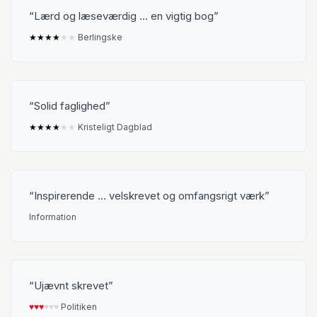
Lærd og læseværdig ... en vigtig bog
★
★
★
★
★
★
Berlingske
Solid faglighed
★
★
★
★
★
★
Kristeligt Dagblad
Inspirerende ... velskrevet og omfangsrigt værk
Information
Ujævnt skrevet
♥︎
♥︎
♥︎
♥︎
♥︎
♥︎
Politiken