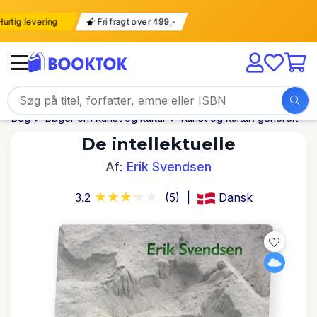
Hurtig levering
Fri fragt over 499,-
Bog
Bøger om kunst og kultur
Kunst og kultur: generelt
De intellektuelle
Af:
Erik Svendsen
3.2
(5)
Dansk