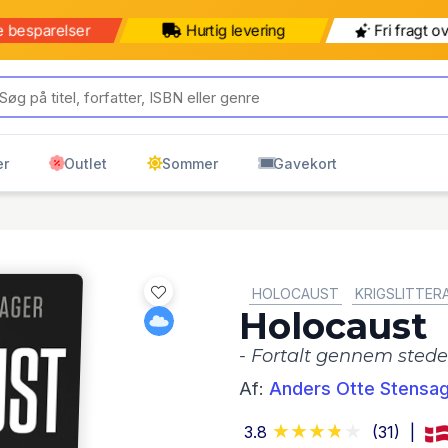
b for 499 kr mere for gratis
499 kr
599 kr
ring til pakkeshop
Pakkeshop
Hjemmelevering
er
Outlet
Sommer
Gavekort
GENRE:
HOLOCAUST
KRIGSLITTER
Holocaust
- Fortalt gennem sted
Af:
Anders Otte Stensa
3.8
(31)