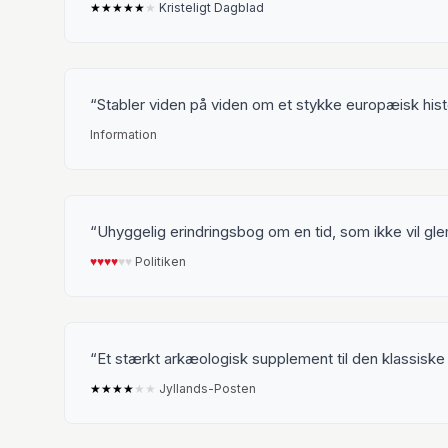
★
★
★
★
★
★
Kristeligt Dagblad
Stabler viden på viden om et stykke europæisk hist
Information
Uhyggelig erindringsbog om en tid, som ikke vil g
♥︎
♥︎
♥︎
♥︎
♥︎
♥︎
Politiken
Et stærkt arkæologisk supplement til den klassiske 
★
★
★
★
★
★
Jyllands-Posten