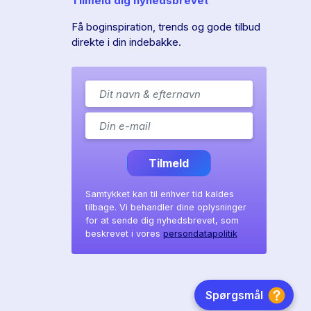
Tilmeld dig nyhedsbrevet
Få boginspiration, trends og gode tilbud
direkte i din indebakke.
Tilmeld
Samtykket kan til enhver tid kaldes
tilbage. Vi behandler dine oplysninger
for at sende dig nyhedsbrevet, som
beskrevet i vores
persondatapolitik