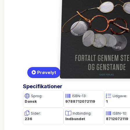
Prøvelyt
Specifikationer
Sprog:
ISBN-13:
Udgave:
Dansk
9788712072119
1
Sider:
Indbinding:
ISBN-10:
236
Indbundet
8712072119