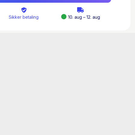
forståelse af det nazistiske folkedrab på
p til det.
Sikker betaling
10. aug – 12. aug