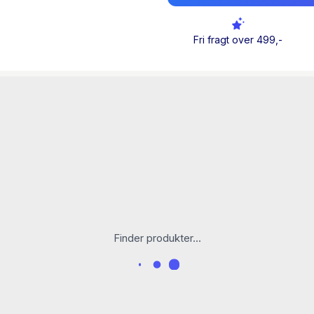
et forsøg på at øge vores 
jøderne og det, der ledte o
Fri fragt over 499,-
Finder produkter...