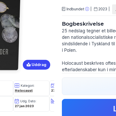
Indbundet
2023
Bogbeskrivelse
25 nedslag tegner et bille
den nationalsocialistiske 
sindslidende i Tyskland t
i Polen.
Holocaust beskrives oftest
Uddrag
efterladenskaber kun i m
igennem de senere år bidr
gennem nye og opsigtsvæk
Kategori:
Oplagsdato:
Forlag:
mere om ofrenes liv og d
Holocaust
27 jan 2023
Gads Forlag
de mest forfærdende forbr
Udg. Dato:
Størrelse i cm:
Forfatter(e):
27 jan 2023
Anders Otte
Anders Otte Stensager ha
Stensager
ind- og udland udvalgt de