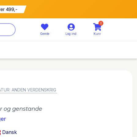
799 kr
5% rabat
0
Gemte
Log ind
Kurv
ATUR: ANDEN VERDENSKRIG
er og genstande
ger
Dansk