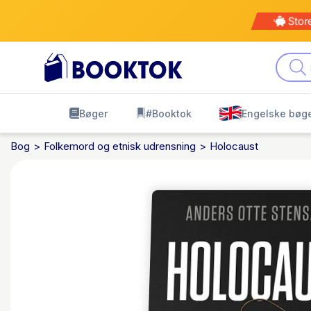
Kø
leve
Bøger
#Booktok
Engelske bøg
Bog
Folkemord og etnisk udrensning
Holocaust