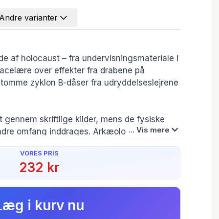
Andre varianter
de af holocaust – fra undervisningsmateriale i
racelære over effekter fra drabene på
il tomme zyklon B-dåser fra udryddelseslejrene
 gennem skriftlige kilder, mens de fysiske
... Vis mere
indre omfang inddrages. Arkæologer har
aget til genfortællingen af katastrofen
VORES PRIS
kende fund, så vi får mulighed for at lære
232 kr
ød og om de gerningsmænd, der begik en af
ydelser i det 20. århundrede.
Læg i kurv nu
r i samarbejde med museer og samlinger i
 25 fysiske steder og genstande i bogen her i