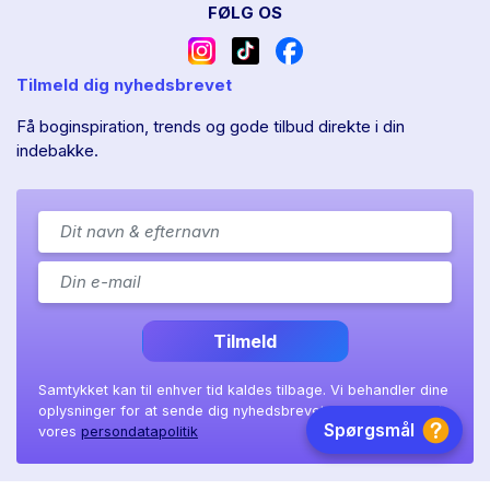
FØLG OS
Tilmeld dig nyhedsbrevet
Få boginspiration, trends og gode tilbud direkte i din
indebakke.
Tilmeld
Samtykket kan til enhver tid kaldes tilbage. Vi behandler dine
oplysninger for at sende dig nyhedsbrevet, som beskrevet i
vores
persondatapolitik