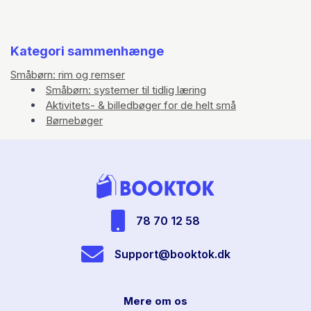
Kategori sammenhænge
Småbørn: rim og remser
Småbørn: systemer til tidlig læring
Aktivitets- & billedbøger for de helt små
Børnebøger
78 70 12 58
Support@booktok.dk
Mere om os