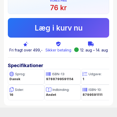
VORES PRIS
76 kr
Læg i kurv nu
Fri fragt over 499,-
Sikker betaling
12. aug – 14. aug
Specifikationer
Sprog:
ISBN-13:
Udgave:
Dansk
9788799591114
1
Sider:
Indbinding:
ISBN-10:
16
Andet
8799591111