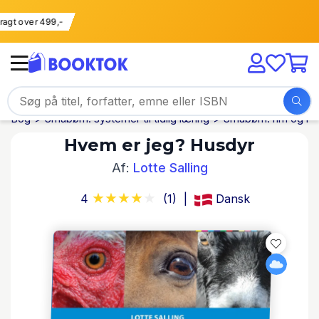
i fragt over 499,-
Bog
Småbørn: systemer til tidlig læring
Småbørn: rim og r
Hvem er jeg? Husdyr
Af:
Lotte Salling
4
(1)
Dansk