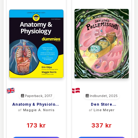
Paperback, 2017
Indbundet, 2025
Anatomy & Physiology
Den Store
af
Maggie A. Norris
af
Line Meyer
For Dummies, 3e
Pøllemission
(0)
(0)
173 kr
337 kr
0 kr
0 kr
Forlags vejl. pris:
Forlags vejl. pris: