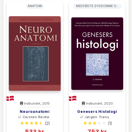
ANATOMI
MEDFØDTE SYGDOMME OG
MISDANNELSER
Indbundet, 2015
Indbundet, 2020
Neuroanatomi
Genesers Histologi
af
Carsten Reidies
af
Jørgen Tranum-
Bjarkam
Jensen
(2)
(1)
533 kr
753 kr