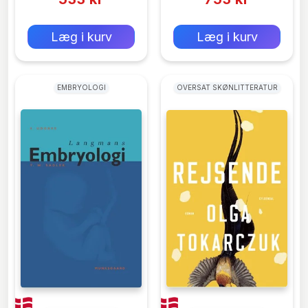
0 kr
0 kr
Forlags vejl. pris:
Forlags vejl. pris:
Læg i kurv
Læg i kurv
EMBRYOLOGI
OVERSAT SKØNLITTERATUR