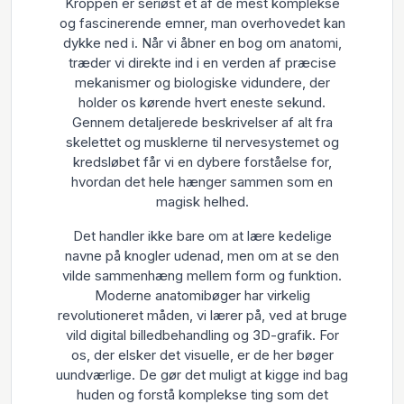
Kroppen er seriøst et af de mest komplekse
og fascinerende emner, man overhovedet kan
dykke ned i. Når vi åbner en bog om anatomi,
træder vi direkte ind i en verden af præcise
mekanismer og biologiske vidundere, der
holder os kørende hvert eneste sekund.
Gennem detaljerede beskrivelser af alt fra
skelettet og musklerne til nervesystemet og
kredsløbet får vi en dybere forståelse for,
hvordan det hele hænger sammen som en
magisk helhed.
Det handler ikke bare om at lære kedelige
navne på knogler udenad, men om at se den
vilde sammenhæng mellem form og funktion.
Moderne anatomibøger har virkelig
revolutioneret måden, vi lærer på, ved at bruge
vild digital billedbehandling og 3D-grafik. For
os, der elsker det visuelle, er de her bøger
uundværlige. De gør det muligt at kigge ind bag
huden og forstå komplekse ting som det