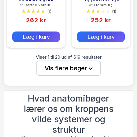
af
Dorthe Varning
af
Flemming
Holdninger
Poulsen
Vestberg
(1)
(1)
262 kr
252 kr
0 kr
0 kr
Forlags vejl. pris:
Forlags vejl. pris:
Læg i kurv
Læg i kurv
Viser
1
til
20
ud af
619
resultater
Vis flere bøger
Hvad anatomibøger
lærer os om kroppens
vilde systemer og
struktur