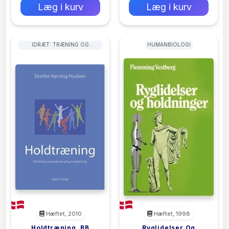
Læg i kurv
Læg i kurv
IDRÆT: TRÆNING OG
HUMANBIOLOGI
COACHING
Hæftet, 2010
Hæftet, 1998
Holdtræning, BB
Ryglidelser Og