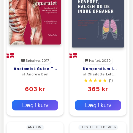
Spiralryg, 2017
Hæftet, 2020
Anatomisk Guide Til
Kompendium I
af
Andrew Biel
af
Charlotte Lott
Bevægeapparatet
Makroskopisk
Dreiø Carlsen
(0)
(1)
Anatomi - Hovedet,
603 kr
Halsen Og De Indre
365 kr
Organer
0 kr
0 kr
Forlags vejl. pris:
Forlags vejl. pris:
Læg i kurv
Læg i kurv
ANATOMI
TEKSTET BILLEDBØGER