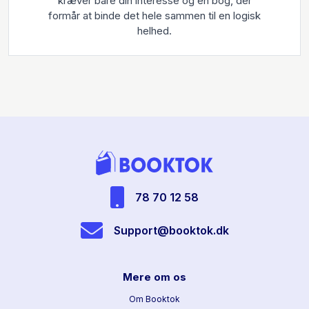
kræver bare din interesse og en bog, der
formår at binde det hele sammen til en logisk
helhed.
78 70 12 58
Support@booktok.dk
Mere om os
Om Booktok