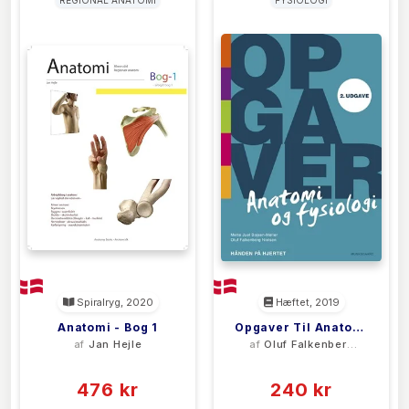
Spiralryg, 2020
Hæftet, 2019
Anatomi - Bog 1
Opgaver Til Anatomi
af
Jan Hejle
af
Oluf Falkenberg
Og Fysiologi - Hånden
Nielsen
(0)
(0)
På Hjertet
476 kr
240 kr