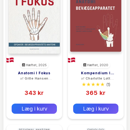
Hæftet, 2025
Hæftet, 2020
Anatomi I Fokus
Kompendium I
af
Gitte Hansen
af
Charlotte Lott
Makroskopisk
Fredslund
Dreiø Carlsen
(0)
(1)
Anatomi -
343 kr
Bevægeapparatet
365 kr
0 kr
0 kr
Forlags vejl. pris:
Forlags vejl. pris:
Læg i kurv
Læg i kurv
REGIONAL ANATOMI
FYSIOLOGI