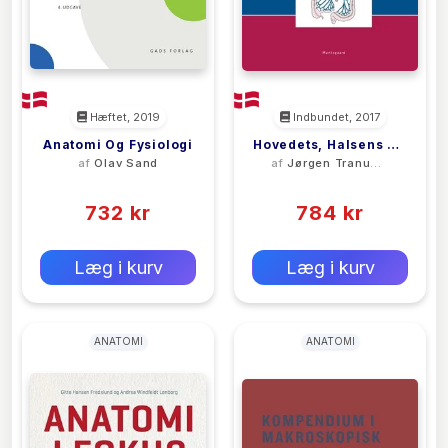
Hæftet, 2019
Indbundet, 2017
Anatomi Og Fysiologi
Hovedets, Halsens Og
af
Olav Sand
af
Jørgen Tranum-
De Indre Organers
Jensen
(0)
(0)
Anatomi
732 kr
784 kr
0 kr
0 kr
Forlags vejl. pris:
Forlags vejl. pris:
Læg i kurv
Læg i kurv
ANATOMI
ANATOMI