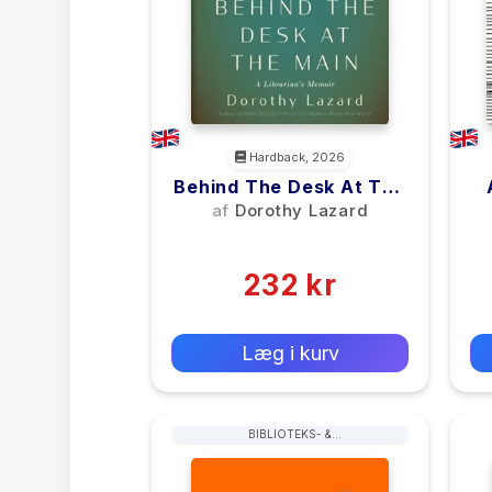
Hardback, 2026
Behind The Desk At The
Main
af
Dorothy Lazard
(0)
232 kr
0 kr
Forlags vejl. pris:
Læg i kurv
BIBLIOTEKS- &
ARKIVARADMINISTRATION &
HÅNDTERING