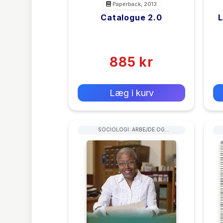
Paperback, 2013
Catalogue 2.0
L
<filler>
(0)
885 kr
0 kr
Forlags vejl. pris:
Læg i kurv
SOCIOLOGI: ARBEJDE OG
ARBEJDSKRAFT