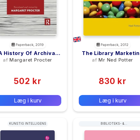
Paperback, 2019
Paperback, 2012
A History Of Archival
The Library Marketi
Practice
Toolkit
af
Margaret Procter
af
Mr Ned Potter
(0)
(0)
502 kr
830 kr
0 kr
0 kr
Forlags vejl. pris:
Forlags vejl. pris:
Læg i kurv
Læg i kurv
KUNSTIG INTELLIGENS
BIBLIOTEKS- &
ARKIVARADMINISTRATION &
HÅNDTERING