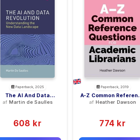
Paperback, 2025
Paperback, 2019
The AI And Data
A-Z Common Referen
Revolution
Questions For Academ
af
Martin de Saulles
af
Heather Dawson
Librarians
(0)
(0)
608 kr
774 kr
0 kr
0 kr
Forlags vejl. pris:
Forlags vejl. pris: