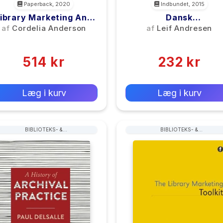
Paperback, 2020
Indbundet, 2015
ibrary Marketing And
Dansk
Communications
Litteraturforskning I 
af
Cordelia Anderson
af
Leif Andresen
21. Århundrede
(0)
(0)
514 kr
232 kr
0 kr
0 kr
Forlags vejl. pris:
Forlags vejl. pris:
Læg i kurv
Læg i kurv
BIBLIOTEKS- &
BIBLIOTEKS- &
ARKIVARADMINISTRATION &
ARKIVARADMINISTRATION &
HÅNDTERING
HÅNDTERING