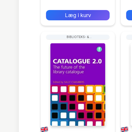
0 kr
Forlags vejl. pris:
Læg i kurv
BIBLIOTEKS- &
ARKIVARADMINISTRATION &
HÅNDTERING