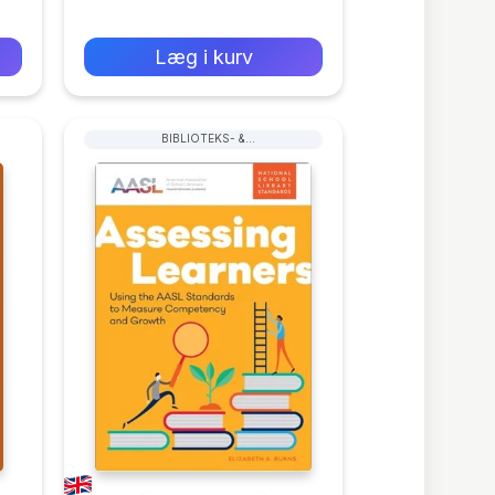
0 kr
Forlags vejl. pris:
Læg i kurv
BIBLIOTEKS- &
ARKIVARADMINISTRATION &
HÅNDTERING