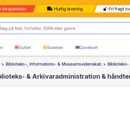
b for 499 kr mere for gratis
499 kr
599 kr
ring til pakkeshop
Pakkeshop
Hjemmelevering
er
Outlet
Sommer
Gavekort
Biblioteks-, Informations- & Museumsvidenskab
Biblioteks-
blioteks- & Arkivaradministration & håndte