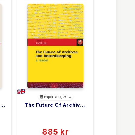
ARKIVARADMINISTRATION &
HÅNDTERING
Paperback, 2010
r
The Future Of Archives
And Recordkeeping
<filler>
(0)
885 kr