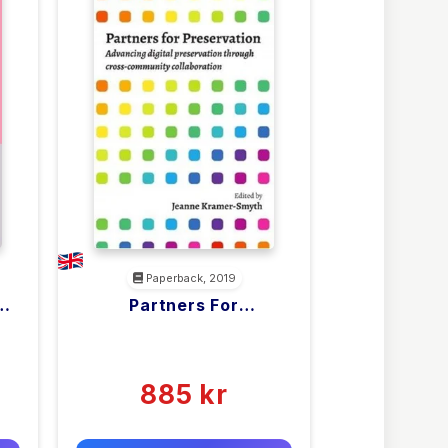
Paperback, 2019
ce
Partners For
ic
Preservation
<filler>
(0)
885 kr
0 kr
Forlags vejl. pris: