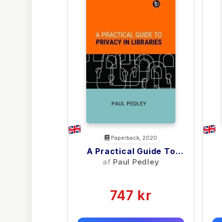
Paperback, 2020
A Practical Guide To
Privacy In Libraries
af
Paul Pedley
(0)
747 kr
0 kr
Forlags vejl. pris: