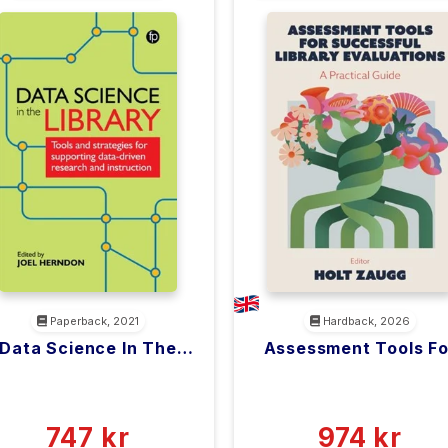
ARKIVARADMINISTRATION &
HÅNDTERING
Paperback, 2021
Hardback, 2026
Data Science In The
Assessment Tools Fo
Library
Successful Library
<filler>
<filler>
Evaluations
(0)
(0)
747 kr
974 kr