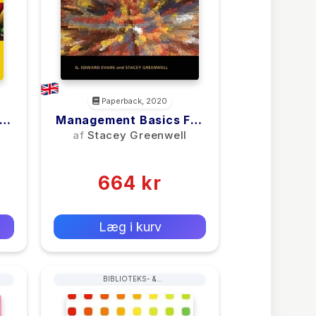
Paperback, 2020
ng
Management Basics For
Information
af
Stacey Greenwell
Professionals
(0)
664 kr
0 kr
Forlags vejl. pris:
Læg i kurv
BIBLIOTEKS- &
ARKIVARADMINISTRATION &
HÅNDTERING