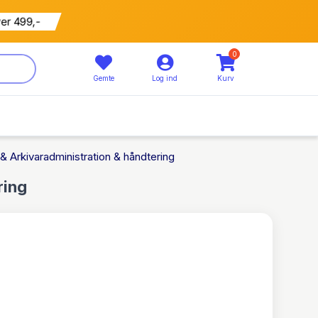
799 kr
5% rabat
0
Gemte
Log ind
Kurv
 & Arkivaradministration & håndtering
ring