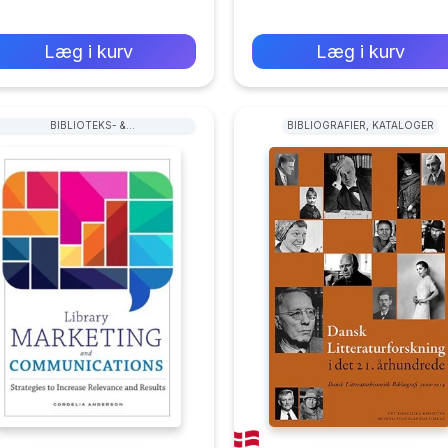
0 kr
0 kr
Forlags vejl. pris:
Forlags vejl. pris:
Læg i kurv
Læg i kurv
BIBLIOTEKS- &
BIBLIOGRAFIER, KATALOGER
ARKIVARADMINISTRATION &
HÅNDTERING