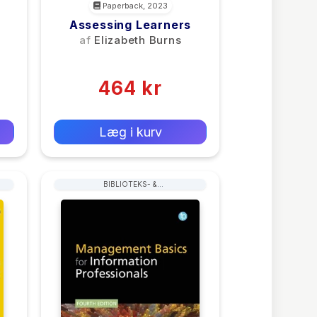
Paperback, 2023
Assessing Learners
Det
af
Elizabeth Burns
(0)
464 kr
0 kr
Forlags vejl. pris:
Læg i kurv
BIBLIOTEKS- &
ARKIVARADMINISTRATION &
HÅNDTERING