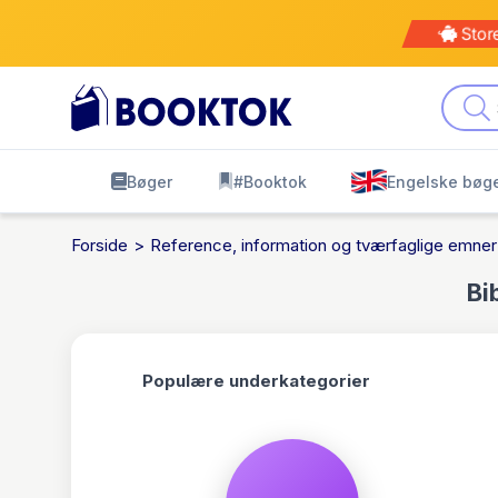
Kø
leve
Bøger
#Booktok
Engelske bøg
Forside
Reference, information og tværfaglige emner
Bi
Populære underkategorier