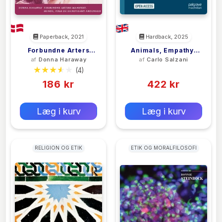
Paperback, 2021
Hardback, 2025
Forbundne Arters
Animals, Empathy,
af
Donna Haraway
af
Carlo Salzani
Manifest
And
(4)
(0)
Anthropomorphism
186 kr
422 kr
0 kr
0 kr
Forlags vejl. pris:
Forlags vejl. pris:
Læg i kurv
Læg i kurv
RELIGION OG ETIK
ETIK OG MORALFILOSOFI