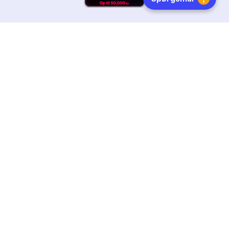
HURTIG LEVERING
DANSKEJET
FØLG OS
Tilmeld dig nyhedsbrevet
Få boginspiration, trends og gode tilbud direkte i din
indebakke.