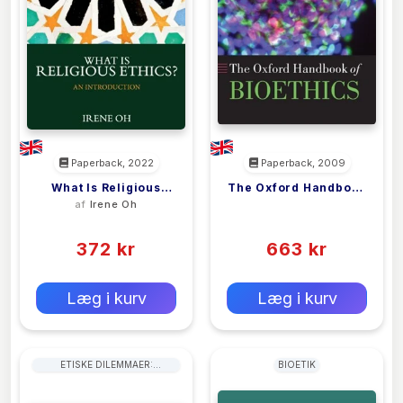
Paperback, 2022
Paperback, 2009
What Is Religious
The Oxford Handbook
af
Irene Oh
<filler>
Ethics?
Of Bioethics
(0)
(0)
372 kr
663 kr
0 kr
0 kr
Forlags vejl. pris:
Forlags vejl. pris:
Læg i kurv
Læg i kurv
ETISKE DILEMMAER:
BIOETIK
VIDENSKABELIGE,
TEKNOLOGISKE OG