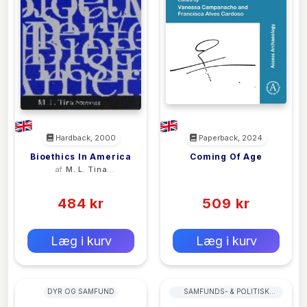
Hardback, 2000
Paperback, 2024
Bioethics In America
Coming Of Age
af
M. L. Tina
<filler>
Stevens
(0)
(0)
484 kr
509 kr
0 kr
0 kr
Forlags vejl. pris:
Forlags vejl. pris:
Læg i kurv
Læg i kurv
DYR OG SAMFUND
SAMFUNDS- & POLITISK
FILOSOFI