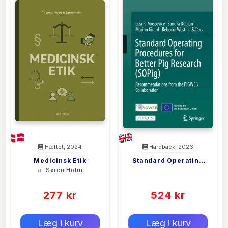
MEDICINSKE UDVIKLINGER
Hæftet, 2024
Hardback, 2026
Medicinsk Etik
Standard Operating
af
Søren Holm
<filler>
Procedures For
(0)
(0)
Better Pig Research
277 kr
524 kr
(SOPig)
0 kr
0 kr
Forlags vejl. pris:
Forlags vejl. pris:
Læg i kurv
Læg i kurv