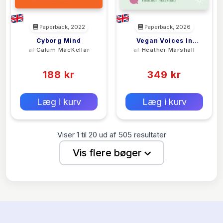
Paperback, 2022
Paperback, 2026
Cyborg Mind
Vegan Voices In
af
Calum MacKellar
af
Heather Marshall
Education
(0)
(0)
188 kr
349 kr
0 kr
0 kr
Forlags vejl. pris:
Forlags vejl. pris:
Læg i kurv
Læg i kurv
Viser
1
til
20
ud af
505
resultater
Vis flere bøger