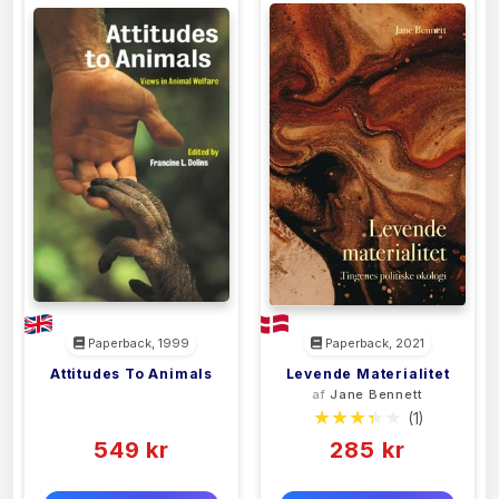
Paperback, 1999
Paperback, 2021
Attitudes To Animals
Levende Materialitet
<filler>
af
Jane Bennett
(0)
(1)
549 kr
285 kr
0 kr
0 kr
Forlags vejl. pris:
Forlags vejl. pris: