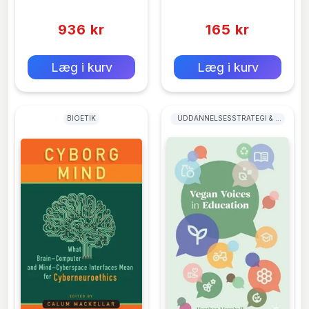
(0)
(0)
936 kr
165 kr
0 kr
0 kr
Forlags vejl. pris:
Forlags vejl. pris:
Læg i kurv
Læg i kurv
BIOETIK
UDDANNELSESSTRATEGI & -
POLITIK - INKLUSION