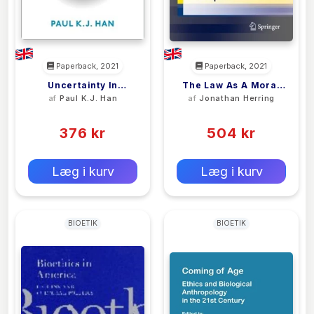
Paperback, 2021
Paperback, 2021
Uncertainty In
The Law As A Moral
af
Paul K.J. Han
af
Jonathan Herring
Medicine
Agent
(0)
(0)
376 kr
504 kr
0 kr
0 kr
Forlags vejl. pris:
Forlags vejl. pris:
Læg i kurv
Læg i kurv
BIOETIK
BIOETIK