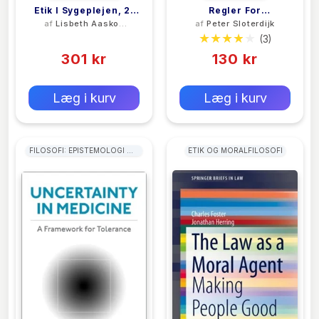
Etik I Sygeplejen, 2.
Regler For
af
Lisbeth Aaskov
af
Peter Sloterdijk
Udg.
Menneskeparken
Falch
(0)
(3)
301 kr
130 kr
0 kr
0 kr
Forlags vejl. pris:
Forlags vejl. pris:
Læg i kurv
Læg i kurv
FILOSOFI: EPISTEMOLOGI OG
ETIK OG MORALFILOSOFI
VIDENSTEORI