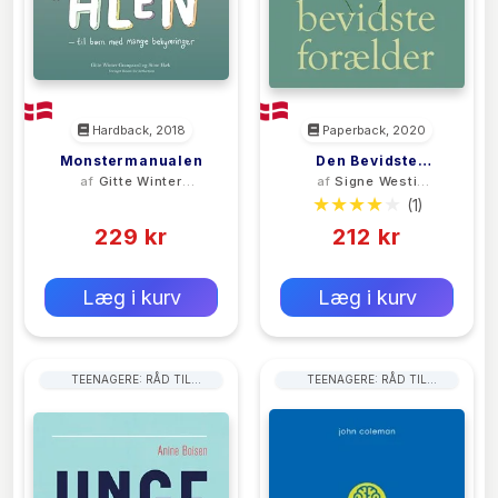
Hardback, 2018
Paperback, 2020
Monstermanualen
Den Bevidste
af
Gitte Winter
af
Signe Westi
Forælder
Graugaard
Løvland
(0)
(1)
229 kr
212 kr
0 kr
0 kr
Forlags vejl. pris:
Forlags vejl. pris:
Læg i kurv
Læg i kurv
TEENAGERE: RÅD TIL
TEENAGERE: RÅD TIL
FORÆLDRE
FORÆLDRE