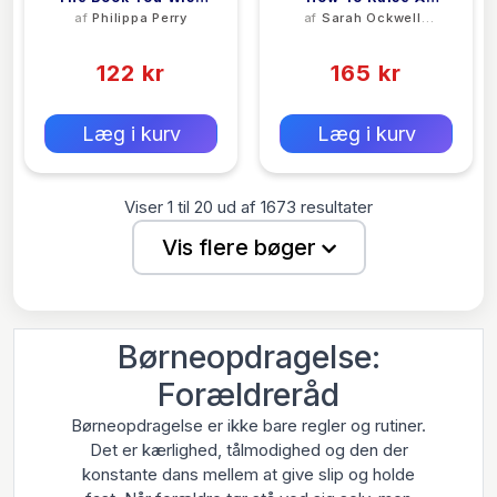
af
Philippa Perry
af
Sarah Ockwell-
Your Parents Had
Gentle Man
Smith
(0)
(0)
Read (and Your
Children Will Be Glad
122 kr
165 kr
That You Did)
0 kr
0 kr
Forlags vejl. pris:
Forlags vejl. pris:
Læg i kurv
Læg i kurv
Viser
1
til
20
ud af
1673
resultater
Vis flere bøger
Børneopdragelse:
Forældreråd
Børneopdragelse er ikke bare regler og rutiner.
Det er kærlighed, tålmodighed og den der
konstante dans mellem at give slip og holde