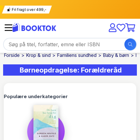
ing
Fri fragt over 499,-
Forside
Krop & sind
Familiens sundhed
Baby & børn
B
Børneopdragelse: Forældreråd
Populære underkategorier