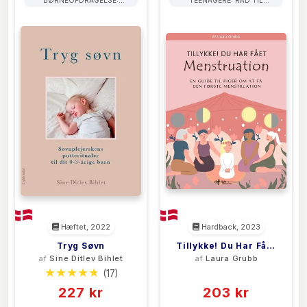
FORÆLDRERÅD
FORÆLDRE
Hæftet, 2022
Hardback, 2023
Tryg Søvn
Tillykke! Du Har Fået
af
Sine Ditlev Bihlet
af
Laura Grubb
Menstruation
(17)
(0)
227 kr
203 kr