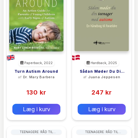
Paperback, 2022
Hardback, 2025
Turn Autism Around
Sådan Møder Du Din
af
Dr. Mary Barbera
af
Juana Jeppesen
Teenager Med
(0)
(0)
Autisme
130 kr
247 kr
0 kr
0 kr
Forlags vejl. pris:
Forlags vejl. pris:
Læg i kurv
Læg i kurv
TEENAGERE: RÅD TIL
TEENAGERE: RÅD TIL
FORÆLDRE
FORÆLDRE