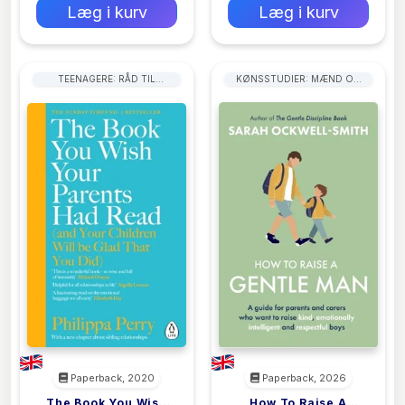
Læg i kurv
Læg i kurv
TEENAGERE: RÅD TIL
KØNSSTUDIER: MÆND OG
FORÆLDRE
DRENGE
Paperback, 2020
Paperback, 2026
The Book You Wish
How To Raise A