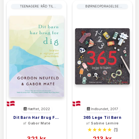
TEENAGERE: RÅD TIL
BØRNEOPDRAGELSE:
FORÆLDRE
FORÆLDRERÅD
Hæftet, 2022
Indbundet, 2017
Dit Barn Har Brug For
365 Lege Til Børn
af
Gabor Maté
af
Sabine Lemire
DIG
(0)
(1)
321 kr
213 kr