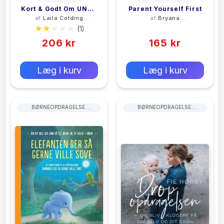
Kort & Godt Om UNGE
Parent Yourself First
af
Laila Colding
af
Bryana
& STRESS
Lagermann
Kappadakunnel
(1)
(0)
206 kr
165 kr
0 kr
0 kr
Forlags vejl. pris:
Forlags vejl. pris:
Læg i kurv
Læg i kurv
BØRNEOPDRAGELSE:
BØRNEOPDRAGELSE:
FORÆLDRERÅD
FORÆLDRERÅD