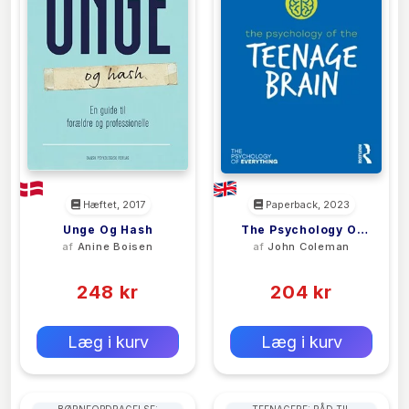
Hæftet, 2017
Paperback, 2023
Unge Og Hash
The Psychology Of
af
Anine Boisen
af
John Coleman
The Teenage Brain
(0)
(0)
248 kr
204 kr
0 kr
0 kr
Forlags vejl. pris:
Forlags vejl. pris:
Læg i kurv
Læg i kurv
BØRNEOPDRAGELSE:
TEENAGERE: RÅD TIL