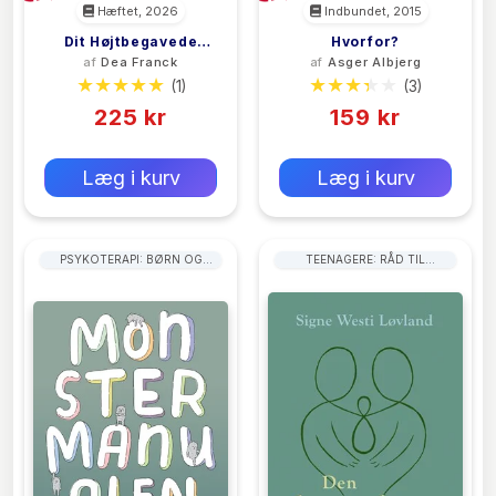
Hæftet, 2026
Indbundet, 2015
Dit Højtbegavede
Hvorfor?
af
Dea Franck
af
Asger Albjerg
Barn
(1)
(3)
225 kr
159 kr
0 kr
0 kr
Forlags vejl. pris:
Forlags vejl. pris:
Læg i kurv
Læg i kurv
PSYKOTERAPI: BØRN OG
TEENAGERE: RÅD TIL
UNGE
FORÆLDRE