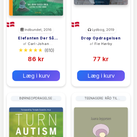
Indbundet, 2016
Lydbog, 2019
Elefanten Der Så
Drop Opdragelsen
af
Carl-Johan
af
Fie Hørby
Gerne Ville Sove
Forssén Ehrlin
(610)
(0)
86 kr
77 kr
0 kr
0 kr
Forlags vejl. pris:
Forlags vejl. pris:
Læg i kurv
Læg i kurv
BØRNEOPDRAGELSE:
TEENAGERE: RÅD TIL
FORÆLDRERÅD
FORÆLDRE