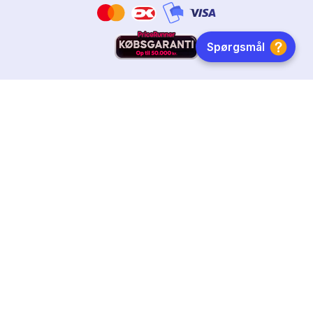
HURTIG LEVERING
DANSKEJET
FØLG OS
Tilmeld dig nyhedsbrevet
Få boginspiration, trends og gode tilbud direkte i din
indebakke.