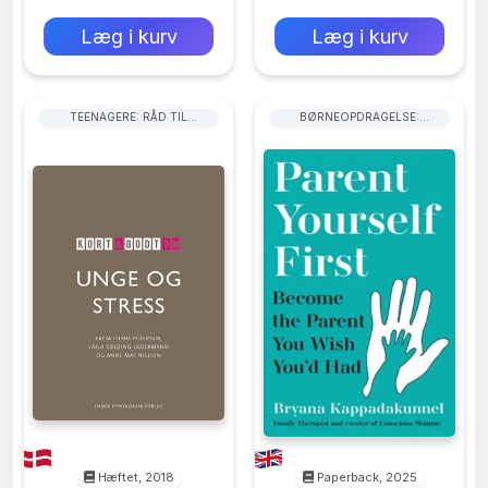
0 kr
0 kr
Forlags vejl. pris:
Forlags vejl. pris:
Læg i kurv
Læg i kurv
TEENAGERE: RÅD TIL
BØRNEOPDRAGELSE:
FORÆLDRE
FORÆLDRERÅD
Hæftet, 2018
Paperback, 2025