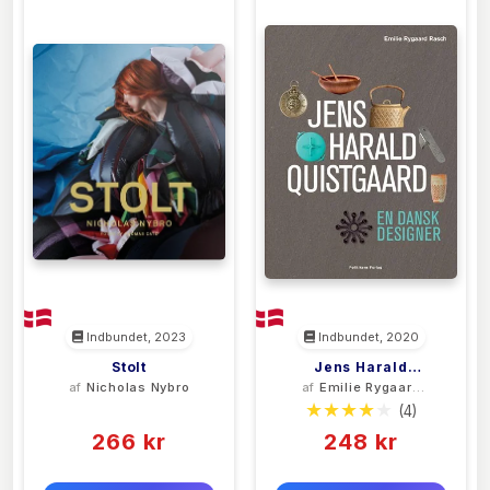
Indbundet, 2023
Indbundet, 2020
Stolt
Jens Harald
af
Nicholas Nybro
af
Emilie Rygaard
Quistgaard
Rasch
(0)
(4)
266 kr
248 kr
0 kr
0 kr
Forlags vejl. pris:
Forlags vejl. pris: