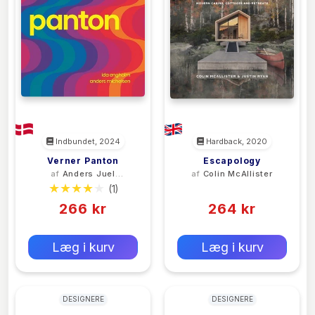
Indbundet, 2024
Hardback, 2020
Verner Panton
Escapology
af
Anders Juel
af
Colin McAllister
Michelsen
(1)
(0)
266 kr
264 kr
0 kr
0 kr
Forlags vejl. pris:
Forlags vejl. pris:
Læg i kurv
Læg i kurv
DESIGNERE
DESIGNERE