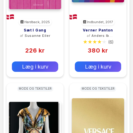
Hardback, 2025
Indbundet, 2017
Sæt I Gang
Verner Panton
af
Susanne Eiler
af
Anders Ib
Michelsen
(0)
(6)
226 kr
380 kr
0 kr
0 kr
Forlags vejl. pris:
Forlags vejl. pris:
Læg i kurv
Læg i kurv
MODE OG TEKSTILER
MODE OG TEKSTILER