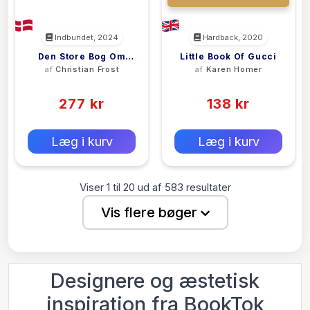
Indbundet, 2024
Hardback, 2020
Den Store Bog Om
Little Book Of Gucci
af
Christian Frost
af
Karen Homer
Rolex - Signeret
(0)
(0)
Udgave
277 kr
138 kr
0 kr
0 kr
Forlags vejl. pris:
Forlags vejl. pris:
Læg i kurv
Læg i kurv
Viser
1
til
20
ud af
583
resultater
Vis flere bøger
Designere og æstetisk
inspiration fra BookTok