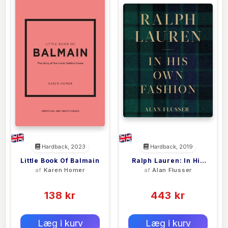
Hardback, 2023
Hardback, 2019
Little Book Of Balmain
Ralph Lauren: In His
af
Karen Homer
af
Alan Flusser
Own Fashion
(0)
(0)
138 kr
443 kr
0 kr
0 kr
Forlags vejl. pris:
Forlags vejl. pris:
Læg i kurv
Læg i kurv