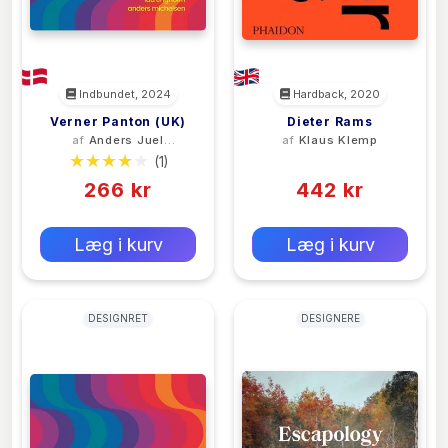
Indbundet, 2024
Hardback, 2020
Verner Panton (UK)
Dieter Rams
af
Anders Juel
af
Klaus Klemp
Michelsen
(1)
(0)
266 kr
442 kr
0 kr
0 kr
Forlags vejl. pris:
Forlags vejl. pris:
Læg i kurv
Læg i kurv
DESIGNRET
DESIGNERE