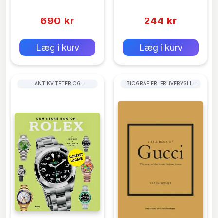
(0)
(0)
690 kr
244 kr
0 kr
0 kr
Forlags vejl. pris:
Forlags vejl. pris:
Læg i kurv
Læg i kurv
ANTIKVITETER OG
BIOGRAFIER: ERHVERVSLIV
SAMLEOBJEKTER: SMYKKER
OG INDUSTRI