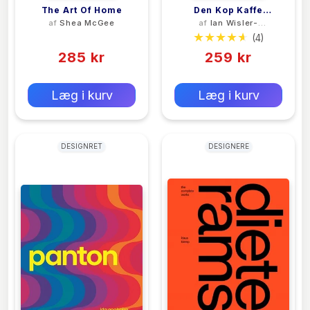
The Art Of Home
Den Kop Kaffe
af
Shea McGee
af
Ian Wisler-
Glemmer Jeg Aldrig
Poulsen
(0)
(4)
285 kr
259 kr
0 kr
0 kr
Forlags vejl. pris:
Forlags vejl. pris:
Læg i kurv
Læg i kurv
DESIGNRET
DESIGNERE