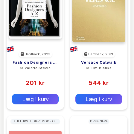
Hardback, 2023
Hardback, 2021
Fashion Designers A–
Versace Catwalk
af
Valerie Steele
af
Tim Blanks
Z
(0)
(0)
201 kr
544 kr
0 kr
0 kr
Forlags vejl. pris:
Forlags vejl. pris:
Læg i kurv
Læg i kurv
KULTURSTUDIER: MODE OG
DESIGNERE
SAMFUND