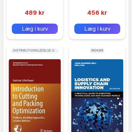
(0)
(0)
489 kr
456 kr
0 kr
0 kr
Forlags vejl. pris:
Forlags vejl. pris:
Læg i kurv
Læg i kurv
DISTRIBUTIONSLEDELSE OG
INDKØB
LOGISTIKLEDELSE