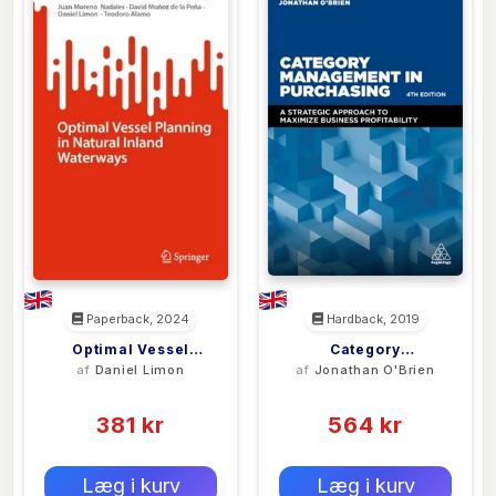
Paperback, 2024
Hardback, 2019
Optimal Vessel
Category
af
Daniel Limon
af
Jonathan O'Brien
Planning In Natural
Management In
(0)
(0)
Inland Waterways
Purchasing
381 kr
564 kr
0 kr
0 kr
Forlags vejl. pris:
Forlags vejl. pris:
Læg i kurv
Læg i kurv