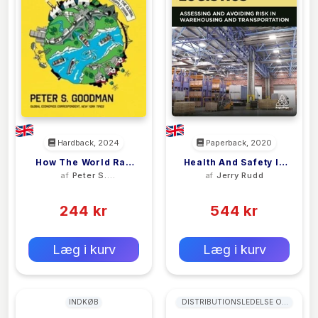
Hardback, 2024
Paperback, 2020
How The World Ran
Health And Safety In
af
Peter S.
af
Jerry Rudd
Out Of Everything
Logistics
Goodman
(0)
(0)
244 kr
544 kr
0 kr
0 kr
Forlags vejl. pris:
Forlags vejl. pris:
Læg i kurv
Læg i kurv
INDKØB
DISTRIBUTIONSLEDELSE OG
LOGISTIKLEDELSE