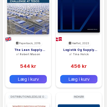
Paperback, 2018
Hæftet, 2023
The Lean Supply
Logistik Og Supply
af
Robert Mason
af
Tina Holck
Chain
Chain Management I
(0)
(0)
Virksomheden
544 kr
456 kr
0 kr
0 kr
Forlags vejl. pris:
Forlags vejl. pris:
Læg i kurv
Læg i kurv
DISTRIBUTIONSLEDELSE OG
INDKØB
LOGISTIKLEDELSE