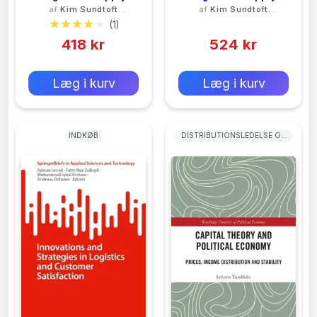
af
Kim Sundtoft
af
Kim Sundtoft
Chain Management
Chain Management,
Hald
Hald
(1)
(0)
Lærebog
418 kr
524 kr
0 kr
0 kr
Forlags vejl. pris:
Forlags vejl. pris:
Læg i kurv
Læg i kurv
INDKØB
DISTRIBUTIONSLEDELSE OG
LOGISTIKLEDELSE