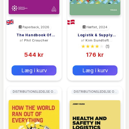
Paperback, 2026
Hæftet, 2024
The Handbook Of
Logistik & Supply
af
Phil Croucher
af
Kim Sundtoft
Logistics And
Chain Management
Hald
(0)
(1)
Distribution
Management
544 kr
176 kr
0 kr
0 kr
Forlags vejl. pris:
Forlags vejl. pris:
Læg i kurv
Læg i kurv
DISTRIBUTIONSLEDELSE OG
DISTRIBUTIONSLEDELSE OG
LOGISTIKLEDELSE
LOGISTIKLEDELSE