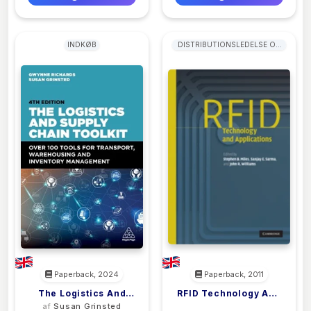
INDKØB
DISTRIBUTIONSLEDELSE OG
LOGISTIKLEDELSE
Paperback, 2024
Paperback, 2011
The Logistics And
RFID Technology And
af
Susan Grinsted
<filler>
Supply Chain Toolkit
Applications