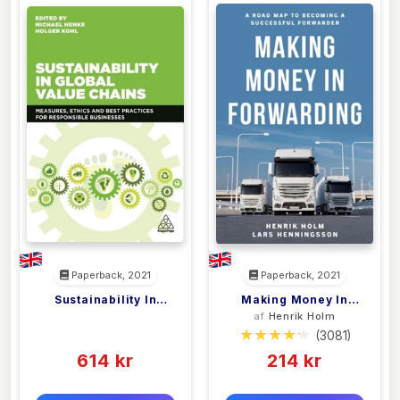
Paperback, 2021
Paperback, 2021
Sustainability In
Making Money In
<filler>
af
Henrik Holm
Global Value Chains
Forwarding
(0)
(3081)
614 kr
214 kr
0 kr
0 kr
Forlags vejl. pris:
Forlags vejl. pris: