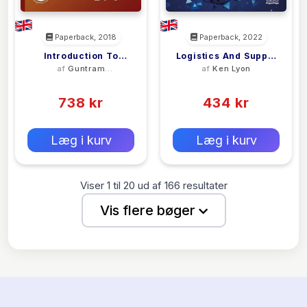
Paperback, 2018
Paperback, 2022
Introduction To
Logistics And Supply
af
Guntram
af
Ken Lyon
Cutting And Packing
Chain Innovation
Scheithauer
(0)
(0)
Optimization
738 kr
434 kr
0 kr
0 kr
Forlags vejl. pris:
Forlags vejl. pris:
Læg i kurv
Læg i kurv
Viser
1
til
20
ud af
166
resultater
Vis flere bøger