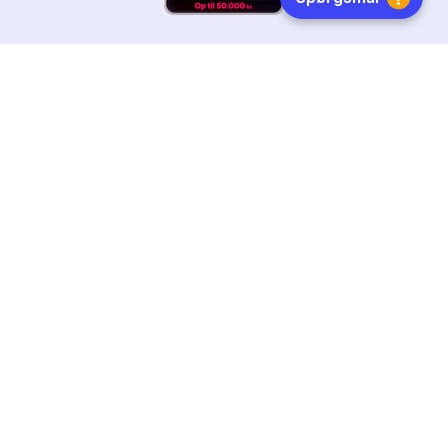
HURTIG LEVERING
DANSKEJET
FØLG OS
Tilmeld dig nyhedsbrevet
Få boginspiration, trends og gode tilbud direkte i din
indebakke.