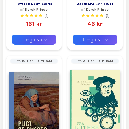
Løfterne Om Guds
Partnere For Livet
af
Derek Prince
af
Derek Prince
Omsorg
(1)
(1)
161 kr
46 kr
0 kr
0 kr
Forlags vejl. pris:
Forlags vejl. pris:
Læg i kurv
Læg i kurv
EVANGELISK-LUTHERSKE
EVANGELISK-LUTHERSKE
KIRKER
KIRKER