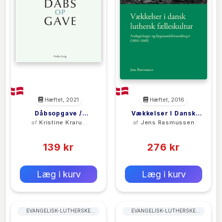
Hæftet, 2021
Hæftet, 2016
Dåbsopgave /
Vækkelser I Dansk
af
Kristine Krarup
af
Jens Rasmussen
Dåbsgave
Luthersk Fælleskultur
Ravn
(0)
(0)
139 kr
276 kr
0 kr
0 kr
Forlags vejl. pris:
Forlags vejl. pris:
Læg i kurv
Læg i kurv
EVANGELISK-LUTHERSKE
EVANGELISK-LUTHERSKE
KIRKER
KIRKER