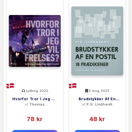
Lydbog, 2022
E-bog, 2023
Hvorfor Tror I Jeg Vil
Brudstykker Af En
af
Thomas
af
P.G. Lindhardt
Frelses?
Postil. 18 Prædikener
Nedergaard
(0)
(0)
78 kr
48 kr
0 kr
0 kr
Forlags vejl. pris:
Forlags vejl. pris: