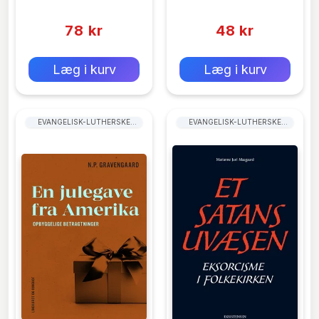
(0)
(0)
78 kr
48 kr
0 kr
0 kr
Forlags vejl. pris:
Forlags vejl. pris:
Læg i kurv
Læg i kurv
EVANGELISK-LUTHERSKE
EVANGELISK-LUTHERSKE
KIRKER
KIRKER