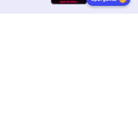
HURTIG LEVERING
DANSKEJET
FØLG OS
Tilmeld dig nyhedsbrevet
Få boginspiration, trends og gode tilbud direkte i din
indebakke.