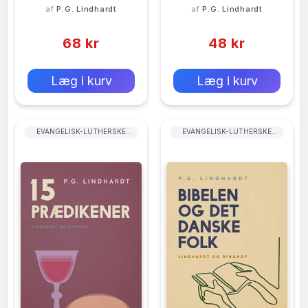
af
P.G. Lindhardt
af
P.G. Lindhardt
(0)
(0)
68 kr
48 kr
0 kr
0 kr
Forlags vejl. pris:
Forlags vejl. pris:
Læg i kurv
Læg i kurv
EVANGELISK-LUTHERSKE
EVANGELISK-LUTHERSKE
KIRKER
KIRKER