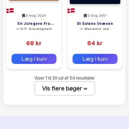
E-bog, 2024
E-bog, 2017
En Julegave Fra
Et Satans Uvæsen
af
N.P. Gravengaard
af
Marianne Juel
Amerika.
Maagaard
(0)
(0)
Opbyggelige
Betragtninger
68 kr
84 kr
0 kr
0 kr
Forlags vejl. pris:
Forlags vejl. pris:
Læg i kurv
Læg i kurv
Viser
1
til
20
ud af
54
resultater
Vis flere bøger