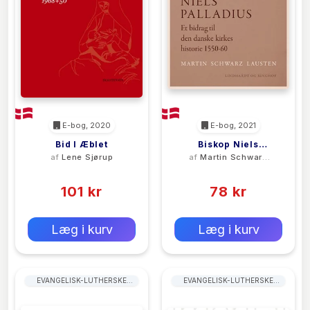
E-bog, 2020
E-bog, 2021
Bid I Æblet
Biskop Niels
af
Lene Sjørup
af
Martin Schwarz
Palladius. Et Bidrag
Lausten
(0)
(0)
Til Den Danske Kirkes
101 kr
Historie 1550-60
78 kr
0 kr
0 kr
Forlags vejl. pris:
Forlags vejl. pris:
Læg i kurv
Læg i kurv
EVANGELISK-LUTHERSKE
EVANGELISK-LUTHERSKE
KIRKER
KIRKER