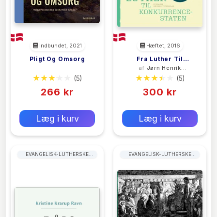
Indbundet, 2021
Hæftet, 2016
Pligt Og Omsorg
Fra Luther Til
<filler>
af
Jørn Henrik
Konkurrencestaten
Petersen
(5)
(5)
266 kr
300 kr
0 kr
0 kr
Forlags vejl. pris:
Forlags vejl. pris:
Læg i kurv
Læg i kurv
EVANGELISK-LUTHERSKE
EVANGELISK-LUTHERSKE
KIRKER
KIRKER