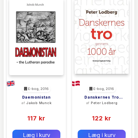
E-bog, 2016
E-bog, 2016
Daemonistan
Danskernes Tro
af
Jakob Munck
af
Peter Lodberg
Gennem 1000 År
(0)
(0)
117 kr
122 kr
0 kr
0 kr
Forlags vejl. pris:
Forlags vejl. pris:
Læg i kurv
Læg i kurv