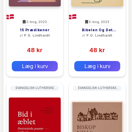
E-bog, 2023
E-bog, 2023
15 Prædikener
Bibelen Og Det
af
P.G. Lindhardt
af
P.G. Lindhardt
Danske Folk
(0)
(0)
48 kr
48 kr
0 kr
0 kr
Forlags vejl. pris:
Forlags vejl. pris:
Læg i kurv
Læg i kurv
EVANGELISK-LUTHERSKE
EVANGELISK-LUTHERSKE
KIRKER
KIRKER