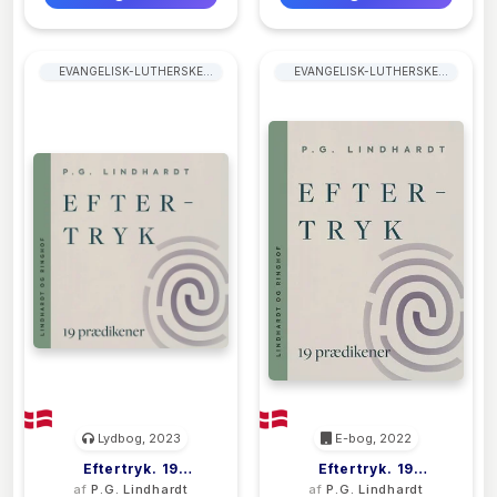
EVANGELISK-LUTHERSKE
EVANGELISK-LUTHERSKE
KIRKER
KIRKER
Lydbog, 2023
E-bog, 2022
Eftertryk. 19
Eftertryk. 19
af
P.G. Lindhardt
af
P.G. Lindhardt
Prædikener
Prædikener