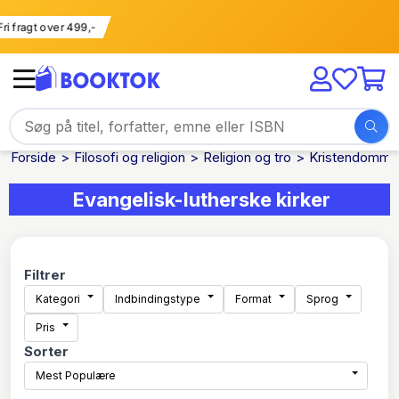
Fri fragt over 499,-
Forside
Filosofi og religion
Religion og tro
Kristendomme
Evangelisk-lutherske kirker
Filtrer
Kategori
Indbindingstype
Format
Sprog
Pris
Sorter
Mest Populære