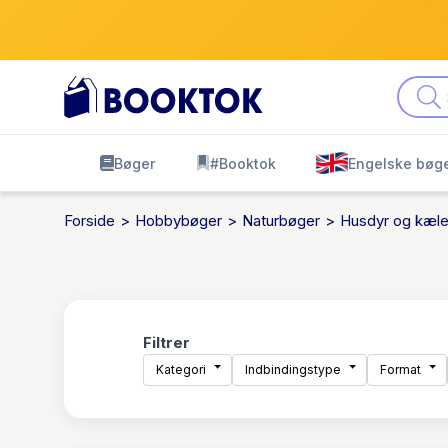
Kø
leve
Bøger
#Booktok
Engelske bøg
Forside
Hobbybøger
Naturbøger
Husdyr og kæle
Filtrer
Kategori
Indbindingstype
Format