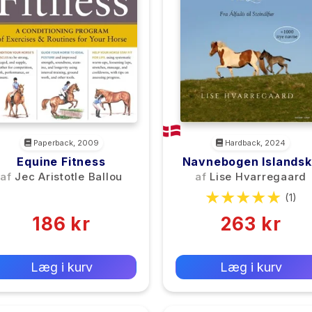
Paperback, 2009
Hardback, 2024
Equine Fitness
Navnebogen Islands
Heste
af
Jec Aristotle Ballou
af
Lise Hvarregaard
(0)
(1)
186 kr
263 kr
0 kr
0 kr
Forlags vejl. pris:
Forlags vejl. pris:
Læg i kurv
Læg i kurv