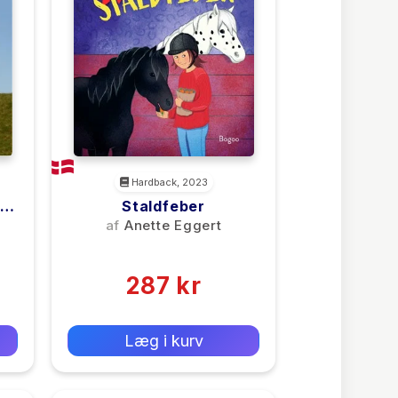
Hardback, 2023
ke
Staldfeber
af
Anette Eggert
(0)
287 kr
0 kr
Forlags vejl. pris:
Læg i kurv