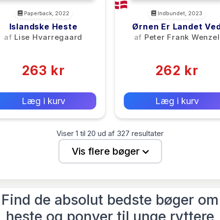
Paperback, 2022
Indbundet, 2023
Islandske Heste
Ørnen Er Landet Ve
Skagen
af
Lise Hvarregaard
af
Peter Frank Wenzel
(0)
(0)
263 kr
262 kr
0 kr
0 kr
Forlags vejl. pris:
Forlags vejl. pris:
Læg i kurv
Læg i kurv
Viser
1
til
20
ud af
327
resultater
Vis flere bøger
Find de absolut bedste bøger om
heste og ponyer til unge ryttere