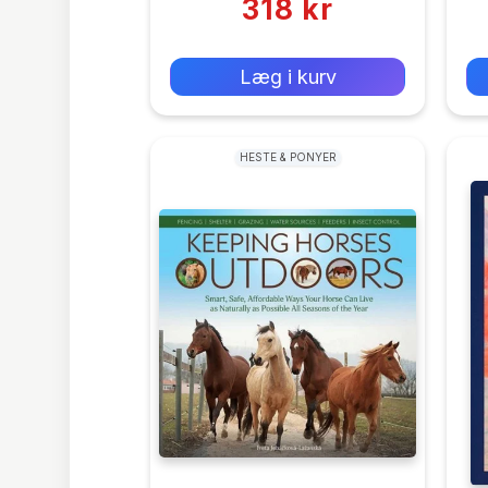
318 kr
0 kr
Forlags vejl. pris:
Læg i kurv
HESTE & PONYER