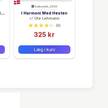
Indbundet, 2009
d
I Harmoni Med Hesten
af
Ute Lehmann
(6)
325 kr
0 kr
Forlags vejl. pris:
Læg i kurv