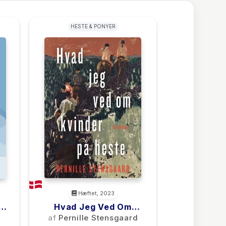
HESTE & PONYER
Hæftet, 2023
Hvad Jeg Ved Om
Kvinder På Heste
af
Pernille Stensgaard