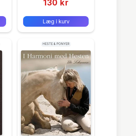
130 kr
0 kr
Forlags vejl. pris:
Læg i kurv
HESTE & PONYER