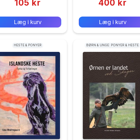
105 kr
400 kr
0 kr
0 kr
Forlags vejl. pris:
Forlags vejl. pris:
Læg i kurv
Læg i kurv
HESTE & PONYER
BØRN & UNGE: PONYER & HESTE