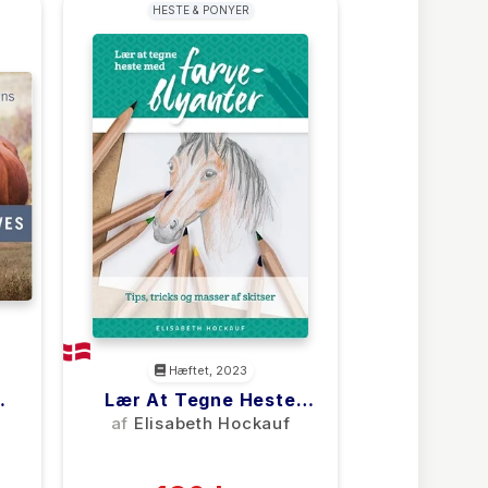
HESTE & PONYER
Hæftet, 2023
Lær At Tegne Heste
Med Farveblyanter
af
Elisabeth Hockauf
(0)