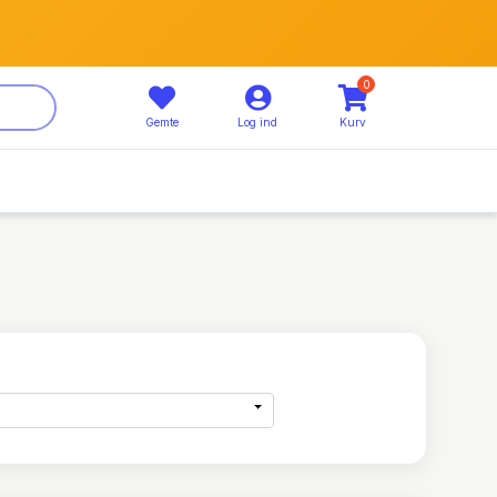
799 kr
5% rabat
0
Gemte
Log ind
Kurv