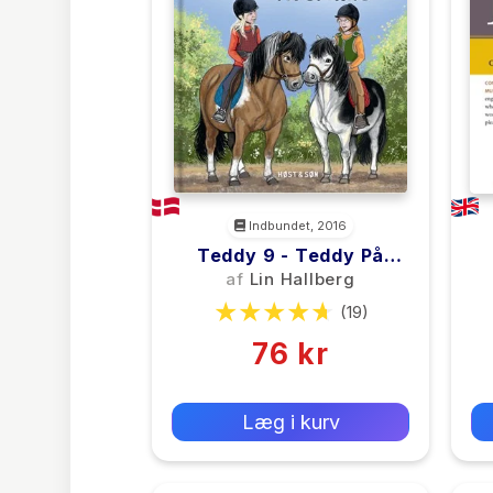
Indbundet, 2016
Teddy 9 - Teddy På
Spring
af
Lin Hallberg
(19)
76 kr
0 kr
Forlags vejl. pris:
Læg i kurv