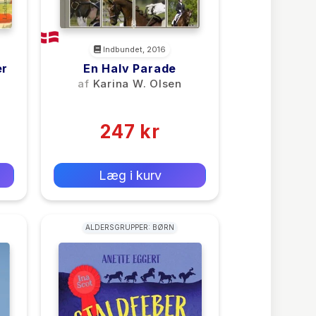
Indbundet, 2016
er
En Halv Parade
af
Karina W. Olsen
(0)
247 kr
0 kr
Forlags vejl. pris:
Læg i kurv
ALDERSGRUPPER: BØRN