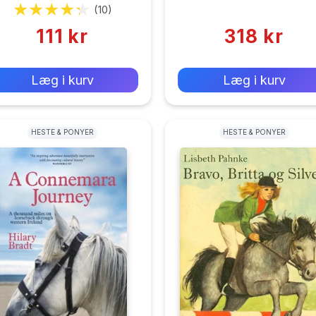
Rejse
(10)
(0)
111 kr
318 kr
0 kr
0 kr
Forlags vejl. pris:
Forlags vejl. pris:
Læg i kurv
Læg i kurv
HESTE & PONYER
HESTE & PONYER