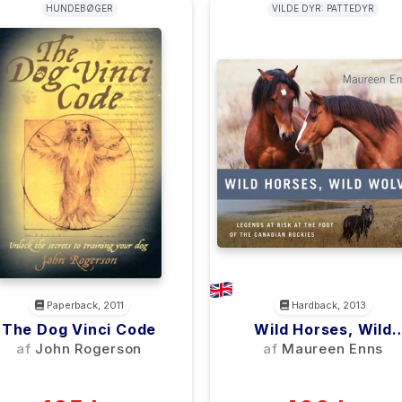
HUNDEBØGER
VILDE DYR: PATTEDYR
Paperback, 2011
Hardback, 2013
The Dog Vinci Code
Wild Horses, Wild
Wolves
af
John Rogerson
af
Maureen Enns
(0)
(0)