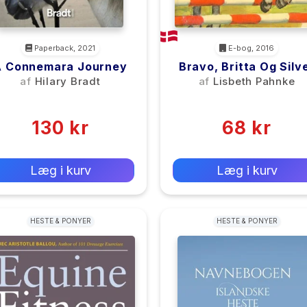
Paperback, 2021
E-bog, 2016
A Connemara Journey
Bravo, Britta Og Silv
af
Hilary Bradt
af
Lisbeth Pahnke
(0)
(0)
130 kr
68 kr
0 kr
0 kr
Forlags vejl. pris:
Forlags vejl. pris:
Læg i kurv
Læg i kurv
HESTE & PONYER
HESTE & PONYER