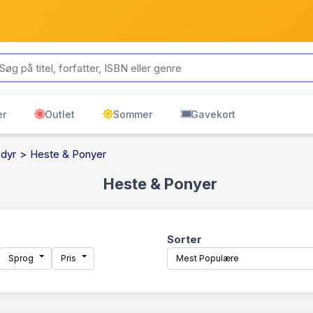
b for 499 kr mere for gratis
499 kr
599 kr
ring til pakkeshop
Pakkeshop
Hjemmelevering
er
Outlet
Sommer
Gavekort
dyr
Heste & Ponyer
Heste & Ponyer
Sorter
Sprog
Pris
Mest Populære