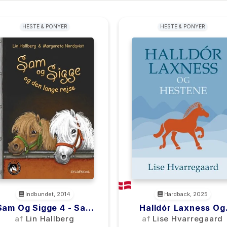
HESTE & PONYER
HESTE & PONYER
Indbundet, 2014
Hardback, 2025
Sam Og Sigge 4 - Sam
Halldór Laxness Og
g Sigge Og Den Lange
Hestene
af
Lin Hallberg
af
Lise Hvarregaard