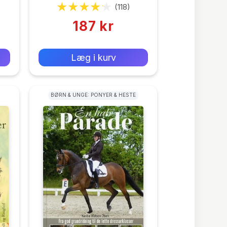
(118)
187 kr
0 kr
Forlags vejl. pris:
Læg i kurv
BØRN & UNGE: PONYER & HESTE