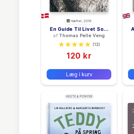
Hæftet, 2019
En Guide Til Livet Som
PONYFAR
af
Thomas Pelle Veng
(13)
120 kr
0 kr
Forlags vejl. pris:
Læg i kurv
HESTE & PONYER