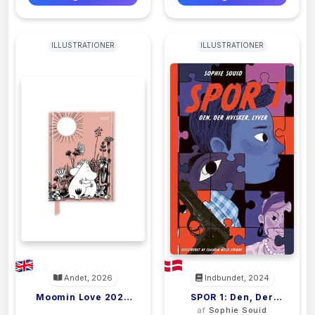
ILLUSTRATIONER
ILLUSTRATIONER
Andet, 2026
Indbundet, 2024
Moomin Love 2027
SPOR 1: Den, Der
<filler>
af
Sophie Souid
Luxury Pocket Diary
Hvisker, Lyver