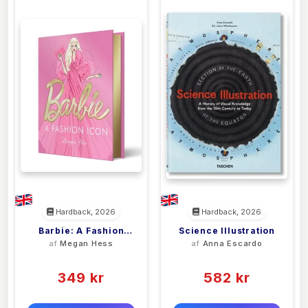
Hardback, 2026
Hardback, 2026
Barbie: A Fashion
Science Illustration
af
Megan Hess
af
Anna Escardo
Icon
(0)
(0)
349 kr
582 kr
0 kr
0 kr
Forlags vejl. pris:
Forlags vejl. pris: