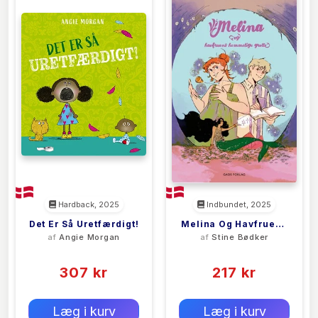
Hardback, 2025
Indbundet, 2025
Det Er Så Uretfærdigt!
Melina Og Havfruens
af
Angie Morgan
af
Stine Bødker
Hemmelige Grotte
(0)
(0)
307 kr
217 kr
0 kr
0 kr
Forlags vejl. pris:
Forlags vejl. pris:
Læg i kurv
Læg i kurv