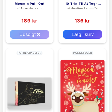
Moomin Pull-Out
10 Trin Til At Tegne
af
Tove Jansson
af
Justine Lecouffe
Prints
Ansigter
(0)
(0)
189 kr
136 kr
0 kr
0 kr
Forlags vejl. pris:
Forlags vejl. pris:
Udsolgt
Læg i kurv
POPULÆRKULTUR
HUNDEBØGER