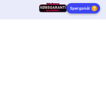
HURTIG LEVERING
DANSKEJET
FØLG OS
Tilmeld dig nyhedsbrevet
Få boginspiration, trends og gode tilbud direkte i din
indebakke.