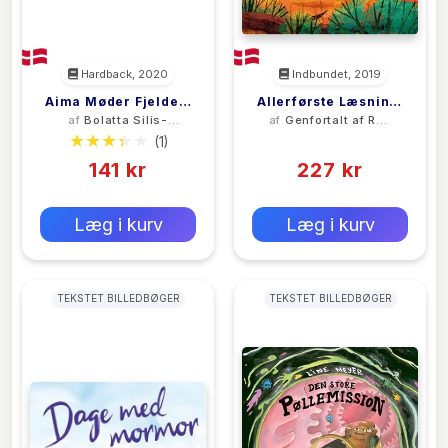
Hardback, 2020
Indbundet, 2019
Aima Møder Fjeldets
Allerførste Læsning:
af
Bolatta Silis-
af
Genfortalt af Rob
Moder
Hvordan Kænguruen
Høegh
Lloyd Jones
(1)
(0)
Kom Til At Hoppe
141 kr
227 kr
0 kr
0 kr
Forlags vejl. pris:
Forlags vejl. pris:
Læg i kurv
Læg i kurv
TEKSTET BILLEDBØGER
TEKSTET BILLEDBØGER