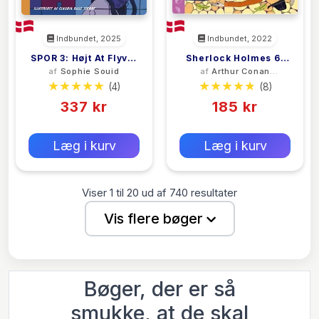
Indbundet, 2025
Indbundet, 2022
SPOR 3: Højt At Flyve,
Sherlock Holmes 6:
af
Sophie Souid
af
Arthur Conan
Dybt At Falde
Reigate-Mysteriet
Doyle
(4)
(8)
337 kr
185 kr
0 kr
0 kr
Forlags vejl. pris:
Forlags vejl. pris:
Læg i kurv
Læg i kurv
Viser
1
til
20
ud af
740
resultater
Vis flere bøger
Bøger, der er så
smukke, at de skal