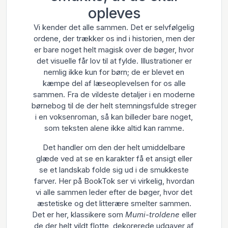
opleves
Vi kender det alle sammen. Det er selvfølgelig
ordene, der trækker os ind i historien, men der
er bare noget helt magisk over de bøger, hvor
det visuelle får lov til at fylde. Illustrationer er
nemlig ikke kun for børn; de er blevet en
kæmpe del af læseoplevelsen for os alle
sammen. Fra de vildeste detaljer i en moderne
børnebog til de der helt stemningsfulde streger
i en voksenroman, så kan billeder bare noget,
som teksten alene ikke altid kan ramme.
Det handler om den der helt umiddelbare
glæde ved at se en karakter få et ansigt eller
se et landskab folde sig ud i de smukkeste
farver. Her på BookTok ser vi virkelig, hvordan
vi alle sammen leder efter de bøger, hvor det
æstetiske og det litterære smelter sammen.
Det er her, klassikere som
Mumi-troldene
eller
de der helt vildt flotte, dekorerede udgaver af