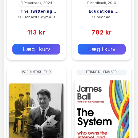
Paperback, 2024
Hardback, 2016
The Twittering
Educational
af
Richard Seymour
af
Michael
Machine
Psychology And The
Glassman
(0)
(0)
Internet
113 kr
782 kr
0 kr
0 kr
Forlags vejl. pris:
Forlags vejl. pris:
Læg i kurv
Læg i kurv
POPULÆRKULTUR
ETISKE DILEMMAER:
VIDENSKABELIGE,
TEKNOLOGISKE OG
MEDICINSKE UDVIKLINGER