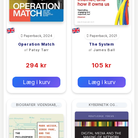
Paperback, 2024
Paperback, 2021
Operation Match
The System
af
Patsy Tarr
af
James Ball
(0)
(0)
294 kr
105 kr
0 kr
0 kr
Forlags vejl. pris:
Forlags vejl. pris:
Læg i kurv
Læg i kurv
BIOGRAFIER: VIDENSKAB,
KYBERNETIK OG
TEKNOLOGI OG MEDICIN
SYSTEMTEORI