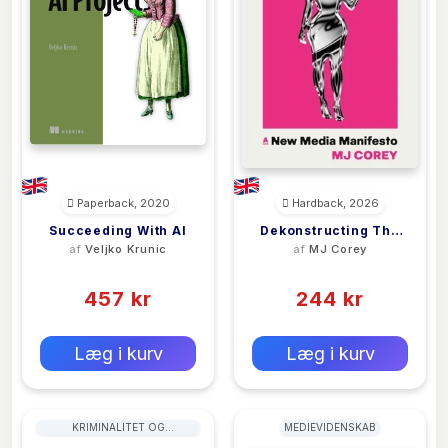
Paperback, 2020
Hardback, 2026
Succeeding With AI
Dekonstructing The
af
Veljko Krunic
af
MJ Corey
Kardashians
(0)
(0)
457 kr
244 kr
0 kr
0 kr
Forlags vejl. pris:
Forlags vejl. pris:
Læg i kurv
Læg i kurv
KRIMINALITET OG
MEDIEVIDENSKAB
KRIMINOLOGI