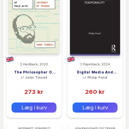
Hardback, 2023
Paperback, 2024
The Philosopher Of
Digital Media And
af
John Tinnell
af
Philip Pond
Palo Alto
The Making Of
(0)
(0)
Network Temporality
273 kr
260 kr
0 kr
0 kr
Forlags vejl. pris:
Forlags vejl. pris:
Læg i kurv
Læg i kurv
INTERNET: GENERELT
AFHÆNGIGHED OG TERAPI