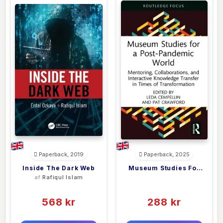
Paperback, 2019
Paperback, 2025
Inside The Dark Web
Museum Studies For
af
Rafiqul Islam
<filler>
A Post-Pandemic
(0)
(0)
World
568 kr
288 kr
0 kr
0 kr
Forlags vejl. pris:
Forlags vejl. pris: