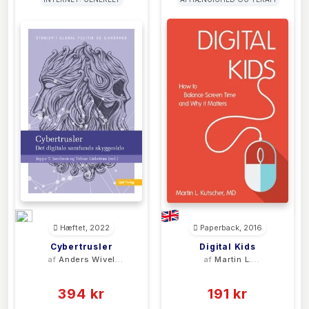
Hæftet, 2022
Paperback, 2016
Cybertrusler
Digital Kids
af
Anders Wivel
af
Martin L.
(red.)
Kutscher
(0)
(0)
394 kr
191 kr