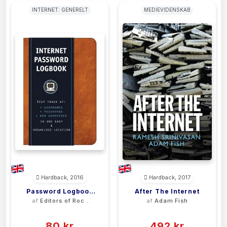
INTERNET: GENERELT
MEDIEVIDENSKAB
Hardback, 2016
Hardback, 2017
Password Logbook
After The Internet
af
Editors of Rock
af
Adam Fish
(Cognac Leatherette)
Point
(0)
(0)
80 kr
492 kr