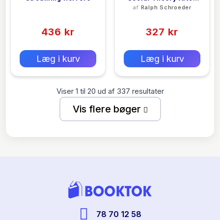
<filler>
af
Ralph Schroeder
The Internet
(0)
(0)
436 kr
327 kr
0 kr
0 kr
Forlags vejl. pris:
Forlags vejl. pris:
Læg i kurv
Læg i kurv
Viser
1
til
20
ud af
337
resultater
Vis flere bøger
78 70 12 58