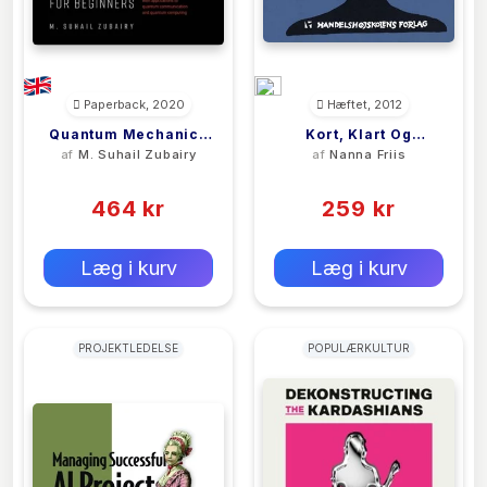
Paperback, 2020
Hæftet, 2012
Quantum Mechanics
Kort, Klart Og
af
M. Suhail Zubairy
af
Nanna Friis
For Beginners
Klikbart
(0)
(0)
464 kr
259 kr
0 kr
0 kr
Forlags vejl. pris:
Forlags vejl. pris:
Læg i kurv
Læg i kurv
PROJEKTLEDELSE
POPULÆRKULTUR