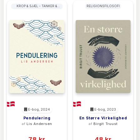
KROP & SJÆL - TANKER &
RELIGIONSFILOSOFI
PRAKSIS
E-bog, 2024
E-bog, 2023
Pendulering
En Større Virkelighed
af
Lis Andersen
af
Birgit Truust
(0)
(0)
78 kr
48 kr