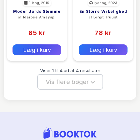
E-bog, 2019
Lydbog, 2023
Moder Jords Stemme
En Større Virkelighed
af
Idarose Amayapi
af
Birgit Truust
(0)
(0)
85 kr
78 kr
0 kr
0 kr
Forlags vejl. pris:
Forlags vejl. pris:
Læg i kurv
Læg i kurv
Viser
1
til
4
ud af
4
resultater
Vis flere bøger