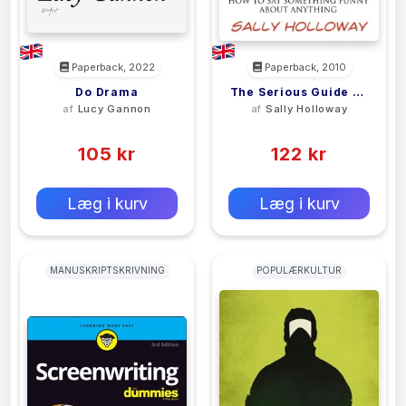
Paperback, 2022
Paperback, 2010
Do Drama
The Serious Guide To
af
Lucy Gannon
af
Sally Holloway
Joke Writing
(0)
(0)
105 kr
122 kr
0 kr
0 kr
Forlags vejl. pris:
Forlags vejl. pris:
Læg i kurv
Læg i kurv
MANUSKRIPTSKRIVNING
POPULÆRKULTUR