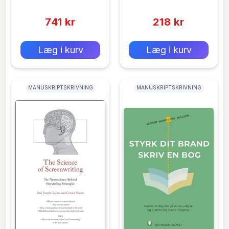
(0)
(0)
Creative Writing
741 kr
218 kr
0 kr
0 kr
Forlags vejl. pris:
Forlags vejl. pris:
Læg i kurv
Læg i kurv
MANUSKRIPTSKRIVNING
MANUSKRIPTSKRIVNING