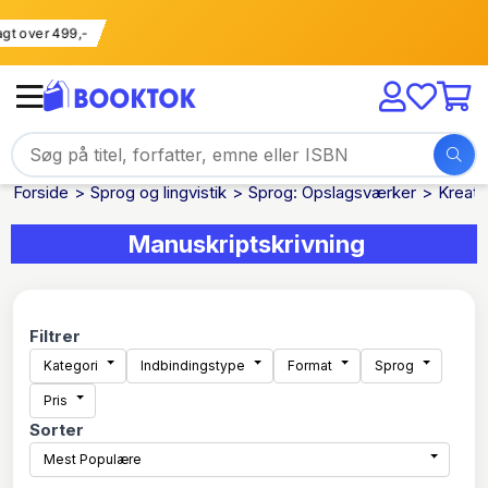
Fri fragt over 499,-
Forside
Sprog og lingvistik
Sprog: Opslagsværker
Kreati
Manuskriptskrivning
Filtrer
Kategori
Indbindingstype
Format
Sprog
Pris
Sorter
Mest Populære