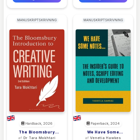
MANUSKRIPTSKRIVNING
MANUSKRIPTSKRIVNING
Hardback, 2026
Paperback, 2024
The Bloomsbury
We Have Some
af
Dr Tara Mokhtari
af
Venetia Hawkes
Introduction To
Notes…