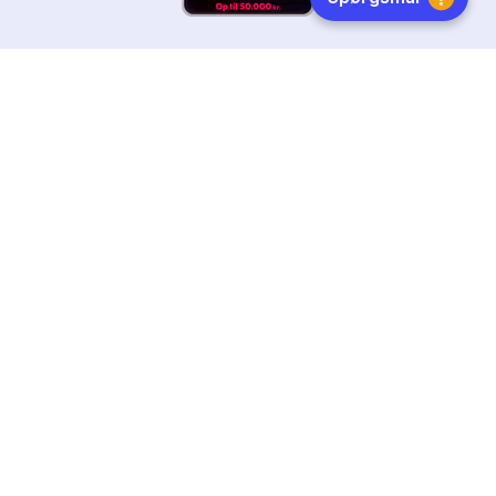
HURTIG LEVERING
DANSKEJET
FØLG OS
Tilmeld dig nyhedsbrevet
Få boginspiration, trends og gode tilbud direkte i din
indebakke.