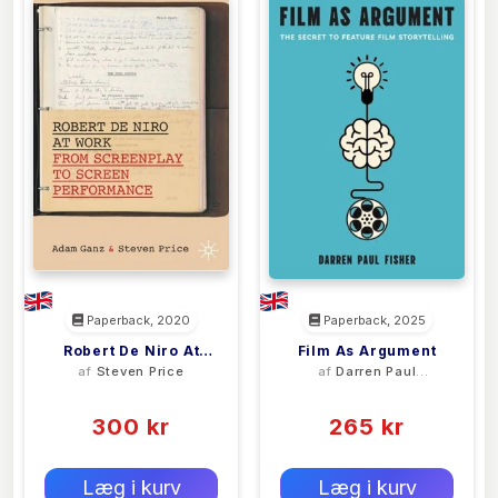
Paperback, 2020
Paperback, 2025
Robert De Niro At
Film As Argument
af
Steven Price
af
Darren Paul
Work
Fisher
(0)
(0)
300 kr
265 kr
0 kr
0 kr
Forlags vejl. pris:
Forlags vejl. pris:
Læg i kurv
Læg i kurv