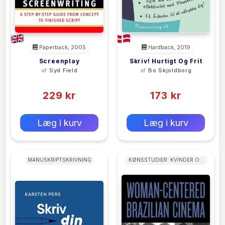
Paperback, 2005
Hardback, 2019
Screenplay
Skriv! Hurtigt Og Frit
af
Syd Field
af
Bo Skjoldborg
(0)
(0)
229 kr
173 kr
0 kr
0 kr
Forlags vejl. pris:
Forlags vejl. pris:
Læg i kurv
Læg i kurv
MANUSKRIPTSKRIVNING
KØNSSTUDIER: KVINDER OG
PIGER