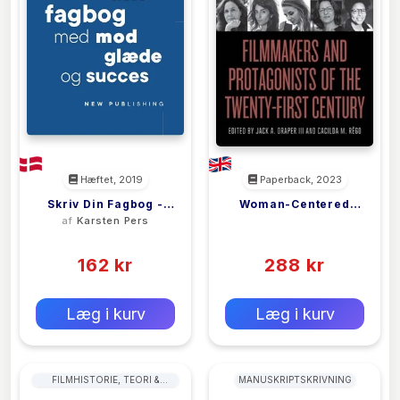
Hæftet, 2019
Paperback, 2023
Skriv Din Fagbog -
Woman-Centered
af
Karsten Pers
<filler>
Med Mod, Glæde Og
Brazilian Cinema
(0)
(0)
Succes
162 kr
288 kr
0 kr
0 kr
Forlags vejl. pris:
Forlags vejl. pris:
Læg i kurv
Læg i kurv
FILMHISTORIE, TEORI &
MANUSKRIPTSKRIVNING
KRITIK