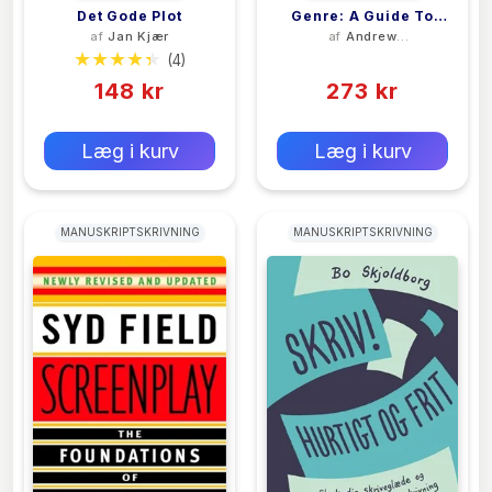
Det Gode Plot
Genre: A Guide To
af
Jan Kjær
af
Andrew
Writing For Stage And
Tidmarsh
(4)
(0)
Screen
148 kr
273 kr
0 kr
0 kr
Forlags vejl. pris:
Forlags vejl. pris:
Læg i kurv
Læg i kurv
MANUSKRIPTSKRIVNING
MANUSKRIPTSKRIVNING