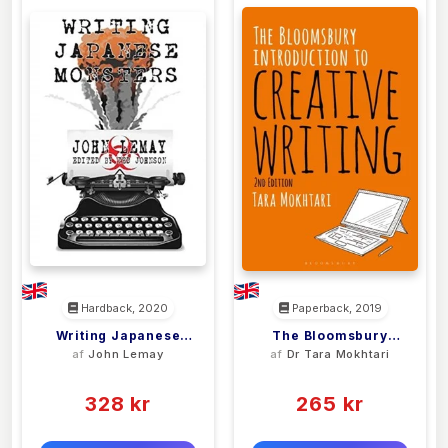
Hardback, 2020
Paperback, 2019
Writing Japanese
The Bloomsbury
af
John Lemay
af
Dr Tara Mokhtari
Monsters
Introduction To
(0)
(0)
Creative Writing
328 kr
265 kr
0 kr
0 kr
Forlags vejl. pris:
Forlags vejl. pris: