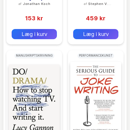
af
Jonathan Koch
af
Stephen V.
Screenwriting
Duncan
(0)
(0)
Success
153 kr
459 kr
0 kr
0 kr
Forlags vejl. pris:
Forlags vejl. pris:
Læg i kurv
Læg i kurv
MANUSKRIPTSKRIVNING
PERFORMANCEKUNST