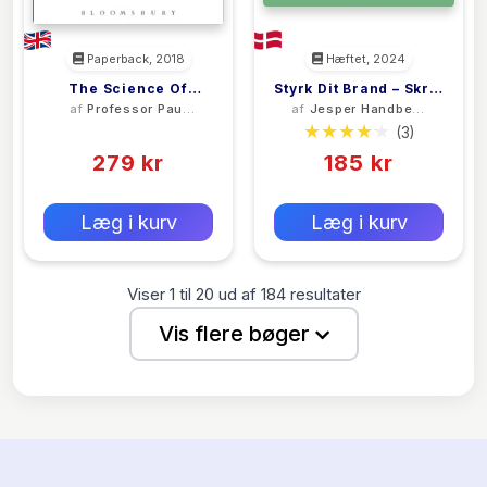
Paperback, 2018
Hæftet, 2024
The Science Of
Styrk Dit Brand – Skriv
af
Professor Paul
af
Jesper Handberg
Screenwriting
En Bog
Joseph Gulino
Nielsen
(0)
(3)
279 kr
185 kr
0 kr
0 kr
Forlags vejl. pris:
Forlags vejl. pris:
Læg i kurv
Læg i kurv
Viser
1
til
20
ud af
184
resultater
Vis flere bøger