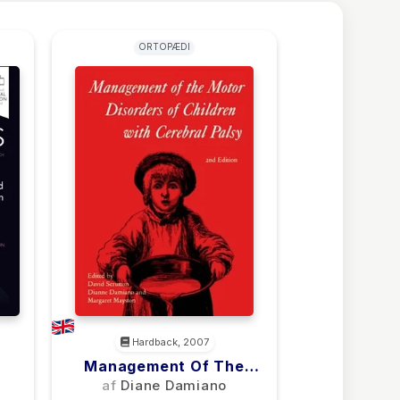
ORTOPÆDI
Hardback, 2007
Management Of The
Motor Disorders Of
af
Diane Damiano