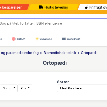
e besparelser
Hurtig levering
Fri fragt o
er
Outlet
Sommer
Gavekort
 og paramedicinske fag
Biomedicinsk teknik
Ortopædi
Ortopædi
Sorter
Sprog
Pris
Mest Populære