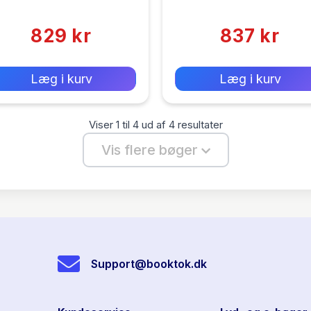
(0)
(0)
829 kr
837 kr
0 kr
0 kr
Forlags vejl. pris:
Forlags vejl. pris:
Læg i kurv
Læg i kurv
Viser
1
til
4
ud af
4
resultater
Vis flere bøger
Support@booktok.dk