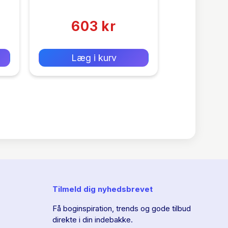
Children With Cerebral
(0)
Palsy
603 kr
0 kr
Forlags vejl. pris:
Læg i kurv
Tilmeld dig nyhedsbrevet
Få boginspiration, trends og gode tilbud
direkte i din indebakke.