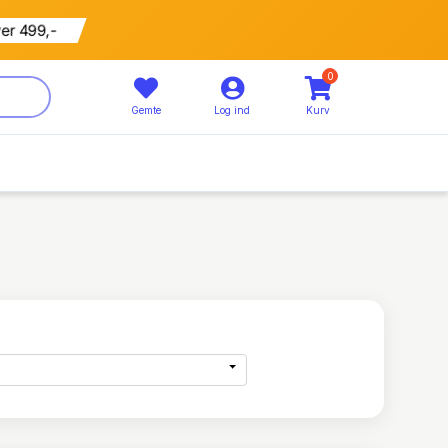
ver 499,-
0
Gemte
Log ind
Kurv