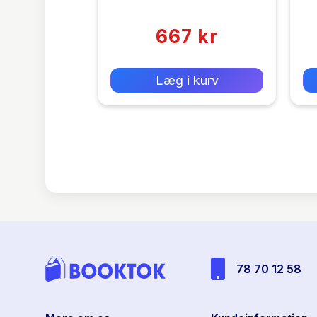
(0)
667 kr
0 kr
Forlags vejl. pris:
Læg i kurv
78 70 12 58