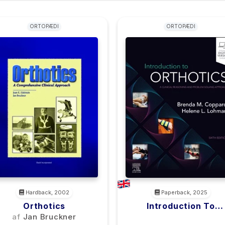
ORTOPÆDI
ORTOPÆDI
Hardback, 2002
Paperback, 2025
Orthotics
Introduction To
Orthotics
af
Jan Bruckner
<filler>