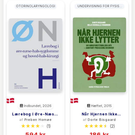
OTORINOLARYNGOLOGI
UNDERVISNING FOR FYSISK
HANDICAPPEDE ELEVER
Indbundet, 2026
Hæftet, 2015
Lærebog I Øre-Næse-
Når Hjernen Ikke
af
Preben Homøe
af
Dorte Bisgaard
Hals-Sygdomme
Lytter
(1)
(2)
594 kr
186 kr