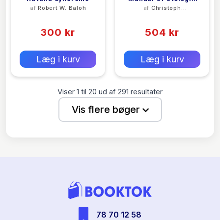
af
Robert W. Baloh
af
Christoph
Surgery
Arnoldner
(0)
(0)
300 kr
504 kr
0 kr
0 kr
Forlags vejl. pris:
Forlags vejl. pris:
Læg i kurv
Læg i kurv
Viser
1
til
20
ud af
291
resultater
Vis flere bøger
78 70 12 58