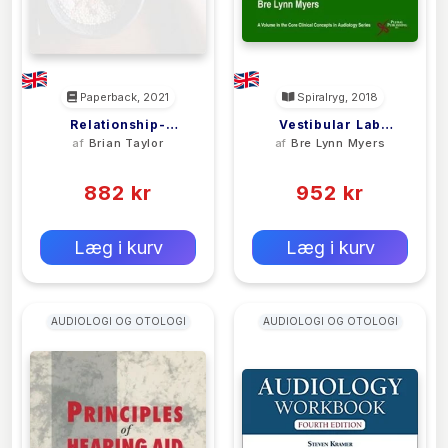
Paperback, 2021
Spiralryg, 2018
Relationship-
Vestibular Lab
af
Brian Taylor
af
Bre Lynn Myers
Centered
Manual
(0)
(0)
Consultation Skills
For Audiologists
882 kr
952 kr
0 kr
0 kr
Forlags vejl. pris:
Forlags vejl. pris:
Læg i kurv
Læg i kurv
AUDIOLOGI OG OTOLOGI
AUDIOLOGI OG OTOLOGI