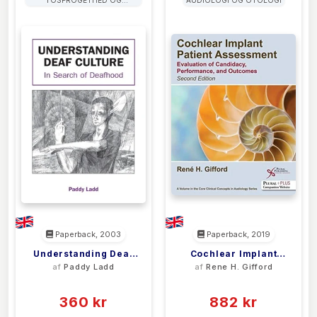
FLERSPROGETHED
Paperback, 2003
Paperback, 2019
Understanding Deaf
Cochlear Implant
af
Paddy Ladd
af
Rene H. Gifford
Culture
Patient Assessment
(0)
(0)
360 kr
882 kr