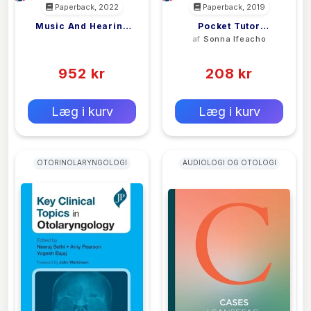
Paperback, 2022
Paperback, 2019
Music And Hearing
Pocket Tutor
<filler>
af
Sonna Ifeacho
Aids
Otolaryngology
(0)
(0)
952 kr
208 kr
0 kr
0 kr
Forlags vejl. pris:
Forlags vejl. pris:
Læg i kurv
Læg i kurv
OTORINOLARYNGOLOGI
AUDIOLOGI OG OTOLOGI