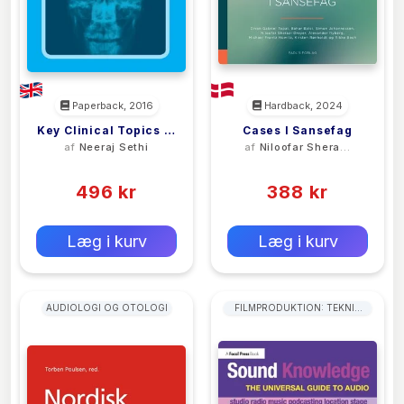
Paperback, 2016
Hardback, 2024
Key Clinical Topics In
Cases I Sansefag
af
Neeraj Sethi
af
Niloofar Sherazi
Otolaryngology
Dreyer
(0)
(0)
496 kr
388 kr
0 kr
0 kr
Forlags vejl. pris:
Forlags vejl. pris:
Læg i kurv
Læg i kurv
AUDIOLOGI OG OTOLOGI
FILMPRODUKTION: TEKNIK
OG TEKNISKE DISCIPLINER