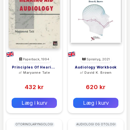
Paperback, 1994
Spiralryg, 2021
Principles Of Hearing
Audiology Workbook
af
Maryanne Tate
af
David K. Brown
Aid Audiology
(0)
(0)
432 kr
620 kr
0 kr
0 kr
Forlags vejl. pris:
Forlags vejl. pris:
Læg i kurv
Læg i kurv
OTORINOLARYNGOLOGI
AUDIOLOGI OG OTOLOGI