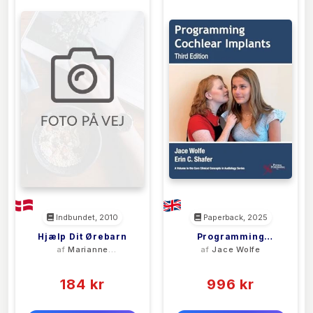
Indbundet, 2010
Paperback, 2025
Hjælp Dit Ørebarn
Programming
af
Marianne
af
Jace Wolfe
Cochlear Implants
Fjordgård
(0)
(0)
184 kr
996 kr
0 kr
0 kr
Forlags vejl. pris:
Forlags vejl. pris: