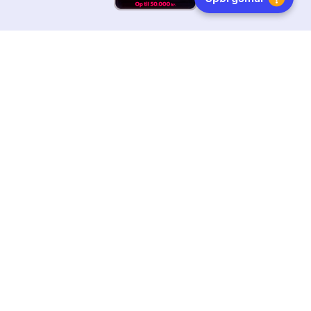
HURTIG LEVERING
DANSKEJET
FØLG OS
Tilmeld dig nyhedsbrevet
Få boginspiration, trends og gode tilbud direkte i din
indebakke.