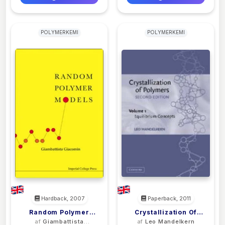
POLYMERKEMI
POLYMERKEMI
Hardback, 2007
Paperback, 2011
Random Polymer
Crystallization Of
af
Giambattista
af
Leo Mandelkern
Models
Polymers: Volume 1,