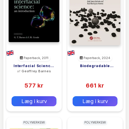
Paperback, 2011
Paperback, 2024
Interfacial Science:
Biodegradable
af
Geoffrey Barnes
<filler>
An Introduction
Polymers
(0)
(0)
577 kr
661 kr
0 kr
0 kr
Forlags vejl. pris:
Forlags vejl. pris:
Læg i kurv
Læg i kurv
POLYMERKEMI
POLYMERKEMI