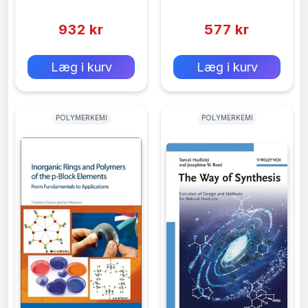
Giacomin
(0)
(0)
Equilibrium Concepts
932 kr
577 kr
0 kr
0 kr
Forlags vejl. pris:
Forlags vejl. pris:
Læg i kurv
Læg i kurv
POLYMERKEMI
POLYMERKEMI