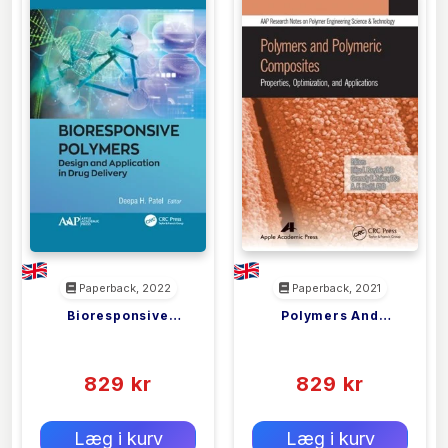
Paperback, 2022
Paperback, 2021
Bioresponsive
Polymers And
<filler>
<filler>
Polymers
Polymeric
(0)
(0)
Composites
829 kr
829 kr
0 kr
0 kr
Forlags vejl. pris:
Forlags vejl. pris:
Læg i kurv
Læg i kurv