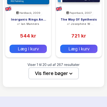
Hardback, 2009
Paperback, 2007
Inorganic Rings And
The Way Of Synthesis
af
Ian Manners
af
Josephine W.
Polymers Of The P-
Reed
(0)
(0)
Block Elements
544 kr
721 kr
0 kr
0 kr
Forlags vejl. pris:
Forlags vejl. pris:
Læg i kurv
Læg i kurv
Viser
1
til
20
ud af
267
resultater
Vis flere bøger