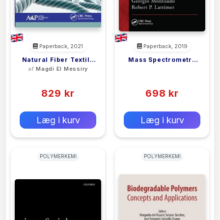
Paperback, 2021
Paperback, 2019
Natural Fiber Textile
Mass Spectrometry
af
Magdi El Messiry
<filler>
Composite
Of Polymers
(0)
(0)
Engineering
829 kr
698 kr
0 kr
0 kr
Forlags vejl. pris:
Forlags vejl. pris:
Læg i kurv
Læg i kurv
POLYMERKEMI
POLYMERKEMI