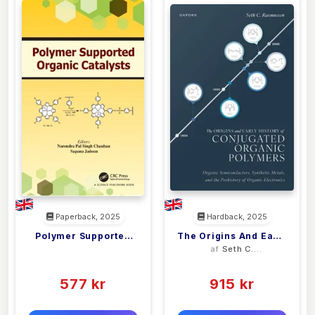
Paperback, 2025
Hardback, 2025
Polymer Supported
The Origins And Early
<filler>
af
Seth C.
Organic Catalysts
History Of Conjugated
Rasmussen
(0)
(0)
Organic Polymers
577 kr
915 kr
0 kr
0 kr
Forlags vejl. pris:
Forlags vejl. pris: