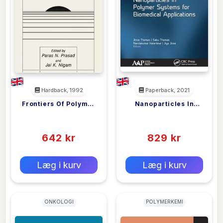
Hardback, 1992
Paperback, 2021
Frontiers Of Polymer
Nanoparticles In
<filler>
<filler>
Research
Polymer Systems For
(0)
(0)
Biomedical
642 kr
Applications
829 kr
0 kr
0 kr
Forlags vejl. pris:
Forlags vejl. pris:
Læg i kurv
Læg i kurv
ONKOLOGI
POLYMERKEMI