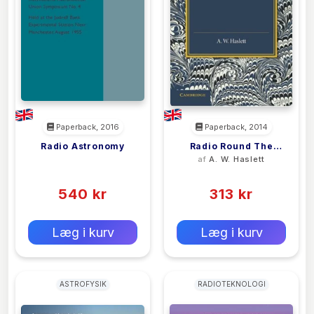
Paperback, 2016
Paperback, 2014
Radio Astronomy
Radio Round The
<filler>
af
A. W. Haslett
World
(0)
(0)
540 kr
313 kr
0 kr
0 kr
Forlags vejl. pris:
Forlags vejl. pris:
Læg i kurv
Læg i kurv
ASTROFYSIK
RADIOTEKNOLOGI