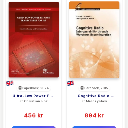
Paperback, 2024
Hardback, 2015
Ultra-Low Power FM-
Cognitive Radio:
af
Christian Enz
af
Mieczyslaw
UWB Transceivers
Interoperability
Kokar
(0)
(0)
For IoT
Through Waveform
456 kr
Reconfiguration
894 kr
0 kr
0 kr
Forlags vejl. pris:
Forlags vejl. pris: