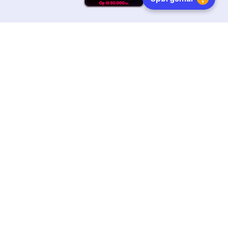
HURTIG LEVERING
DANSKEJET
FØLG OS
Tilmeld dig nyhedsbrevet
Få boginspiration, trends og gode tilbud direkte i din
indebakke.