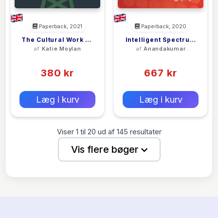
Paperback, 2021
Paperback, 2020
The Cultural Work Of
Intelligent Spectrum
af
Katie Moylan
af
Anandakumar
Community Radio
Handovers In
Haldorai
(0)
(0)
Cognitive Radio
380 kr
667 kr
Networks
0 kr
0 kr
Forlags vejl. pris:
Forlags vejl. pris:
Læg i kurv
Læg i kurv
Viser
1
til
20
ud af
145
resultater
Vis flere bøger