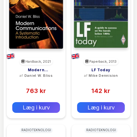
Hardback, 2021
Paperback, 2013
Modern
LF Today
af
Daniel W. Bliss
af
Mike Dennision
Communications
(0)
(0)
763 kr
142 kr
0 kr
0 kr
Forlags vejl. pris:
Forlags vejl. pris:
Læg i kurv
Læg i kurv
RADIOTEKNOLOGI
RADIOTEKNOLOGI