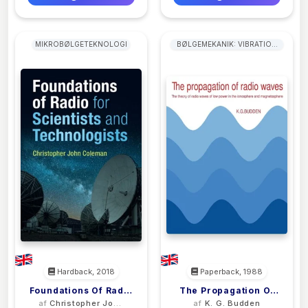
MIKROBØLGETEKNOLOGI
BØLGEMEKANIK: VIBRATION
OG AKUSTIK
Hardback, 2018
Paperback, 1988
Foundations Of Radio
The Propagation Of
af
Christopher John
af
K. G. Budden
For Scientists And
Radio Waves