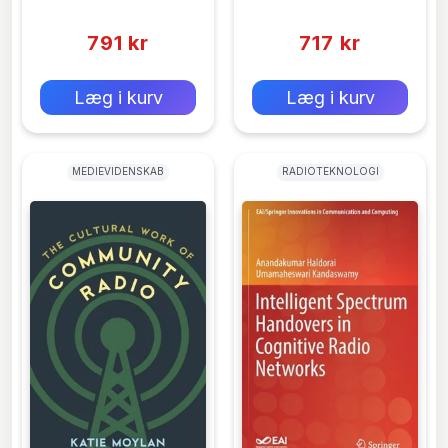
Coleman
(0)
(0)
Technologists
791 kr
717 kr
0 kr
0 kr
Forlags vejl. pris:
Forlags vejl. pris:
Læg i kurv
Læg i kurv
MEDIEVIDENSKAB
RADIOTEKNOLOGI