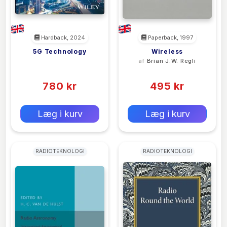
Hardback, 2024
Paperback, 1997
5G Technology
Wireless
<filler>
af
Brian J.W. Regli
(0)
(0)
780 kr
495 kr
0 kr
0 kr
Forlags vejl. pris:
Forlags vejl. pris:
Læg i kurv
Læg i kurv
RADIOTEKNOLOGI
RADIOTEKNOLOGI