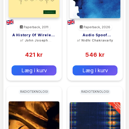
Paperback, 2011
Paperback, 2026
A History Of Wireless
Audio Spoof
af
John Joseph
af
Nidhi Chakravarty
Telegraphy
Detection From
Fahie
(0)
(0)
Theory To Practical
421 kr
Application
546 kr
0 kr
0 kr
Forlags vejl. pris:
Forlags vejl. pris:
Læg i kurv
Læg i kurv
RADIOTEKNOLOGI
RADIOTEKNOLOGI