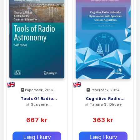
Paperback, 2016
Paperback, 2024
Tools Of Radio
Cognitive Radio
af
Susanne
af
Tanuja S. Dhope
Astronomy
Networks
Huttemeister
(0)
(0)
Optimization With
667 kr
Spectrum Sensing
363 kr
Algorithms
0 kr
0 kr
Forlags vejl. pris:
Forlags vejl. pris:
Læg i kurv
Læg i kurv