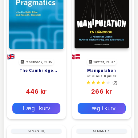
Paperback, 2015
Hæftet, 2007
The Cambridge
Manipulation
<filler>
af
Klaus Kjøller
Handbook Of
(0)
(2)
Pragmatics
446 kr
266 kr
0 kr
0 kr
Forlags vejl. pris:
Forlags vejl. pris:
Læg i kurv
Læg i kurv
SEMANTIK,
SEMANTIK,
DISKURSANALYSE, STILISTIK
DISKURSANALYSE, STILISTIK