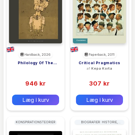
Hardback, 2026
Paperback, 2011
Philology Of The
Critical Pragmatics
<filler>
af
Kepa Korta
Future
(0)
(0)
946 kr
307 kr
0 kr
0 kr
Forlags vejl. pris:
Forlags vejl. pris:
Læg i kurv
Læg i kurv
KONSPIRATIONSTEORIER
BIOGRAFIER: HISTORIE,
POLITIK OG MILITÆR