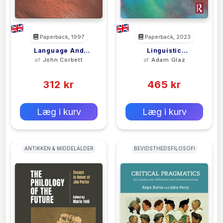
Paperback, 1997
Paperback, 2023
Language And
Linguistic
af
John Corbett
af
Adam Glaz
Scottish Literature
Worldview(s)
(0)
(0)
312 kr
465 kr
0 kr
0 kr
Forlags vejl. pris:
Forlags vejl. pris:
Læg i kurv
Læg i kurv
ANTIKKEN & MIDDELALDER
BEVIDSTHEDSFILOSOFI