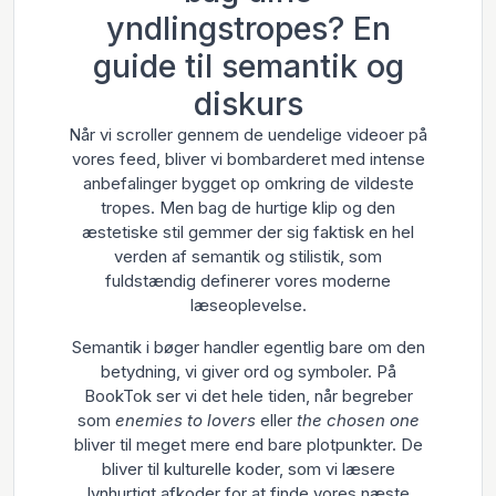
yndlingstropes? En
guide til semantik og
diskurs
Når vi scroller gennem de uendelige videoer på
vores feed, bliver vi bombarderet med intense
anbefalinger bygget op omkring de vildeste
tropes. Men bag de hurtige klip og den
æstetiske stil gemmer der sig faktisk en hel
verden af semantik og stilistik, som
fuldstændig definerer vores moderne
læseoplevelse.
Semantik i bøger handler egentlig bare om den
betydning, vi giver ord og symboler. På
BookTok ser vi det hele tiden, når begreber
som
enemies to lovers
eller
the chosen one
bliver til meget mere end bare plotpunkter. De
bliver til kulturelle koder, som vi læsere
lynhurtigt afkoder for at finde vores næste