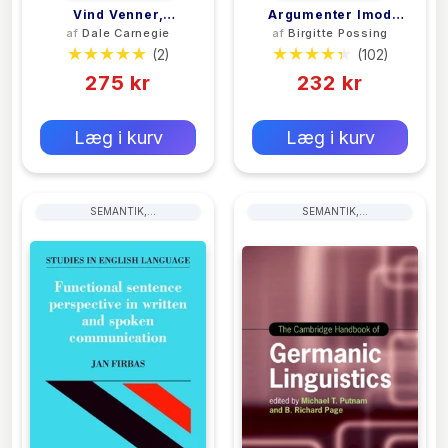
Vind Venner,
Argumenter Imod
af
Dale Carnegie
af
Birgitte Possing
Indflydelse Og
Kvinder
(2)
(102)
Fremgang
275 kr
232 kr
0 kr
0 kr
Forlags vejl. pris:
Forlags vejl. pris:
Læg i kurv
Læg i kurv
SEMANTIK,
SEMANTIK,
DISKURSANALYSE, STILISTIK
DISKURSANALYSE, STILISTIK