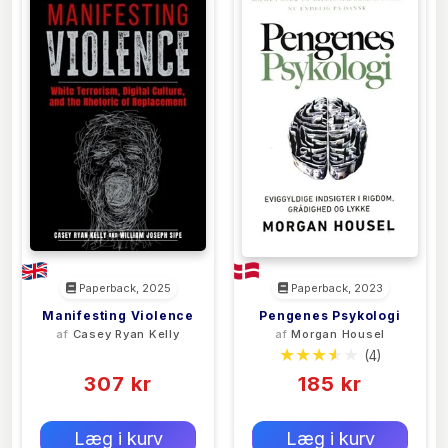
Paperback, 2025
Paperback, 2023
Manifesting Violence
Pengenes Psykologi
af
Casey Ryan Kelly
af
Morgan Housel
(0)
(4)
307 kr
185 kr
0 kr
0 kr
Forlags vejl. pris:
Forlags vejl. pris:
Læg i kurv
Læg i kurv