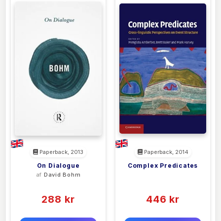
Paperback, 2013
Paperback, 2014
On Dialogue
Complex Predicates
af
David Bohm
<filler>
(0)
(0)
288 kr
446 kr
0 kr
0 kr
Forlags vejl. pris:
Forlags vejl. pris: