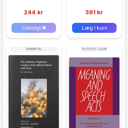
Ibrahim
(0)
(0)
244 kr
381 kr
0 kr
0 kr
Forlags vejl. pris:
Forlags vejl. pris:
Udsolgt
Læg i kurv
SEMANTIK,
FILOSOFI: LOGIK
DISKURSANALYSE, STILISTIK