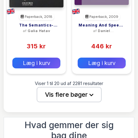
Paperback, 2018
Paperback, 2009
The Semantics-
Meaning And Speech
af
Galia Hatav
af
Daniel
Pragmatics Interface
Acts: Volume 2,
Vanderveken
(0)
(0)
Of The Biblical
Formal Semantics Of
Hebrew Verb Forms
315 kr
Success And
446 kr
Satisfaction
0 kr
0 kr
Forlags vejl. pris:
Forlags vejl. pris:
Læg i kurv
Læg i kurv
Viser
1
til
20
ud af
2281
resultater
Vis flere bøger
Hvad gemmer der sig
bag dine