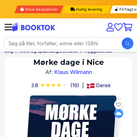
Store besparelser
Hurtig levering
Fri frag
Bog
Krimi og spændingsromaner
Hyggekrimier
Mørke dage i Nice
Af:
Klaus Wilmann
3.8
(16)
Dansk