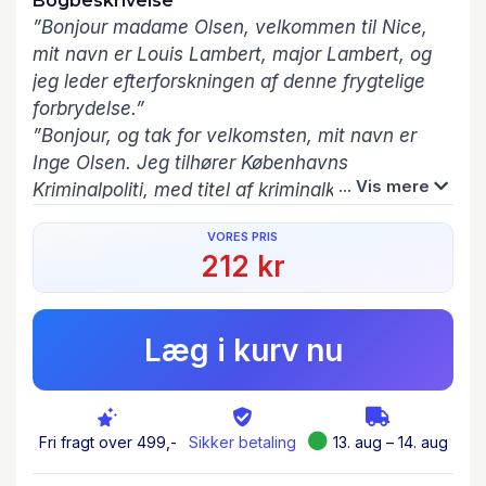
Bogbeskrivelse
”Bonjour madame Olsen, velkommen til Nice,
mit navn er Louis Lambert, major Lambert, og
jeg leder efterforskningen af denne frygtelige
forbrydelse.”
”Bonjour, og tak for velkomsten, mit navn er
Inge Olsen. Jeg tilhører Københavns
... Vis mere
Kriminalpoliti, med titel af kriminalkommissær.”
”Jeg håber, De har haft en behagelig rejse
VORES PRIS
madame Olsen. Vi vil køre Dem til Deres hotel
212 kr
nu, og jeg vil hente Dem der klokken 14,
hvorefter vi mødes til en briefing på
gerningsstedet. Vil det passe Dem?”
Læg i kurv nu
Inge Olsen ankommer til Nice Lufthavn, hvor
hun bliver mødt af sin franske kollega, major
Lambert, fra det lokale gendarmeri. Inge Olsen
Fri fragt over 499,-
Sikker betaling
13. aug – 14. aug
er udsendt af de danske myndigheder for at