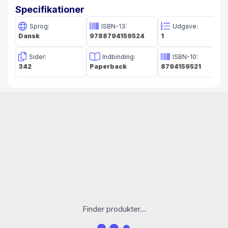
bistå fransk politi i opklaringen af en voldsom
Specifikationer
forbrydelse rettet mod en dansk
diplomatfamilie.
Sprog:
ISBN-13:
Udgave:
Dansk
9788794159524
1
Det bliver en sag, som forandrer hende for altid.
Sider:
Indbinding:
ISBN-10:
342
Paperback
8794159521
Om forfatteren
Klaus Wilmann (f. 1952) har tidligere udgivet
debatbogen
Brug den sunde fornuft
om de
vilkår nutidens børn møder. Forfatteren har
desuden bidraget til et utal af fagbøger om
børn, pædagogik og socialpolitik.
I 2020 fik forfatteren sin skønlitterære debut
med hospitalskrimien
En plet på kitlen
. Med
bogen Mørke dage i Nice fortsætter forfatteren
med politikommissær Inge Olsen i en central
Finder produkter...
rolle.