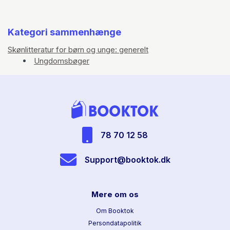
Kategori sammenhænge
Skønlitteratur for børn og unge: generelt
Ungdomsbøger
78 70 12 58
Support@booktok.dk
Mere om os
Om Booktok
Persondatapolitik