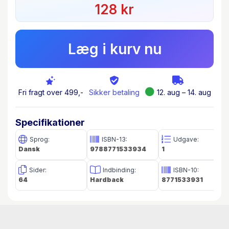
128 kr
Nis og Hannah Julie, Birger Bjørn og
Bagermester Basse er alle med til at give
nisserne en pragtfuld jul.
Læg i kurv nu
Bogen er en efterfølger til “Nissehistorier”, som
udkom i 2016, og "Nissernes jul", som udkom i
2019.
Fri fragt over 499,-
Sikker betaling
12. aug – 14. aug
Specifikationer
Sprog:
ISBN-13:
Udgave:
Dansk
9788771533934
1
Sider:
Indbinding:
ISBN-10:
64
Hardback
8771533931