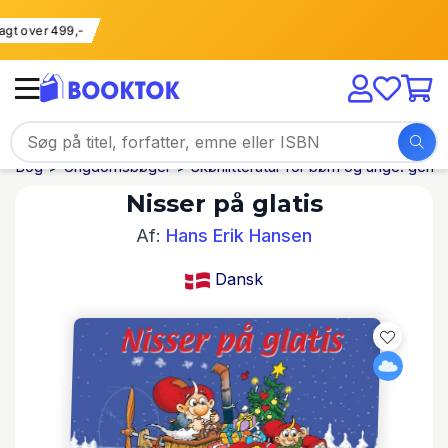
 fragt over 499,-
Bog
Ungdomsbøger
Skønlitteratur for børn og unge: gener
Nisser på glatis
Af:
Hans Erik Hansen
Dansk