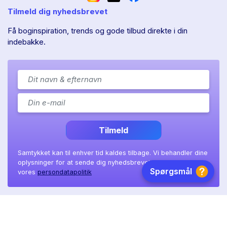
Tilmeld dig nyhedsbrevet
Få boginspiration, trends og gode tilbud direkte i din
indebakke.
Tilmeld
Samtykket kan til enhver tid kaldes tilbage. Vi behandler dine
oplysninger for at sende dig nyhedsbrevet, som beskrevet i
vores
persondatapolitik
Ll. Sct. Hans gade 11A
|
8800 Viborg
|
CVR: 41 08 36 97
Copyright © 2026 BookTok ApS