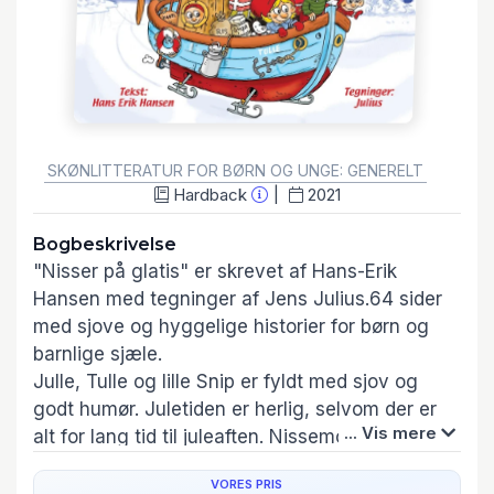
GENRE:
SKØNLITTERATUR FOR BØRN OG UNGE: GENERELT
Hardback
2021
Bogbeskrivelse
"Nisser på glatis" er skrevet af Hans-Erik
Hansen med tegninger af Jens Julius.64 sider
med sjove og hyggelige historier for børn og
barnlige sjæle.
Julle, Tulle og lille Snip er fyldt med sjov og
godt humør. Juletiden er herlig, selvom der er
... Vis mere
alt for lang tid til juleaften. Nissemor og nissefar
forstår heldigvis at sætte smånisserne i
VORES PRIS
sving. Nisserne får mange nye venner: Skipper-