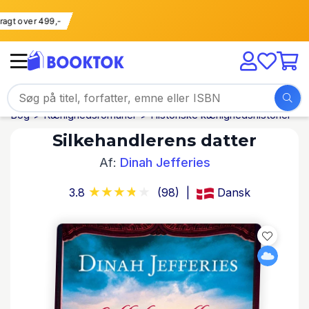
i fragt over 499,-
Bog
Kærlighedsromaner
Historiske kærlighedshistorier
Silkehandlerens datter
Af:
Dinah Jefferies
3.8
(98)
Dansk