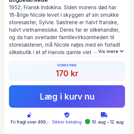
Bogbeskrivelse
1952, Fransk Indokina. Siden morens død har
18-årige Nicole levet i skyggen af sin smukke
storesøster, Sylvie. Søstrene er halvt franske,
halvt vietnamesiske. Deres far er silkehandler,
og da han overlader familievirksomheden til
storesøsteren, må Nicole nøjes med en forladt
... Vis mere
silkebutik i et af Hanois gamle vietnamesiske
kvarterer.
VORES PRIS
170 kr
Området vrimler med militante oprørere, der
ikke skyer nogen midler i deres kamp mod det
franske styre. For første gang i sit ellers trygge
Læg i kurv nu
liv bliver Nicole konfronteret med, hvad
koloniherredømmet indebærer, og hvilke
grusomheder også hendes egen familie har
været involveret i.
Fri fragt over 499,-
Sikker betaling
10. aug – 12. aug