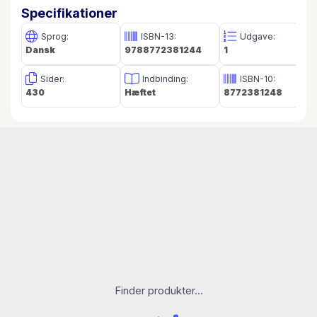
Krigen nærmer sig, og alle må vælge side. Men
Specifikationer
Nicole er ikke kun splittet mellem loyaliteten
overfor familien og sin egen
Sprog:
ISBN-13:
Udgave:
Dansk
9788772381244
1
retfærdighedsfølelse, også kærligheden
afkræver hende et umuligt valg.
Sider:
Indbinding:
ISBN-10:
430
Hæftet
8772381248
Finder produkter...