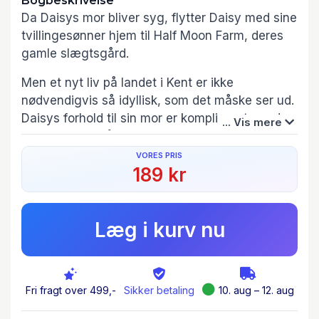
Bogbeskrivelse
Da Daisys mor bliver syg, flytter Daisy med sine
tvillingesønner hjem til Half Moon Farm, deres
gamle slægtsgård.
Men et nyt liv på landet i Kent er ikke
nødvendigvis så idyllisk, som det måske ser ud.
Daisys forhold til sin mor er kompliceret, og den
... Vis mere
faldefærdige gård er ikke det eneste, der skal
genopbygges. Heldigvis finder Daisy lidt
VORES PRIS
189 kr
adspredelse i iværksætteren Drew og den
adelige arving til det nærliggende slot, Kit.
Daisy skal lære at jonglere sin nye hverdag,
Læg i kurv nu
sønnernes velbefindende og den skræmmende
opgave at renovere gården. Samtidig lurer der
hemmeligheder i hendes families fortid, som
truer med at bringe alting i yderligere uorden ...
Fri fragt over 499,-
Sikker betaling
10. aug – 12. aug