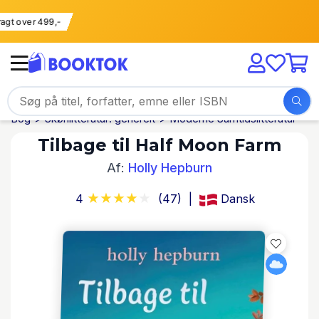
i fragt over 499,-
Bog
Skønlitteratur: generelt
Moderne Samtidslitteratur
Tilbage til Half Moon Farm
Af:
Holly Hepburn
4
(47)
Dansk