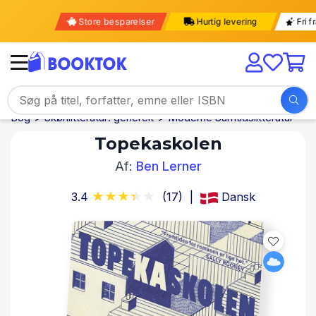
Store besparelser
Hurtig levering
Fr
Bog
Skønlitteratur: generelt
Moderne Samtidslitteratur
Topekaskolen
Af:
Ben Lerner
3.4
(17)
Dansk