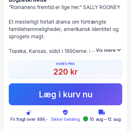
Bogbeskrivelse
”Romanens fremtid er lige her.” SALLY ROONEY
Et mesterligt fortalt drama om fortrængte
familiehemmeligheder, amerikansk identitet og
sprogets magt.
... Vis mere
Topeka, Kansas, sidst i 1990erne. I centrum står
high school-eleven Adam Gordon og hans
VORES PRIS
forældre, psykologerne Jane og Jonathan. Jane
220 kr
er en berømt feministisk forfatter, og Jonathan
er ekspert i at nå ind til problematiske
teenagedrenge. Adam selv er en dygtig
Læg i kurv nu
debattør og freestylerapper med et spirende
poetisk talent. Herfra spindes tråde fremad og
tilbage i tiden. Fra forældrenes opvækst og
første møde til Adams liv som voksen familiefar
Fri fragt over 499,-
Sikker betaling
10. aug – 12. aug
i Brooklyn. Fra at begære sin næstes hustru til