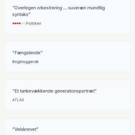
Overlegen orkestrering … suveræn mundtlig
syntaks
♥︎
♥︎
♥︎
♥︎
♥︎
♥︎
Politiken
Fængslende
Bogblogger.dk
Et tankevækkende generationsportræt
ATLAS
Velskrevet