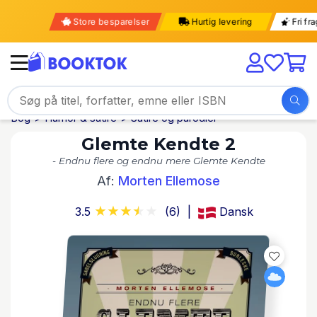
Store besparelser
Hurtig levering
Fri 
Bog
Humor & satire
Satire og parodier
Glemte Kendte 2
- Endnu flere og endnu mere Glemte Kendte
Af:
Morten Ellemose
3.5
(6)
Dansk