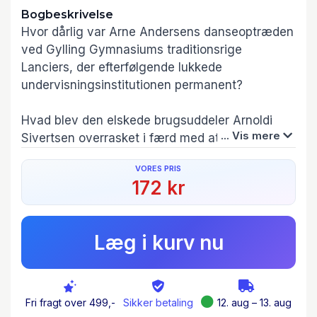
Bogbeskrivelse
Hvor dårlig var Arne Andersens danseoptræden
ved Gylling Gymnasiums traditionsrige
Lanciers, der efterfølgende lukkede
undervisningsinstitutionen permanent?
Hvad blev den elskede brugsuddeler Arnoldi
... Vis mere
Sivertsen overrasket i færd med at udføre i
boksen med krogmodnet kød?
VORES PRIS
172 kr
Løste den hollandske tulipandyrker Florice
Fredichsen virkelig verdens energikrise?
Læg i kurv nu
Og hvad var det Ruddi Morgenstund talte om i
et blødt og beroligende toneleje, der gjorde ham
uhyre populær på sociale medier?
Fri fragt over 499,-
Sikker betaling
12. aug – 13. aug
En del af disse spørgsmål besvares i dette