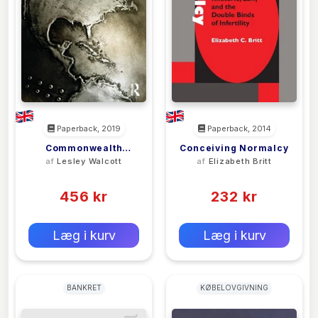
Paperback, 2019
Paperback, 2014
Commonwealth
Conceiving Normalcy
af
Lesley Walcott
af
Elizabeth Britt
Caribbean Insurance
(0)
(0)
Law
456 kr
232 kr
0 kr
0 kr
Forlags vejl. pris:
Forlags vejl. pris:
Læg i kurv
Læg i kurv
BANKRET
KØBELOVGIVNING