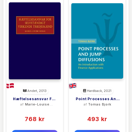
Andet, 2013
Hardback, 2021
Hæftelsesansvar For
Point Processes And
af
Marie-Louise
af
Tomas Bjork
Selvstændigt
Jump Diffusions
Holle
(0)
(0)
Virkende
Tredjemænd
768 kr
493 kr
0 kr
0 kr
Forlags vejl. pris:
Forlags vejl. pris: