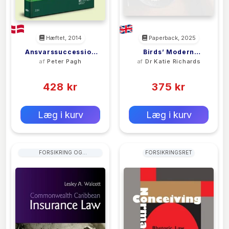
Hæftet, 2014
Paperback, 2025
Ansvarssuccession
Birds’ Modern
af
Peter Pagh
af
Dr Katie Richards
Ved Forurenede
Insurance Law
(0)
(0)
Ejendomme
428 kr
375 kr
0 kr
0 kr
Forlags vejl. pris:
Forlags vejl. pris:
Læg i kurv
Læg i kurv
FORSIKRING OG
FORSIKRINGSRET
AKTUARSTUDIER