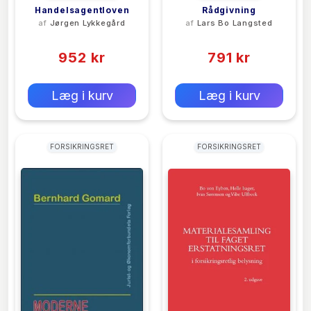
Handelsagentloven
Rådgivning
af
Jørgen Lykkegård
af
Lars Bo Langsted
(0)
(0)
952 kr
791 kr
0 kr
0 kr
Forlags vejl. pris:
Forlags vejl. pris:
Læg i kurv
Læg i kurv
FORSIKRINGSRET
FORSIKRINGSRET