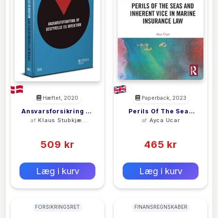
Hæftet, 2020
Paperback, 2023
Ansvarsforsikring Af
Perils Of The Seas
af
Klaus Stubkjær
af
Ayca Ucar
Bestyrelse Og
And Inherent Vice In
Andersen
(0)
(0)
Direktion
Marine Insurance
509 kr
465 kr
Law
0 kr
0 kr
Forlags vejl. pris:
Forlags vejl. pris:
Læg i kurv
Læg i kurv
FORSIKRINGSRET
FINANSREGNSKABER