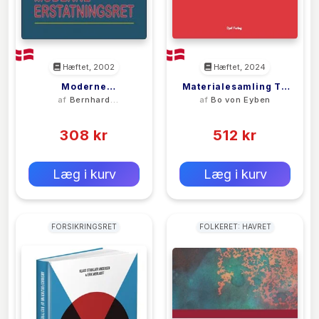
Hæftet, 2002
Hæftet, 2024
Moderne
Materialesamling Til
af
Bernhard
af
Bo von Eyben
Erstatningsret
Faget Erstatningsret
Gomard
(0)
(0)
308 kr
512 kr
0 kr
0 kr
Forlags vejl. pris:
Forlags vejl. pris:
Læg i kurv
Læg i kurv
FORSIKRINGSRET
FOLKERET: HAVRET