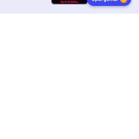
HURTIG LEVERING
DANSKEJET
FØLG OS
Tilmeld dig nyhedsbrevet
Få boginspiration, trends og gode tilbud direkte i din
indebakke.