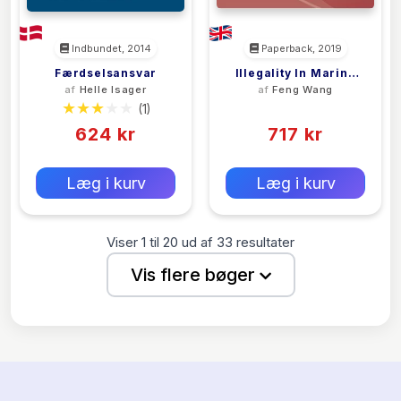
Indbundet, 2014
Paperback, 2019
Færdselsansvar
Illegality In Marine
af
Helle Isager
af
Feng Wang
Insurance Law
(1)
(0)
624 kr
717 kr
0 kr
0 kr
Forlags vejl. pris:
Forlags vejl. pris:
Læg i kurv
Læg i kurv
Viser
1
til
20
ud af
33
resultater
Vis flere bøger