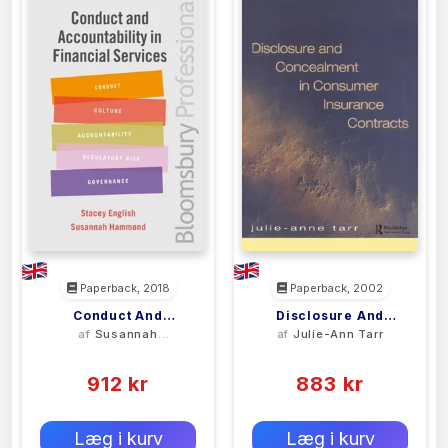
Paperback, 2018
Paperback, 2002
Conduct And
Disclosure And
af
Susannah
af
Julie-Ann Tarr
Accountability In
Concealment In
Hammond
(0)
(0)
Financial Services
Consumer Insurance
912 kr
Contracts
883 kr
0 kr
0 kr
Forlags vejl. pris:
Forlags vejl. pris:
Læg i kurv
Læg i kurv