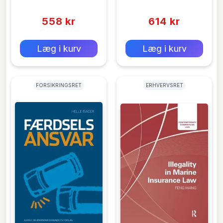
(0)
(0)
21st Century
558 kr
614 kr
0 kr
0 kr
Forlags vejl. pris:
Forlags vejl. pris:
Læg i kurv
Læg i kurv
FORSIKRINGSRET
ERHVERVSRET