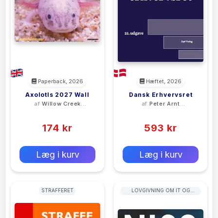
Paperback, 2026
Hæftet, 2026
Axolotls 2027 Wall
Dansk Erhvervsret
af
Willow Creek
af
Peter Arnt
Press
Nielsen
(0)
(0)
174 kr
593 kr
0 kr
0 kr
Forlags vejl. pris:
Forlags vejl. pris:
Læg i kurv
Læg i kurv
STRAFFERET
LOVGIVNING OM IT OG
KOMMUNIKATION