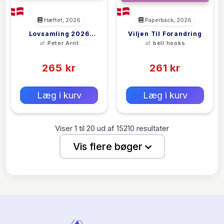
Hæftet, 2026
Paperback, 2026
Lovsamling 2026
Viljen Til Forandring
af
Peter Arnt
af
bell hooks
Erhvervsret
Nielsen
(0)
(0)
265 kr
261 kr
0 kr
0 kr
Forlags vejl. pris:
Forlags vejl. pris:
Læg i kurv
Læg i kurv
Viser
1
til
20
ud af
15210
resultater
Vis flere bøger