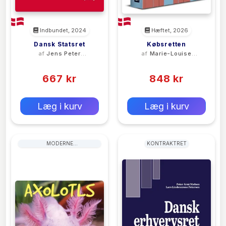
Indbundet, 2024
Hæftet, 2026
Dansk Statsret
Købsretten
af
Jens Peter
af
Marie-Louise
Christensen
Holle
(0)
(0)
667 kr
848 kr
0 kr
0 kr
Forlags vejl. pris:
Forlags vejl. pris:
Læg i kurv
Læg i kurv
MODERNE
KONTRAKTRET
SAMTIDSLITTERATUR