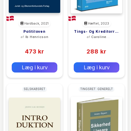
Hardback, 2021
Hæftet, 2023
Politiloven
Tings- Og Kreditorret
af
Ib Henricson
af
Caroline
- Kompendium
Overgaard
(0)
(0)
473 kr
288 kr
0 kr
0 kr
Forlags vejl. pris:
Forlags vejl. pris:
Læg i kurv
Læg i kurv
SELSKABSRET
TINGSRET: GENERELT