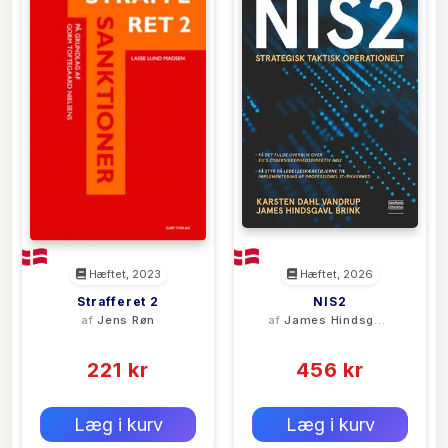
Hæftet, 2023
Hæftet, 2026
Strafferet 2
NIS2
af
Jens Røn
af
James Hindsgavl
Brink
(0)
(0)
221 kr
456 kr
0 kr
0 kr
Forlags vejl. pris:
Forlags vejl. pris:
Læg i kurv
Læg i kurv