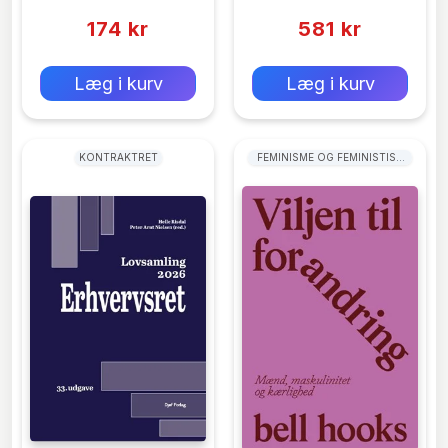
(0)
(0)
174 kr
581 kr
0 kr
0 kr
Forlags vejl. pris:
Forlags vejl. pris:
Læg i kurv
Læg i kurv
KONTRAKTRET
FEMINISME OG FEMINISTISK
TEORI