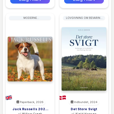
MODERNE
LOVGIVNING OM BEVARING
SAMTIDSLITTERATUR
AF NATUREN
Paperback, 2026
Indbundet, 2024
Jack Russells 2027
Det Store Svigt
af
Willow Creek
af
Kjeld Hansen