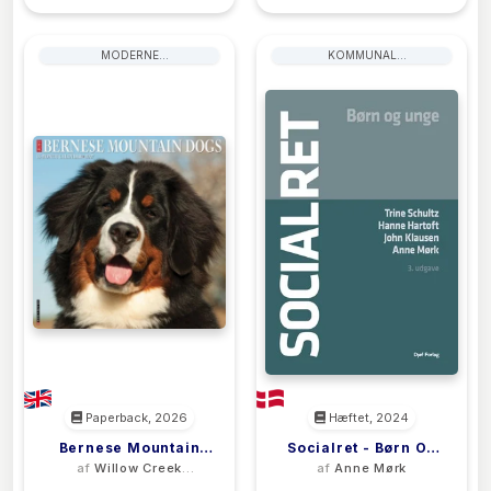
MODERNE
KOMMUNAL
SAMTIDSLITTERATUR
FORVALTNINGSRET
Paperback, 2026
Hæftet, 2024
Bernese Mountain
Socialret - Børn Og
af
Willow Creek
af
Anne Mørk
Dogs 2027 Wall
Unge
Press