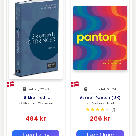
Hæftet, 2026
Indbundet, 2024
Sikkerhed I
Verner Panton (UK)
af
Nis Jul Clausen
af
Anders Juel
Fordringer
Michelsen
(0)
(1)
484 kr
266 kr
0 kr
0 kr
Forlags vejl. pris:
Forlags vejl. pris:
Læg i kurv
Læg i kurv