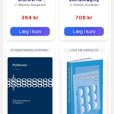
Strafferet For
Konfliktmægling
af
Malene Rysgaard
af
Vibeke Vindeløv
Politifolk
(0)
(0)
394 kr
708 kr
0 kr
0 kr
Forlags vejl. pris:
Forlags vejl. pris:
Læg i kurv
Læg i kurv
EFTERRETNINGSLOVGIVNING
LOVE OM SÆRSKILTE
OG POLITIRET,
JURISDIKTIONER OG
VÅBENLOVGIVNING
JURIDISKE OMRÅDER