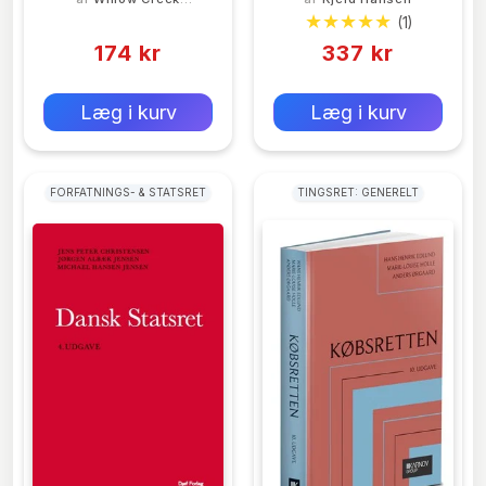
Wall
Press
(0)
(1)
174 kr
337 kr
0 kr
0 kr
Forlags vejl. pris:
Forlags vejl. pris:
Læg i kurv
Læg i kurv
FORFATNINGS- & STATSRET
TINGSRET: GENERELT