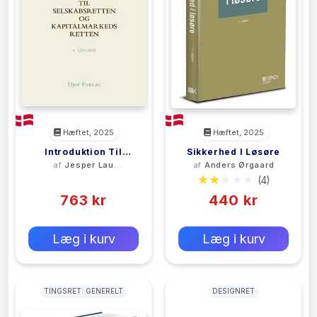
Hæftet, 2025
Hæftet, 2025
Introduktion Til
Sikkerhed I Løsøre
af
Jesper Lau
af
Anders Ørgaard
Selskabsretten Og
Hansen
(0)
(4)
Kapitalmarkedsretten
763 kr
440 kr
0 kr
0 kr
Forlags vejl. pris:
Forlags vejl. pris:
Læg i kurv
Læg i kurv
TINGSRET: GENERELT
DESIGNRET