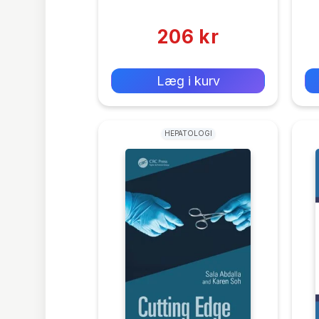
(0)
206 kr
0 kr
Forlags vejl. pris:
Læg i kurv
HEPATOLOGI