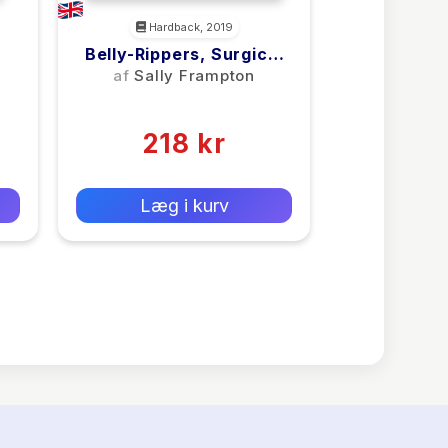
Hardback, 2019
Belly-Rippers, Surgical
Innovation And The
af
Sally Frampton
Ovariotomy
(0)
Controversy
218 kr
0 kr
Forlags vejl. pris:
Læg i kurv