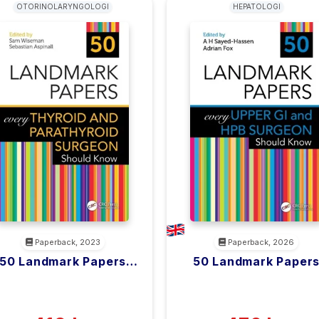
OTORINOLARYNGOLOGI
HEPATOLOGI
Paperback, 2023
Paperback, 2026
50 Landmark Papers
50 Landmark Paper
Every Thyroid And
Every Upper GI And H
<filler>
<filler>
Parathyroid Surgeon
Surgeon Should Kno
(0)
(0)
Should Know