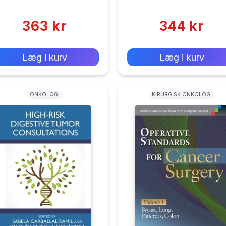
(0)
(0)
363 kr
344 kr
0 kr
0 kr
Forlags vejl. pris:
Forlags vejl. pris:
Læg i kurv
Læg i kurv
ONKOLOGI
KIRURGISK ONKOLOGI