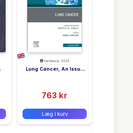
Hardback, 2025
Lung Cancer, An Issue
Of Surgical Oncology
<filler>
Clinics Of North
(0)
America
763 kr
0 kr
Forlags vejl. pris:
Læg i kurv