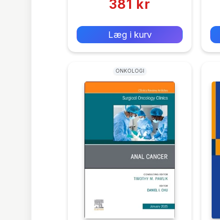
381 kr
0 kr
Forlags vejl. pris:
Læg i kurv
ONKOLOGI