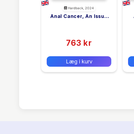
Hardback, 2024
Anal Cancer, An Issue
Of Surgical Oncology
I
<filler>
Clinics Of North
(0)
America
763 kr
0 kr
Forlags vejl. pris:
Læg i kurv