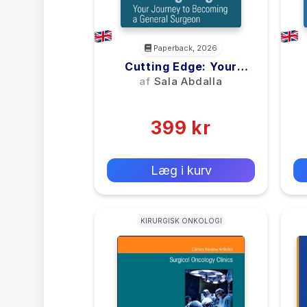
Paperback, 2026
Cutting Edge: Your
Journey To Becoming A
af
Sala Abdalla
General Surgeon
(0)
399 kr
0 kr
Forlags vejl. pris:
Læg i kurv
KIRURGISK ONKOLOGI