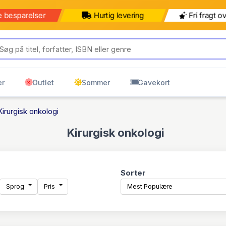
e besparelser
Hurtig levering
Fri fragt o
er
Outlet
Sommer
Gavekort
Kirurgisk onkologi
Kirurgisk onkologi
Sorter
Sprog
Pris
Mest Populære