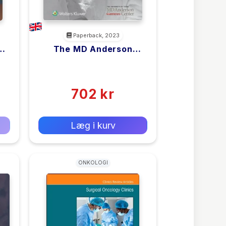
Paperback, 2023
s
The MD Anderson
Surgical Oncology
E
<filler>
Manual: Print + EBook
(0)
With Multimedia
702 kr
0 kr
Forlags vejl. pris:
Læg i kurv
ONKOLOGI