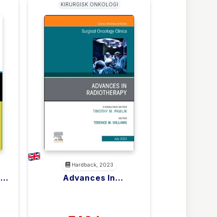
KIRURGISK ONKOLOGI
Hardback, 2023
s
Advances In
PB
Radiotherapy, An Issue
<filler>
w
Of Surgical Oncology
(0)
Clinics Of North