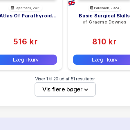
Paperback, 2021
Hardback, 2023
Atlas Of Parathyroid
Basic Surgical Skills
maging And Pathology
<filler>
af
Graeme Downes
(0)
(0)
516 kr
810 kr
0 kr
0 kr
Forlags vejl. pris:
Forlags vejl. pris:
Læg i kurv
Læg i kurv
Viser
1
til
20
ud af
51
resultater
Vis flere bøger