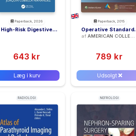
Paperback, 2026
Paperback, 2015
High-Risk Digestive
Operative Standard
Tumor Consultations
For Cancer Surgery
<filler>
af
AMERICAN COLLEG
OF SURGEONS
(0)
(0)
CANCER RESEARCH
643 kr
789 kr
PROGRAM
0 kr
0 kr
Forlags vejl. pris:
Forlags vejl. pris:
Læg i kurv
Udsolgt
RADIOLOGI
NEFROLOGI