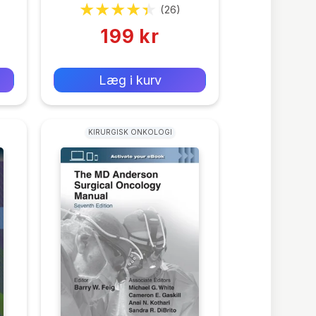
(26)
199 kr
0 kr
Forlags vejl. pris:
Læg i kurv
KIRURGISK ONKOLOGI