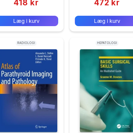
418 kr
472 kr
0 kr
0 kr
Forlags vejl. pris:
Forlags vejl. pris:
Læg i kurv
Læg i kurv
RADIOLOGI
HEPATOLOGI