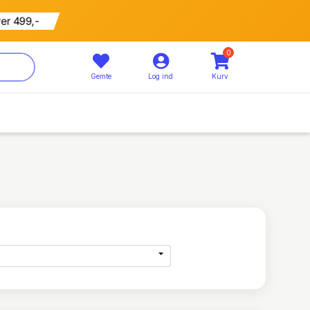
ver 499,-
0
Gemte
Log ind
Kurv