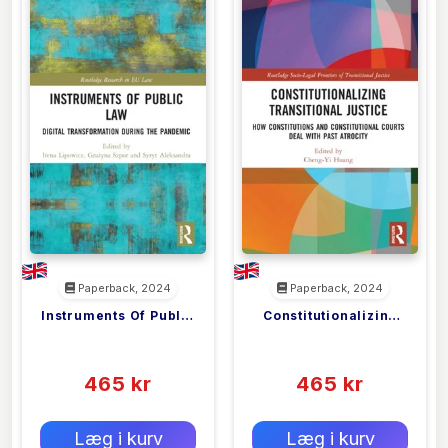
Paperback, 2024
Paperback, 2024
Instruments Of Public
Constitutionalizing
<filler>
<filler>
Law
Transitional Justice
(0)
(0)
465 kr
465 kr
0 kr
0 kr
Forlags vejl. pris:
Forlags vejl. pris:
Læg i kurv
Læg i kurv