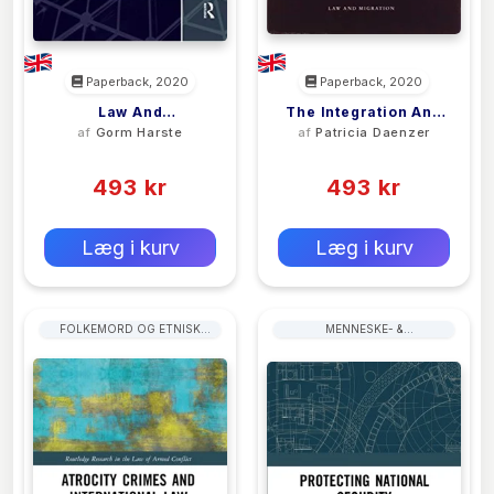
Paperback, 2020
Paperback, 2020
Law And
The Integration And
af
Gorm Harste
af
Patricia Daenzer
Intersystemic
Protection Of
(0)
(0)
Communication
Immigrants
493 kr
493 kr
0 kr
0 kr
Forlags vejl. pris:
Forlags vejl. pris:
Læg i kurv
Læg i kurv
FOLKEMORD OG ETNISK
MENNESKE- &
UDRENSNING
BORGERRETTIGHEDER