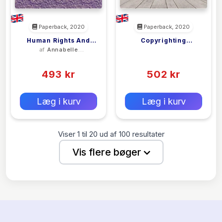
Paperback, 2020
Paperback, 2020
Human Rights And
Copyrighting
af
Annabelle
<filler>
The Body
Creativity
Mooney
(0)
(0)
493 kr
502 kr
0 kr
0 kr
Forlags vejl. pris:
Forlags vejl. pris:
Læg i kurv
Læg i kurv
Viser
1
til
20
ud af
100
resultater
Vis flere bøger