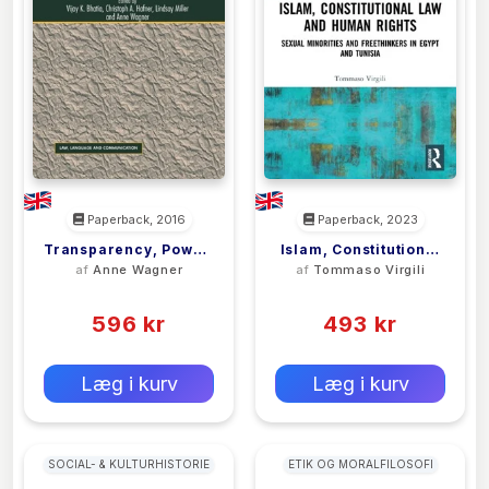
Paperback, 2016
Paperback, 2023
Transparency, Power,
Islam, Constitutional
af
Anne Wagner
af
Tommaso Virgili
And Control
Law And Human
(0)
(0)
Rights
596 kr
493 kr
0 kr
0 kr
Forlags vejl. pris:
Forlags vejl. pris:
Læg i kurv
Læg i kurv
SOCIAL- & KULTURHISTORIE
ETIK OG MORALFILOSOFI