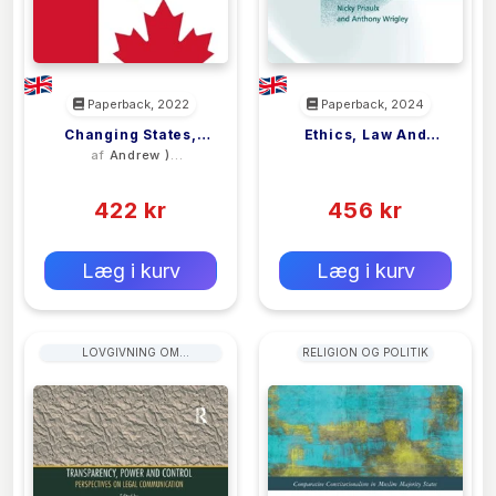
Paperback, 2022
Paperback, 2024
Changing States,
Ethics, Law And
af
Andrew )
<filler>
Changing Nations
Society
McDonald
(0)
(0)
422 kr
456 kr
0 kr
0 kr
Forlags vejl. pris:
Forlags vejl. pris:
Læg i kurv
Læg i kurv
LOVGIVNING OM
RELIGION OG POLITIK
ANSKAFFELSER