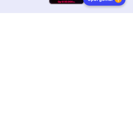
HURTIG LEVERING
DANSKEJET
FØLG OS
Tilmeld dig nyhedsbrevet
Få boginspiration, trends og gode tilbud direkte i din
indebakke.