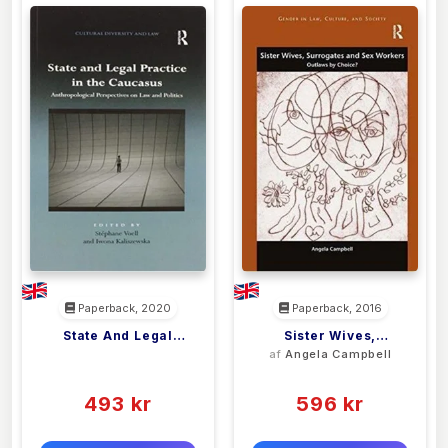
Paperback, 2020
Paperback, 2016
State And Legal
Sister Wives,
<filler>
af
Angela Campbell
Practice In The
Surrogates And Sex
(0)
(0)
Caucasus
Workers
493 kr
596 kr
0 kr
0 kr
Forlags vejl. pris:
Forlags vejl. pris: