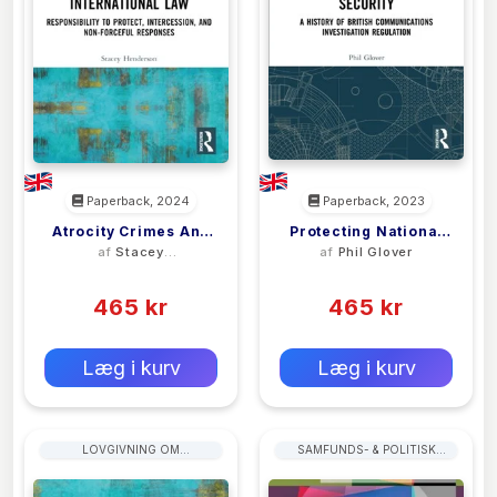
Paperback, 2024
Paperback, 2023
Atrocity Crimes And
Protecting National
af
Stacey
af
Phil Glover
International Law
Security
Henderson
(0)
(0)
465 kr
465 kr
0 kr
0 kr
Forlags vejl. pris:
Forlags vejl. pris:
Læg i kurv
Læg i kurv
LOVGIVNING OM
SAMFUNDS- & POLITISK
ANSKAFFELSER
FILOSOFI