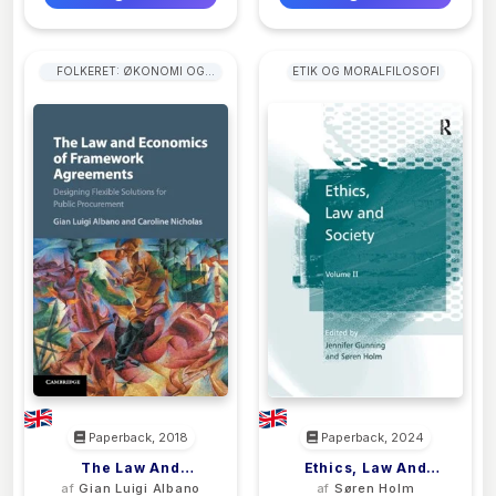
FOLKERET: ØKONOMI OG
ETIK OG MORALFILOSOFI
HANDEL
Paperback, 2018
Paperback, 2024
The Law And
Ethics, Law And
af
Gian Luigi Albano
af
Søren Holm
Economics Of
Society