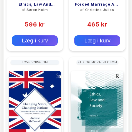
Ethics, Law And
Forced Marriage And
af
Søren Holm
af
Christina Julios
Society
Honour Killings In
(0)
(0)
Britain
596 kr
465 kr
0 kr
0 kr
Forlags vejl. pris:
Forlags vejl. pris:
Læg i kurv
Læg i kurv
LOVGIVNING OM
ETIK OG MORALFILOSOFI
ANSKAFFELSER