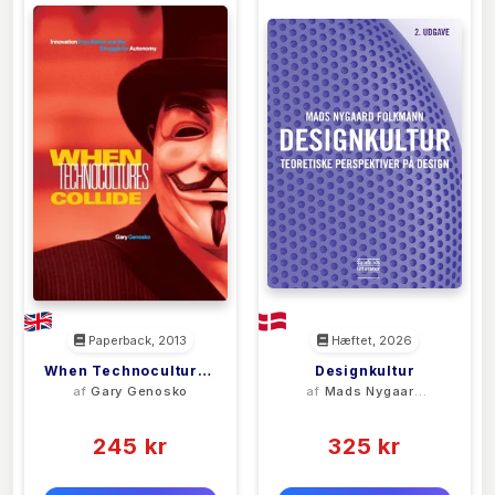
Paperback, 2013
Hæftet, 2026
When Technocultures
Designkultur
af
Gary Genosko
af
Mads Nygaard
Collide
Folkmann
(0)
(0)
245 kr
325 kr
0 kr
0 kr
Forlags vejl. pris:
Forlags vejl. pris: