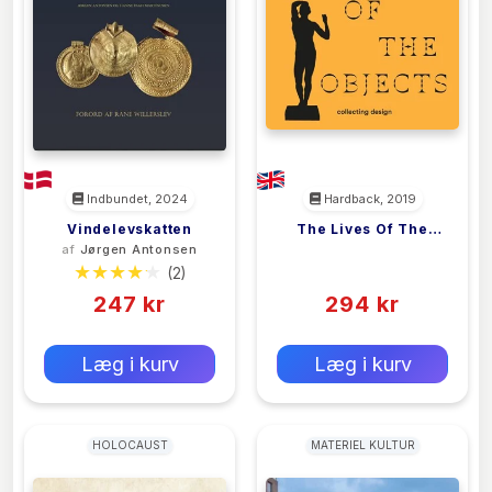
Indbundet, 2024
Hardback, 2019
Vindelevskatten
The Lives Of The
af
Jørgen Antonsen
<filler>
Objects
(2)
(0)
247 kr
294 kr
0 kr
0 kr
Forlags vejl. pris:
Forlags vejl. pris:
Læg i kurv
Læg i kurv
HOLOCAUST
MATERIEL KULTUR