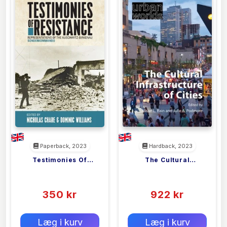
Paperback, 2023
Hardback, 2023
Testimonies Of
The Cultural
<filler>
<filler>
Resistance
Infrastructure Of
(0)
(0)
Cities
350 kr
922 kr
0 kr
0 kr
Forlags vejl. pris:
Forlags vejl. pris:
Læg i kurv
Læg i kurv