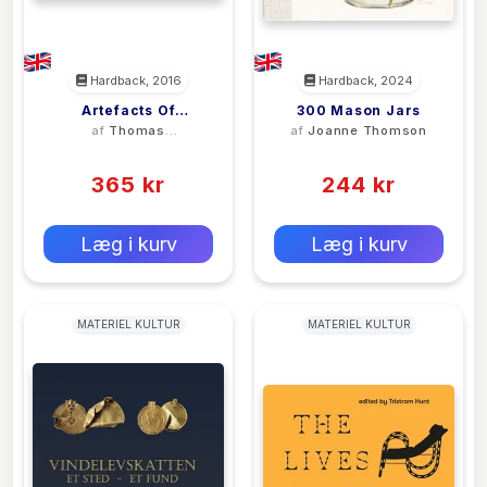
Hardback, 2016
Hardback, 2024
Artefacts Of
300 Mason Jars
af
Thomas
af
Joanne Thomson
Encounter: Cook's
Nicholas
(0)
(0)
Voyages, Colonial
Collecting And
365 kr
244 kr
Museum Histories
0 kr
0 kr
Forlags vejl. pris:
Forlags vejl. pris:
Læg i kurv
Læg i kurv
MATERIEL KULTUR
MATERIEL KULTUR