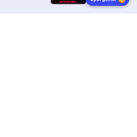
HURTIG LEVERING
DANSKEJET
FØLG OS
Tilmeld dig nyhedsbrevet
Få boginspiration, trends og gode tilbud direkte i din
indebakke.