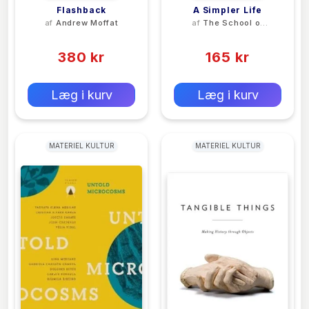
Flashback
A Simpler Life
af
Andrew Moffat
af
The School of
Life
(0)
(0)
380 kr
165 kr
0 kr
0 kr
Forlags vejl. pris:
Forlags vejl. pris:
Læg i kurv
Læg i kurv
MATERIEL KULTUR
MATERIEL KULTUR