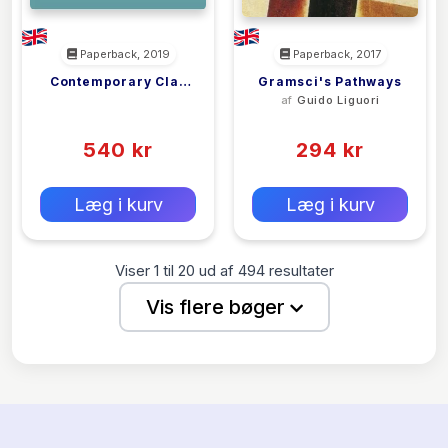
Paperback, 2019
Paperback, 2017
Contemporary Clay
Gramsci's Pathways
<filler>
af
Guido Liguori
And Museum Culture
(0)
(0)
540 kr
294 kr
0 kr
0 kr
Forlags vejl. pris:
Forlags vejl. pris:
Læg i kurv
Læg i kurv
Viser
1
til
20
ud af
494
resultater
Vis flere bøger