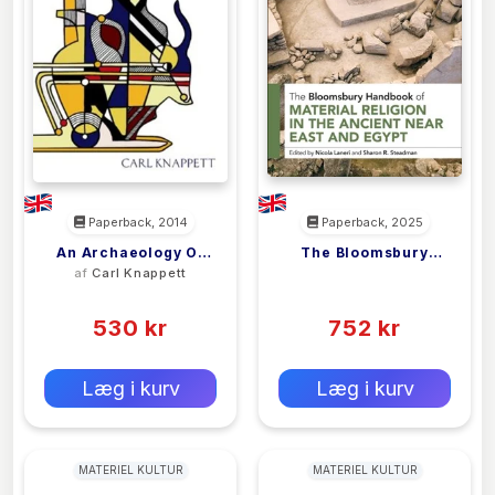
Paperback, 2014
Paperback, 2025
An Archaeology Of
The Bloomsbury
af
Carl Knappett
<filler>
Interaction
Handbook Of Material
(0)
(0)
Religion In The
530 kr
Ancient Near East
752 kr
And Egypt
0 kr
0 kr
Forlags vejl. pris:
Forlags vejl. pris:
Læg i kurv
Læg i kurv
MATERIEL KULTUR
MATERIEL KULTUR