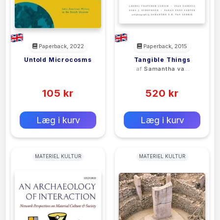
Paperback, 2022
Paperback, 2015
Untold Microcosms
Tangible Things
<filler>
af
Samantha van
Gerbig
(0)
(0)
105 kr
520 kr
0 kr
0 kr
Forlags vejl. pris:
Forlags vejl. pris:
Læg i kurv
Læg i kurv
MATERIEL KULTUR
MATERIEL KULTUR