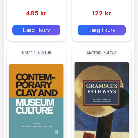
Barraclough
(0)
(0)
485 kr
122 kr
0 kr
0 kr
Forlags vejl. pris:
Forlags vejl. pris:
Læg i kurv
Læg i kurv
MATERIEL KULTUR
MATERIEL KULTUR