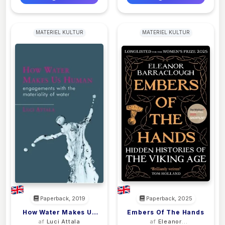
MATERIEL KULTUR
MATERIEL KULTUR
Paperback, 2019
Paperback, 2025
How Water Makes Us
Embers Of The Hands
af
Luci Attala
af
Eleanor
Human