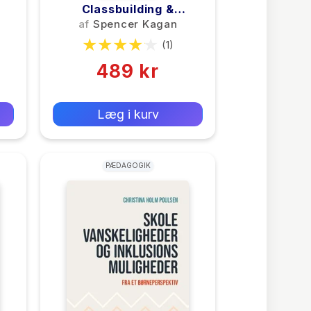
Classbuilding &
Teambuilding Med
af
Spencer Kagan
Cooperative Learning
(1)
Strukturer
489 kr
0 kr
Forlags vejl. pris:
Læg i kurv
PÆDAGOGIK