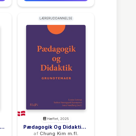
LÆRERUDDANNELSE
Hæftet, 2025
 I
Pædagogik Og Didaktik -
Grundtemaer
af
Chung Kim m.fl.