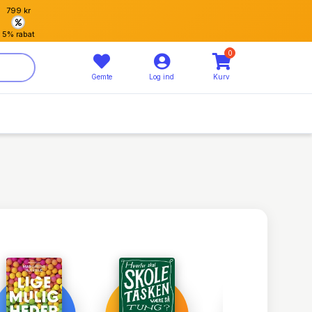
799 kr
5% rabat
0
Gemte
Log ind
Kurv