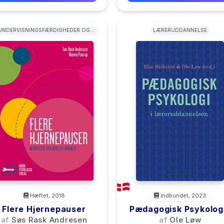
UNDERVISNINGSFÆRDIGHEDER OG
LÆRERUDDANNELSE
METODER
Hæftet, 2018
Indbundet, 2023
Flere Hjernepauser
Pædagogisk Psykologi
Læreruddannelsen
af
Søs Rask Andresen
af
Ole Løw