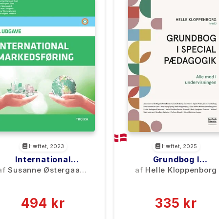
Hæftet, 2023
Hæftet, 2025
International
Grundbog I
Markedsføring, 7.
Specialpædagogik
af
Susanne Østergaard
af
Helle Kloppenborg
Udgave, Lærebog
Olsen Mette Risgaard
(0)
(0)
Olsen Ivan
494 kr
335 kr
Hassinggaard Mia
Post-Lundgaard Bjarne
0 kr
0 kr
Forlags vejl. pris:
Forlags vejl. pris: