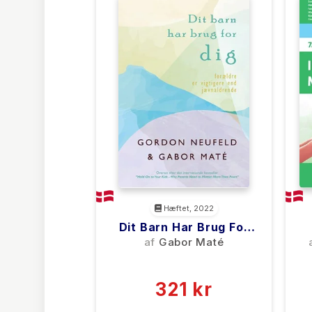
Hæftet, 2022
Dit Barn Har Brug For
DIG
af
Gabor Maté
(0)
321 kr
0 kr
Forlags vejl. pris: