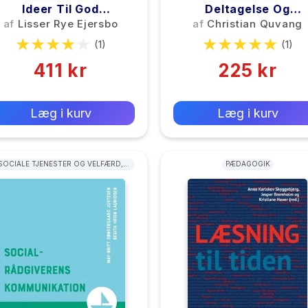
Ideer Til God
Deltagelse Og
atematikundervisning
Forskellighed
af
Lisser Rye Ejersbo
af
Christian Quvang
(1)
(1)
411 kr
225 kr
0 kr
0 kr
Forlags vejl. pris:
Forlags vejl. pris:
Læg i kurv
Læg i kurv
SOCIALE TJENESTER OG VELFÆRD,
PÆDAGOGIK
KRIMINOLOGI