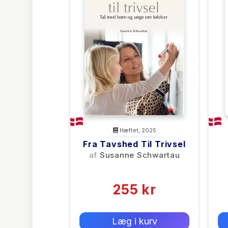
Hæftet, 2025
Fra Tavshed Til Trivsel
af
Susanne Schwartau
(0)
255 kr
0 kr
Forlags vejl. pris:
Læg i kurv