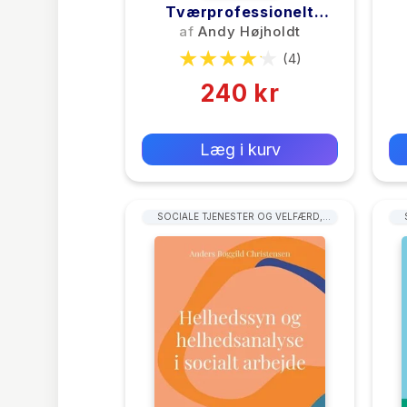
Tværprofessionelt
Samarbejde
M
af
Andy Højholdt
(4)
240 kr
0 kr
Forlags vejl. pris:
Læg i kurv
SOCIALE TJENESTER OG VELFÆRD,
KRIMINOLOGI