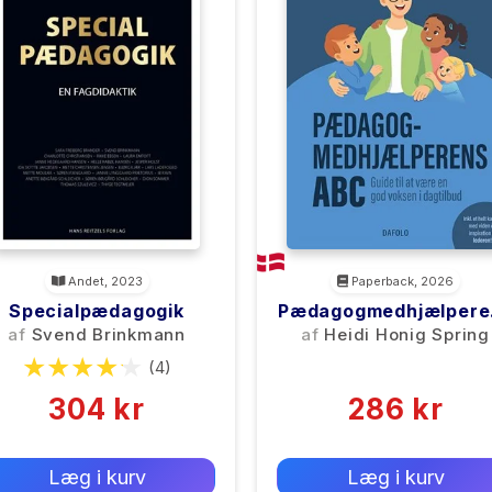
Andet, 2023
Paperback, 2026
Specialpædagogik
Pædagogmedhjælpere
ABC
af
Svend Brinkmann
af
Heidi Honig Spring
(4)
(0)
304 kr
286 kr
0 kr
0 kr
Forlags vejl. pris:
Forlags vejl. pris:
Læg i kurv
Læg i kurv