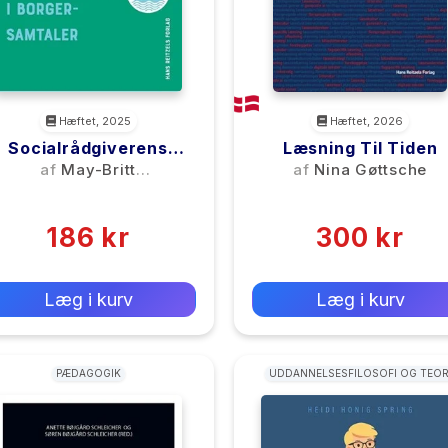
Hæftet, 2025
Hæftet, 2026
Socialrådgiverens
Læsning Til Tiden
Kommunikation I
af
May-Britt
af
Nina Gøttsche
Borgersamtaler
Søndergaard Justesen
(0)
(0)
186 kr
300 kr
0 kr
0 kr
Forlags vejl. pris:
Forlags vejl. pris:
Læg i kurv
Læg i kurv
PÆDAGOGIK
UDDANNELSESFILOSOFI OG TEOR