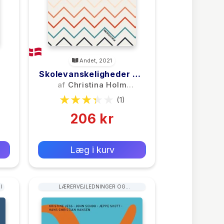
Andet, 2021
Skolevanskeligheder Og
Inklusionsmuligheder
af
Christina Holm
Poulsen
(1)
206 kr
0 kr
Forlags vejl. pris:
Læg i kurv
I
LÆRERVEJLEDNINGER OG
UNDERVISNINGSMATERIALE