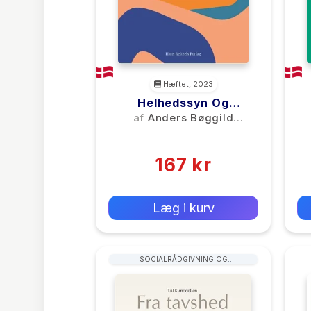
Hæftet, 2023
Helhedssyn Og
Helhedsanalyse I Socialt
af
Anders Bøggild
Arbejde
Christensen
(0)
167 kr
0 kr
Forlags vejl. pris:
Læg i kurv
SOCIALRÅDGIVNING OG
RÅDGIVNINGSTJENESTER