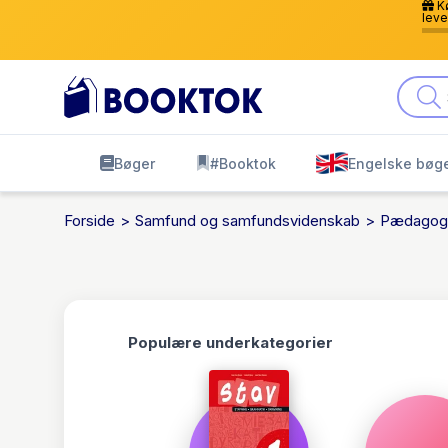
Kø
leve
Bøger
#Booktok
Engelske bøg
Forside
Samfund og samfundsvidenskab
Pædagog
Populære underkategorier