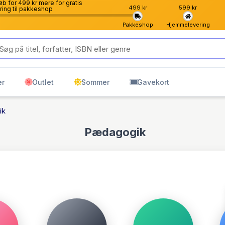
b for 499 kr mere for gratis
499 kr
599 kr
ring til pakkeshop
Pakkeshop
Hjemmelevering
er
Outlet
Sommer
Gavekort
ik
Pædagogik