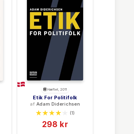
Hæftet, 2011
Etik For Politifolk
af
Adam Diderichsen
(1)
298 kr
0 kr
Forlags vejl. pris: