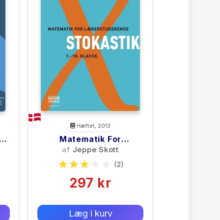
Hæftet, 2013
ns
Matematik For
Lærerstuderende -
af
Jeppe Skott
Stokastik
(2)
297 kr
0 kr
Forlags vejl. pris:
Læg i kurv