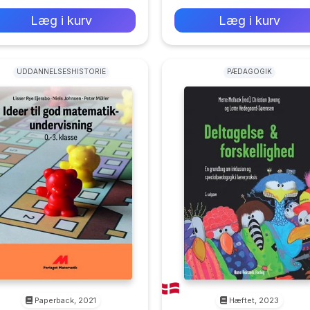
Warming Jensen Finn
Læg i kurv
Læg i kurv
Rolighed Andersen
UDDANNELSESHISTORIE
PÆDAGOGIK
Paperback, 2021
Hæftet, 2023