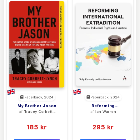
Paperback, 2024
Paperback, 2024
My Brother Jason
Reforming
af
Tracey Corbett-
af
Ian Warren
International
Lynch
(0)
(0)
Extradition
185 kr
295 kr
0 kr
0 kr
Forlags vejl. pris:
Forlags vejl. pris: