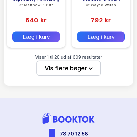
af
Matthew P. Hitt
af
Wayne Welsh
(0)
(0)
640 kr
792 kr
0 kr
0 kr
Forlags vejl. pris:
Forlags vejl. pris:
Læg i kurv
Læg i kurv
Viser
1
til
20
ud af
609
resultater
Vis flere bøger
78 70 12 58