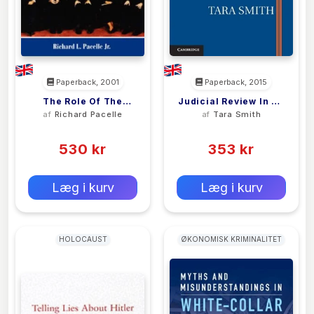
Paperback, 2001
Paperback, 2015
The Role Of The
Judicial Review In An
af
Richard Pacelle
af
Tara Smith
Supreme Court In
Objective Legal
(0)
(0)
American Politics
System
530 kr
353 kr
0 kr
0 kr
Forlags vejl. pris:
Forlags vejl. pris:
Læg i kurv
Læg i kurv
HOLOCAUST
ØKONOMISK KRIMINALITET