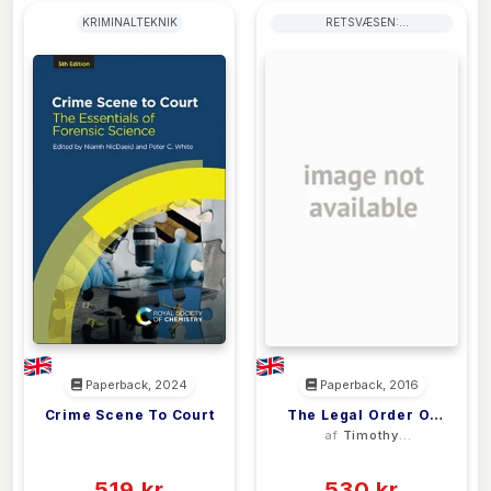
KRIMINALTEKNIK
RETSVÆSEN:
RETSINSTANSER OG
RETSPLEJE
Paperback, 2024
Paperback, 2016
Crime Scene To Court
The Legal Order Of
<filler>
af
Timothy
The European Union
Moorhead
(0)
(0)
519 kr
530 kr