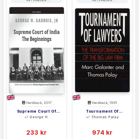
RETSINSTANSER OG
RETSINSTANSER OG
RETSPLEJE
RETSPLEJE
Hardback, 2017
Hardback, 1991
Supreme Court Of
Tournament Of
af
George H.
af
Thomas Palay
India
Lawyers
Gadbois
(0)
(0)
233 kr
974 kr