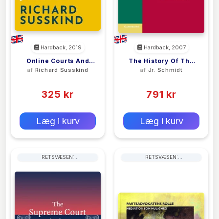
Hardback, 2019
Hardback, 2007
Online Courts And
The History Of The
af
Richard Susskind
af
Jr. Schmidt
The Future Of Justice
Supreme Court Of
(0)
(0)
The United States
325 kr
791 kr
0 kr
0 kr
Forlags vejl. pris:
Forlags vejl. pris:
Læg i kurv
Læg i kurv
RETSVÆSEN:
RETSVÆSEN:
RETSINSTANSER OG
RETSINSTANSER OG
RETSPLEJE
RETSPLEJE