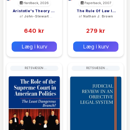
Hardback, 2026
Paperback, 2007
Aristotle's Theory Of
The Rule Of Law In
af
John-Stewart
af
Nathan J. Brown
Justice In Exchange
The Arab World
Gordon
(0)
(0)
640 kr
279 kr
0 kr
0 kr
Forlags vejl. pris:
Forlags vejl. pris:
Læg i kurv
Læg i kurv
RETSVÆSEN:
RETSVÆSEN:
RETSINSTANSER OG
RETSINSTANSER OG
RETSPLEJE
RETSPLEJE