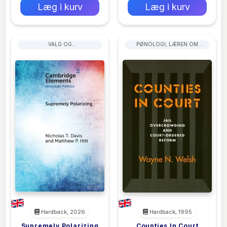
Læg i kurv
Læg i kurv
VALG OG
PØNOLOGI, LÆREN OM
FOLKEAFSTEMNINGER
STRAF OG STRAFFERETLIGE
SANKTIONER
Hardback, 2026
Hardback, 1995
Supremely Polarizing
Counties In Court