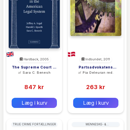
Hardback, 2005
Indbundet, 2011
The Supreme Court In
Partsadvokatens
af
Sara C. Benesh
af
Pia Deleuran red.
The American Legal
Rolle
(0)
(0)
System
847 kr
263 kr
0 kr
0 kr
Forlags vejl. pris:
Forlags vejl. pris:
Læg i kurv
Læg i kurv
TRUE CRIME FORTÆLLINGER
MENNESKE- &
BORGERRETTIGHEDER