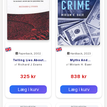
Paperback, 2002
Hardback, 2023
Telling Lies About
Myths And
af
Richard J Evans
af
Miriam H. Baer
Hitler
Misunderstandings In
(0)
(0)
White-Collar Crime
325 kr
838 kr
0 kr
0 kr
Forlags vejl. pris:
Forlags vejl. pris:
Læg i kurv
Læg i kurv
RETSVÆSEN:
RETSVÆSEN: