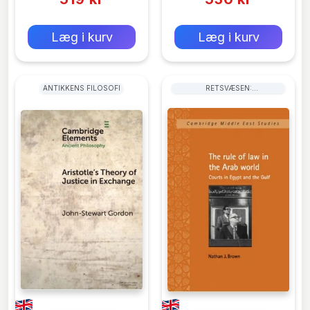
0 kr
0 kr
Forlags vejl. pris:
Forlags vejl. pris:
Læg i kurv
Læg i kurv
ANTIKKENS FILOSOFI
RETSVÆSEN:
RETSINSTANSER OG
RETSPLEJE