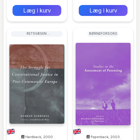
0 kr
0 kr
Forlags vejl. pris:
Forlags vejl. pris:
Læg i kurv
Læg i kurv
RETSVÆSEN:
BØRNEFORSORG
RETSINSTANSER OG
RETSPLEJE
Hardback, 2000
Paperback, 2003