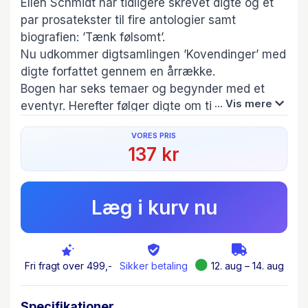
Ellen Schmidt har tidligere skrevet digte og et
par prosatekster til fire antologier samt
biografien: ’Tænk følsomt’.
Nu udkommer digtsamlingen ’Kovendinger’ med
digte forfattet gennem en årrække.
Bogen har seks temaer og begynder med et
... Vis mere
eventyr. Herefter følger digte om tidens gang,
hverdage med glæder og frustrationer, livets
VORES PRIS
balancer og ubalancer i stort og småt, fryd over
137 kr
naturen, men også smerten, når vi gør den
fortræd, samt digte om sorg og kærlighed, men
også håb.
Læg i kurv nu
Bogen kommer vidt omkring med sine både
korte og lidt længere digte, og forfatteren
håber, at de vil bringe nye tanker og
refleksioner frem hos læseren, følelser med smil
Fri fragt over 499,-
Sikker betaling
12. aug – 14. aug
på læben og måske tårer i øjenkrogen.
Bogen er illustreret af Jens Anton Svenstrup
Specifikationer