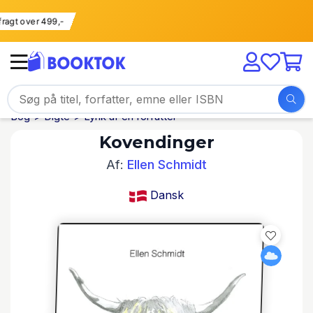
i fragt over 499,-
Bog
Digte
Lyrik af en forfatter
Kovendinger
Af:
Ellen Schmidt
Dansk