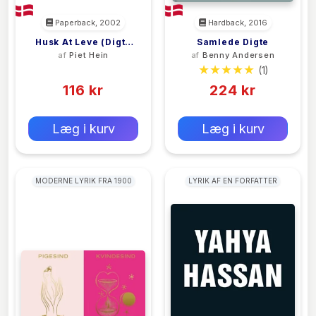
Paperback, 2002
Hardback, 2016
Husk At Leve (Digte
Samlede Digte
af
Piet Hein
af
Benny Andersen
Og Gruk - 122 Stk.)
(0)
(1)
116 kr
224 kr
0 kr
0 kr
Forlags vejl. pris:
Forlags vejl. pris:
Læg i kurv
Læg i kurv
MODERNE LYRIK FRA 1900
LYRIK AF EN FORFATTER