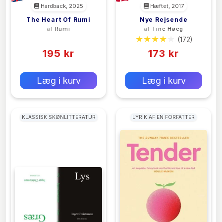
Hardback, 2025
Hæftet, 2017
The Heart Of Rumi
Nye Rejsende
af
Rumi
af
Tine Høeg
(0)
(172)
195 kr
173 kr
0 kr
0 kr
Forlags vejl. pris:
Forlags vejl. pris:
Læg i kurv
Læg i kurv
KLASSISK SKØNLITTERATUR
LYRIK AF EN FORFATTER