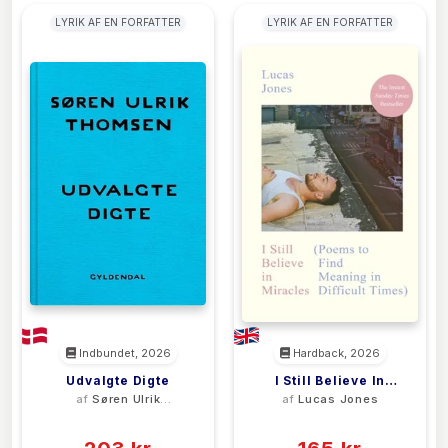
LYRIK AF EN FORFATTER
LYRIK AF EN FORFATTER
Indbundet, 2026
Hardback, 2026
Udvalgte Digte
I Still Believe In
af
Søren Ulrik
af
Lucas Jones
Miracles
Thomsen
(0)
(0)