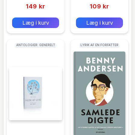
149 kr
109 kr
0 kr
0 kr
Forlags vejl. pris:
Forlags vejl. pris:
Læg i kurv
Læg i kurv
ANTOLOGIER: GENERELT
LYRIK AF EN FORFATTER