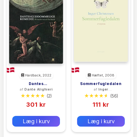
Hardback, 2022
Hæftet, 2008
Dantes
Sommerfugledalen
af
Dante Alighieri
af
Inger
Guddommelige
Christensen
(2)
(56)
Komedie
301 kr
111 kr
0 kr
0 kr
Forlags vejl. pris:
Forlags vejl. pris:
Læg i kurv
Læg i kurv