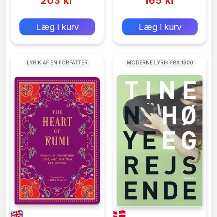
203 kr
165 kr
0 kr
0 kr
Forlags vejl. pris:
Forlags vejl. pris:
Læg i kurv
Læg i kurv
LYRIK AF EN FORFATTER
MODERNE LYRIK FRA 1900