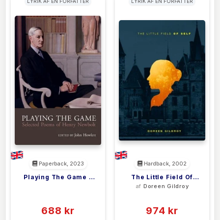
LYRIK AF EN FORFATTER
LYRIK AF EN FORFATTER
Paperback, 2023
Hardback, 2002
Playing The Game –
The Little Field Of
<filler>
af
Doreen Gildroy
Selected Poems Of
Self
(0)
(0)
Henry Newbolt
688 kr
974 kr