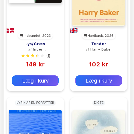
Indbundet, 2023
Hardback, 2026
Lys/Græs
Tender
af
Inger
af
Harry Baker
Christensen
(1)
(0)
149 kr
102 kr
0 kr
0 kr
Forlags vejl. pris:
Forlags vejl. pris:
Læg i kurv
Læg i kurv
LYRIK AF EN FORFATTER
DIGTE