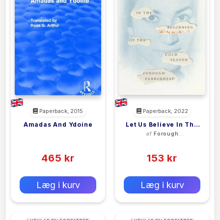
Paperback, 2015
Paperback, 2022
Amadas And Ydoine
Let Us Believe In The
<filler>
af
Forough
Beginning Of The
Farrokhzad
(0)
(0)
Cold Season
465 kr
153 kr
0 kr
0 kr
Forlags vejl. pris:
Forlags vejl. pris:
Læg i kurv
Læg i kurv