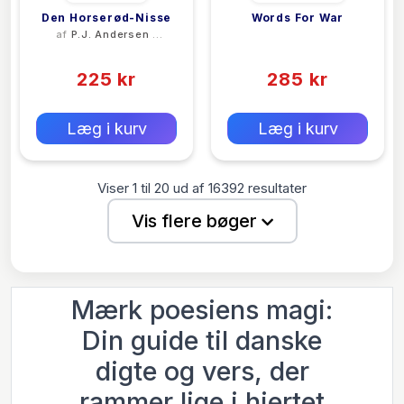
Den Horserød-Nisse
Words For War
af
P.J. Andersen /
<filler>
Stig Skyhøj
(0)
(0)
225 kr
285 kr
0 kr
0 kr
Forlags vejl. pris:
Forlags vejl. pris:
Læg i kurv
Læg i kurv
Viser
1
til
20
ud af
16392
resultater
Vis flere bøger
Mærk poesiens magi:
Din guide til danske
digte og vers, der
rammer lige i hjertet