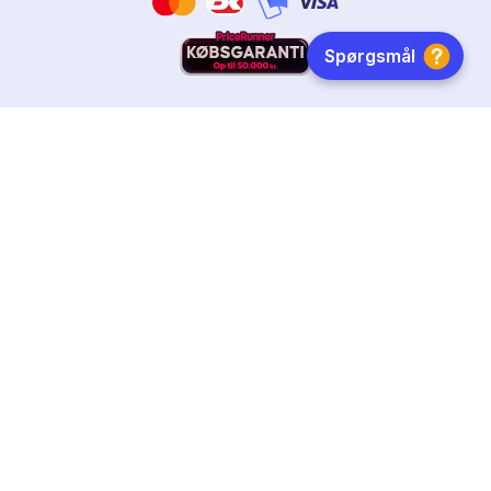
HURTIG LEVERING
DANSKEJET
FØLG OS
Tilmeld dig nyhedsbrevet
Få boginspiration, trends og gode tilbud direkte i din
indebakke.