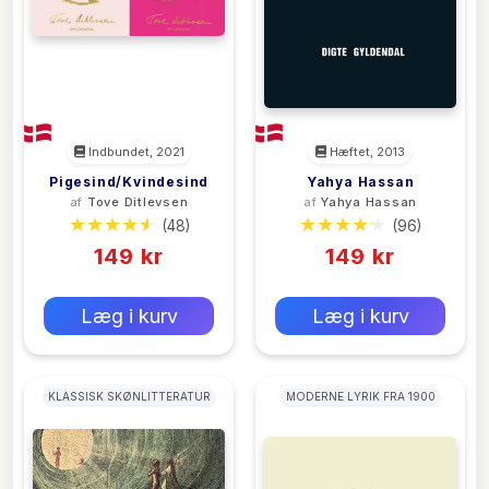
Indbundet, 2021
Hæftet, 2013
Pigesind/Kvindesind
Yahya Hassan
af
Tove Ditlevsen
af
Yahya Hassan
(48)
(96)
149 kr
149 kr
0 kr
0 kr
Forlags vejl. pris:
Forlags vejl. pris:
Læg i kurv
Læg i kurv
KLASSISK SKØNLITTERATUR
MODERNE LYRIK FRA 1900