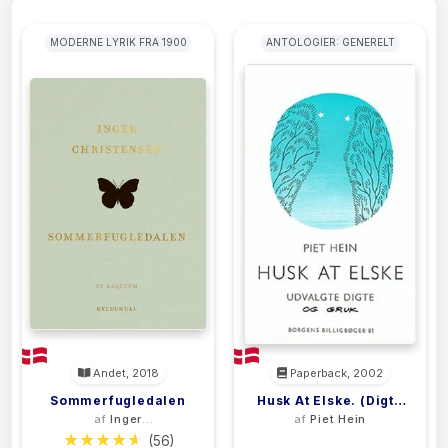
MODERNE LYRIK FRA 1900
ANTOLOGIER: GENERELT
Andet, 2018
Paperback, 2002
Sommerfugledalen
Husk At Elske. (Digte
af
Inger
af
Piet Hein
Og Gruk - 83 Stk.)
Christensen
(56)
(0)