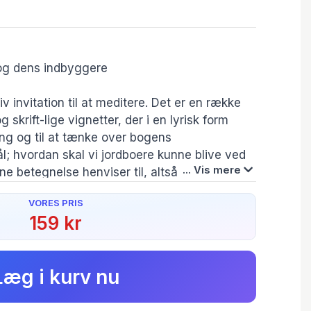
 og dens indbyggere
v invitation til at meditere. Det er en række
g skrift-lige vignetter, der i en lyrisk form
ing og til at tænke over bogens
 hvordan skal vi jordboere kunne blive ved
... Vis mere
e betegnelse henviser til, altså bebo jorden?
as Holst kommer med meget få svar, men
VORES PRIS
 til at sætte sig ved siden af ham og undre
159 kr
 er Vi jordboere et litterært forsøg på at
Forfatter(e):
ehedens største problemer – klimaet, ufred
Jonas Holst
f de mindste men ikke mindre værdifulde
Læg i kurv nu
ig de små tanker og de eftertænksomme