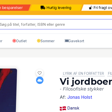
b for 499 kr mere for gratis
499 kr
599 kr
ring til pakkeshop
Pakkeshop
Hjemmelevering
er
Outlet
Sommer
Gavekort
GENRE:
LYRIK AF EN FORFATTER
FI
Vi jordboe
- Filosofiske stykker
Af:
Jonas Holst
Dansk