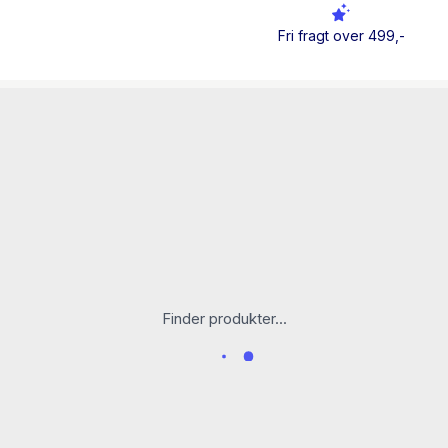
Hvem er vi jordboere?
Fri fragt over 499,-
Ved vi hvad det vil sige a
så?
Finder produkter...