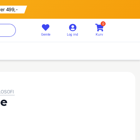
799 kr
5% rabat
0
Gemte
Log ind
Kurv
LOSOFI
re