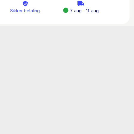
Sikker betaling
7. aug – 11. aug
t bebo jorden? Hvis vi ikke ved det, hvem gør