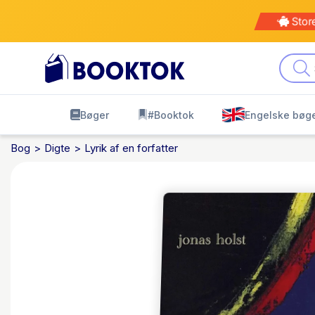
Kø
leve
Bøger
#Booktok
Engelske bøg
Bog
Digte
Lyrik af en forfatter