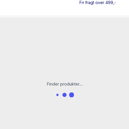
Fri fragt over 499,-
Anders Lundt Hansen er h
Universitet, forfatter og 
Rigtig flot og velskrevet f
verdenskrig. Bogen er un
illustrationer, der leder 
krigens tid. Teksten er skr
overskueligt op.
Lektørudtalelsen
Finder produkter...