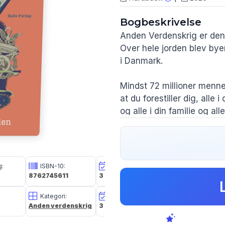
Bogbeskrivelse
Anden Verdenskrig er den 
Over hele jorden blev by
i Danmark.
Mindst 72 millioner mennes
at du forestiller dig, alle 
og alle i din familie og all
– tolv gange hver!
Hvordan kunne det ske? H
krig?
g:
ISBN-10:
Udg. Dato:
Størrelse i cm:
8762745611
3 feb 2026
28,3 x 22,3 x 2,1
Det får du at vide i dette
Kategori:
Oplagsdato:
Vægt:
om krigen, hvordan den b
Anden verdenskrig
3 feb 2026
958g
sluttede. Og hvad verdens