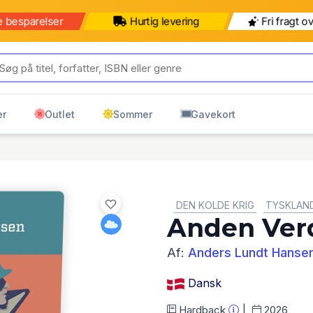
e besparelser
Hurtig levering
Fri fragt o
er
Outlet
Sommer
Gavekort
GENRE:
DEN KOLDE KRIG
TYSKLAND
Anden Ver
Af:
Anders Lundt Hanse
Dansk
Hardback
2026