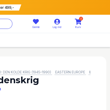
ver 499,-
0
Gemte
Log ind
Kurv
: DEN KOLDE KRIG (1945–1990)
EASTERN EUROPE
ILLUSTRATI
denskrig
n