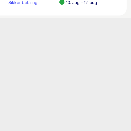
Sikker betaling
10. aug – 12. aug
istoriker og ekstern lektor ved Københavns
foredragsholder for børn og voksne.
agbog, der giver et godt indblik i 2.
derholdende, lærerig og fyldt med superlækre
tankerne hen på gamle plakater og reklamer fra
evet i et letforståeligt sprog og er sat