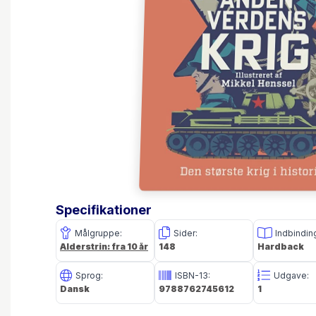
Specifikationer
Målgruppe:
Sider:
Indbindin
Alderstrin: fra 10 år
148
Hardback
Sprog:
ISBN-13:
Udgave:
Dansk
9788762745612
1