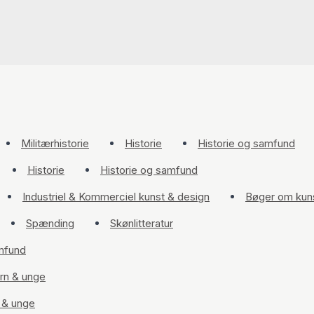
Militærhistorie
Historie
Historie og samfund
Historie
Historie og samfund
Industriel & Kommerciel kunst & design
Bøger om kuns
Spænding
Skønlitteratur
amfund
ørn & unge
n & unge