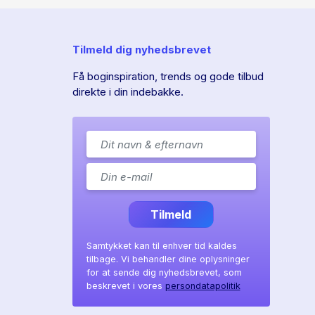
Tilmeld dig nyhedsbrevet
Få boginspiration, trends og gode tilbud
direkte i din indebakke.
Tilmeld
Samtykket kan til enhver tid kaldes
tilbage. Vi behandler dine oplysninger
for at sende dig nyhedsbrevet, som
beskrevet i vores
persondatapolitik