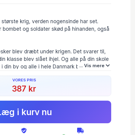
største krig, verden nogensinde har set.
er bombet og soldater skød på hinanden, også
ker blev dræbt under krigen. Det svarer til,
i din klasse blev slået ihjel. Og alle på din skole
... Vis mere
e i din by og alle i hele Danmark blev slået ihjel
VORES PRIS
387 kr
vorfor gik verdens lande ind i så grusom en
Forlag:
Gads Børnebøger
Læg i kurv nu
 gennemillustrerede historiske værk for unge
Forfatter(e):
egyndte, hvordan den gik, og hvordan den
Anders Lundt
 lande har gjort siden for at undgå nye krige.
Hansen