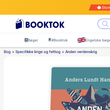
Stor
Bøger
#Booktok
Engelske bøg
Bog
Specifikke krige og felttog
Anden verdenskrig