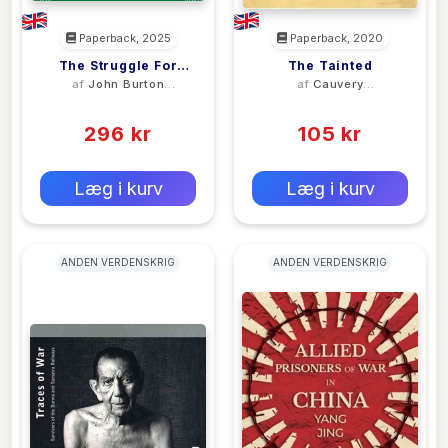
Paperback, 2025
Paperback, 2020
The Struggle For
The Tainted
af
John Burton
af
Cauvery
Liberation
Kegel
Madhavan
(0)
(0)
296 kr
105 kr
0 kr
0 kr
Forlags vejl. pris:
Forlags vejl. pris:
Læg i kurv
Læg i kurv
ANDEN VERDENSKRIG
ANDEN VERDENSKRIG