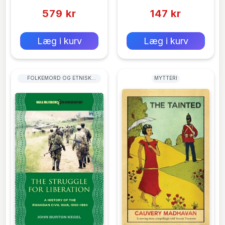
579 kr
147 kr
0 kr
0 kr
Forlags vejl. pris:
Forlags vejl. pris:
Læg i kurv
Læg i kurv
FOLKEMORD OG ETNISK
MYTTERI
UDRENSNING