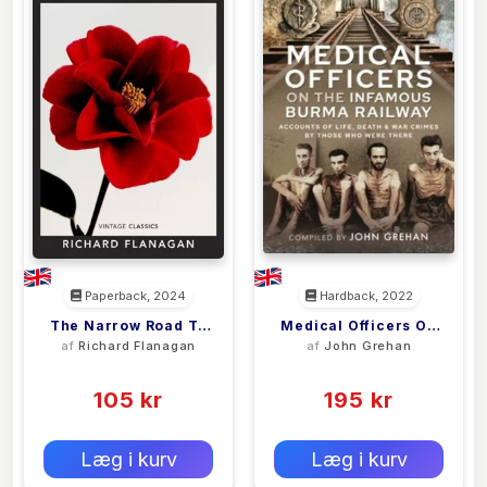
Paperback, 2024
Hardback, 2022
The Narrow Road To
Medical Officers On
af
Richard Flanagan
af
John Grehan
The Deep North
The Infamous Burma
(0)
(0)
Railway
105 kr
195 kr
0 kr
0 kr
Forlags vejl. pris:
Forlags vejl. pris:
Læg i kurv
Læg i kurv