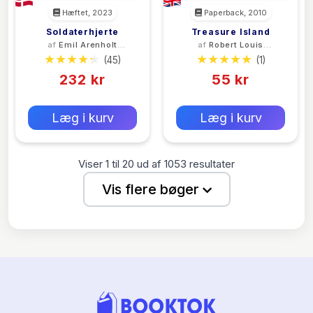
Hæftet, 2023
Paperback, 2010
Soldaterhjerte
Treasure Island
af
Emil Arenholt
af
Robert Louis
Mosekjær
Stevenson
(45)
(1)
232 kr
55 kr
0 kr
0 kr
Forlags vejl. pris:
Forlags vejl. pris:
Læg i kurv
Læg i kurv
Viser
1
til
20
ud af
1053
resultater
Vis flere bøger