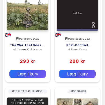
Hardback, 2022
Paperback, 2022
The War That Doesn't
Post-Conflict
af
Jason K. Stearns
af
Uros Cvoro
Say Its Name
Monuments In Bosnia
(0)
(0)
And Herzegovina
293 kr
288 kr
0 kr
0 kr
Forlags vejl. pris:
Forlags vejl. pris:
Læg i kurv
Læg i kurv
KRIGSLITTERATUR: ANDEN
KRIGSFANGER
VERDENSKRIG