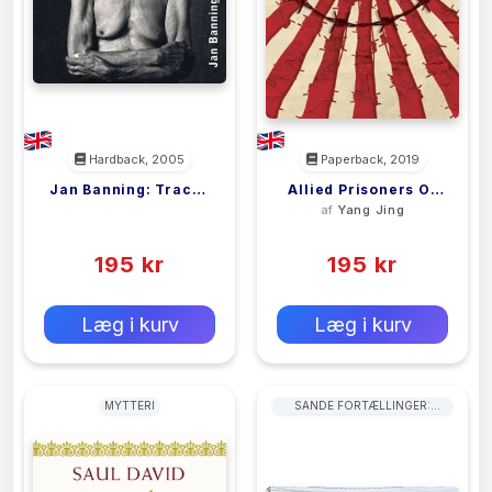
Hardback, 2005
Paperback, 2019
Jan Banning: Traces
Allied Prisoners Of
<filler>
af
Yang Jing
Of War
War In China
(0)
(0)
195 kr
195 kr
0 kr
0 kr
Forlags vejl. pris:
Forlags vejl. pris:
Læg i kurv
Læg i kurv
MYTTERI
SANDE FORTÆLLINGER:
KRIGSHISTORIER