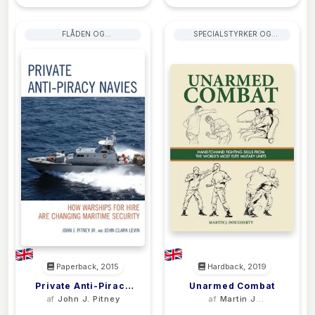
FLÅDEN OG
SPECIALSTYRKER OG
SØKRIGSFØRELSE
ELITESTYRKER
Paperback, 2015
Hardback, 2019
Private Anti-Piracy
Unarmed Combat
af
John J. Pitney
af
Martin J
Navies
Dougherty
(0)
(0)