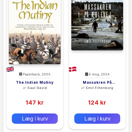
Paperback, 2003
E-bog, 2024
The Indian Mutiny
Massakren På
af
Saul David
af
Emil Filtenborg
Æblevej
(0)
(0)
147 kr
124 kr
0 kr
0 kr
Forlags vejl. pris:
Forlags vejl. pris:
Læg i kurv
Læg i kurv