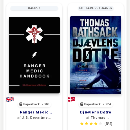
KAMP- &
MILITÆRE VETERANER
FORSVARSFÆRDIGHEDER
MANUALER
Paperback, 2016
Paperback, 2024
Ranger Medic
Djævlens Døtre
af
U.S. Department
af
Thomas
Handbook
of Defense
Rathsack
(0)
(181)