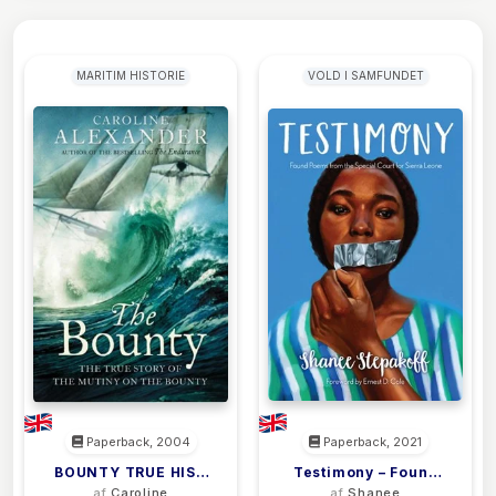
MARITIM HISTORIE
VOLD I SAMFUNDET
Paperback, 2004
Paperback, 2021
BOUNTY TRUE HIST
Testimony – Found
af
Caroline
af
Shanee
OF THE MUTINY
Poems From The