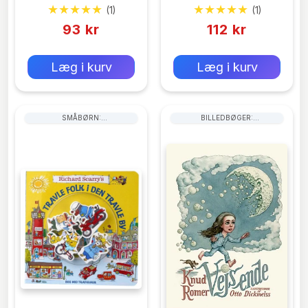
(1)
(1)
93 kr
112 kr
0 kr
0 kr
Forlags vejl. pris:
Forlags vejl. pris:
Læg i kurv
Læg i kurv
SMÅBØRN:
BILLEDBØGER:
TRANSPORTMIDLER
GODNATHISTORIER