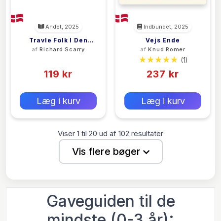
Andet, 2025
Indbundet, 2025
Travle Folk I Den
Vejs Ende
af
Richard Scarry
af
Knud Romer
Travle By
(0)
(1)
119 kr
237 kr
0 kr
0 kr
Forlags vejl. pris:
Forlags vejl. pris:
Læg i kurv
Læg i kurv
Viser
1
til
20
ud af
102
resultater
Vis flere bøger
Gaveguiden til de
mindste (0-3 år):