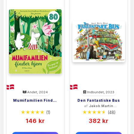
Andet, 2024
Indbundet, 2023
Mumifamilien Finder
Den Fantastiske Bus
<filler>
af
Jakob Martin
Hjem
Strid
(1)
(48)
146 kr
382 kr
0 kr
0 kr
Forlags vejl. pris:
Forlags vejl. pris: