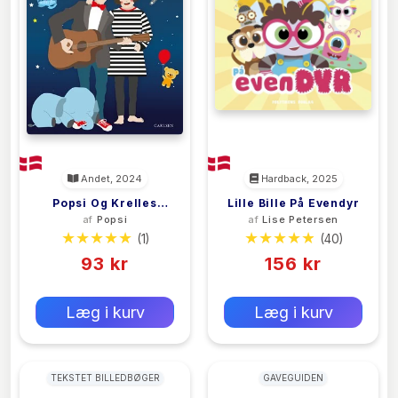
Andet, 2024
Hardback, 2025
Popsi Og Krelles
Lille Bille På Evendyr
af
Popsi
af
Lise Petersen
Godnatsange
(1)
(40)
93 kr
156 kr
0 kr
0 kr
Forlags vejl. pris:
Forlags vejl. pris:
Læg i kurv
Læg i kurv
TEKSTET BILLEDBØGER
GAVEGUIDEN