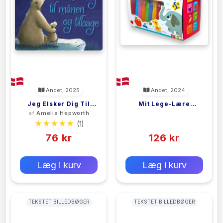
Andet, 2025
Andet, 2024
Jeg Elsker Dig Til
Mit Lege-Lære
af
Amelia Hepworth
<filler>
Månen Og Tilbage
Bibliotek: Første Ord
(1)
(0)
76 kr
126 kr
0 kr
0 kr
Forlags vejl. pris:
Forlags vejl. pris:
Læg i kurv
Læg i kurv
TEKSTET BILLEDBØGER
TEKSTET BILLEDBØGER