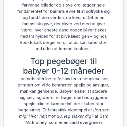
farverige billeder og sjove ord lægger hele
fundamentet for barnets evne til at udtrykke sig
og forstå den verden, de lever i. Det er en
fantastisk gave, der bliver ved med at give
værdi, hver eneste gang bogen bliver fisket
ned fra hylden for at blive læst igen – og hos
Booktok.dk sørger vi for, at du kan købe stort
ind uden at tømme kontoen.
Top pegebøger til
babyer 0-12 måneder
I barnets allerførste år handler læseoplevelsen
primært om vilde kontraster, spejle og ansigter,
man kan genkende. Babyer elsker at studere
sig selv, og derfor er bøger med indbyggede
spejle altid et kæmpe hit, der skaber stor
begejstring. Et fantastisk eksempel er
Jeg ser
mig! Hvor højt tror du, jeg elsker dig?
af Sam
McBratney, som er en sand evergreen i