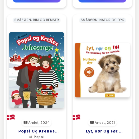
SMÅBØRN: RIM OG REMSER
SMÅBØRN: NATUR OG DYR
Andet, 2024
Andet, 2021
Popsi Og Krelles
Lyt, Rør Og Føl:
af
Popsi
<filler>
Julesange
Nuttede Dyr