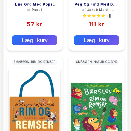
Lær Ord Med Popsi
Peg Og Find Med Den
af
Popsi
af
Jakob Martin
Og Krelle
Kæmpestore Pære
Strid
(0)
(1)
57 kr
111 kr
0 kr
0 kr
Forlags vejl. pris:
Forlags vejl. pris:
Læg i kurv
Læg i kurv
SMÅBØRN: RIM OG REMSER
SMÅBØRN: NATUR OG DYR