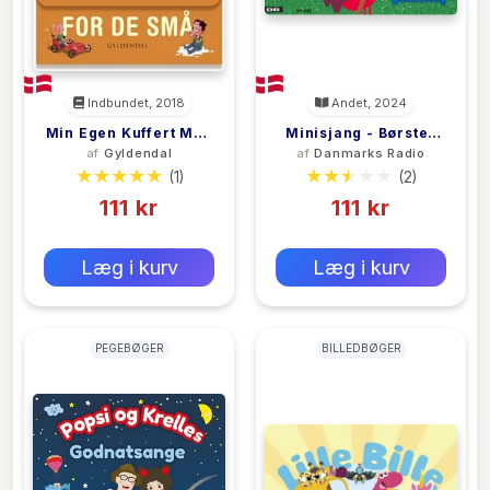
Indbundet, 2018
Andet, 2024
Min Egen Kuffert Med
Minisjang - Børstes
af
Gyldendal
af
Danmarks Radio
Rim Og Remser For
Rim Og Remser
(1)
(2)
De Små
111 kr
111 kr
0 kr
0 kr
Forlags vejl. pris:
Forlags vejl. pris:
Læg i kurv
Læg i kurv
PEGEBØGER
BILLEDBØGER