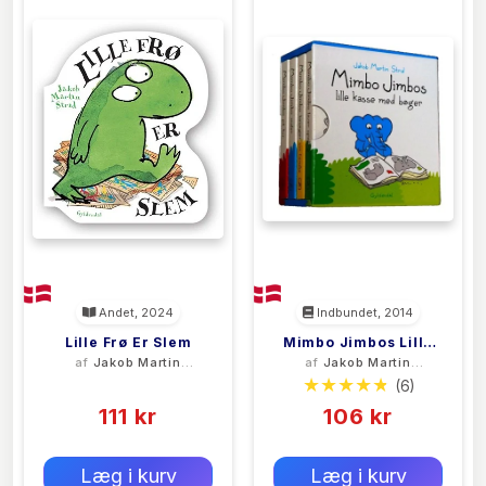
Andet, 2024
Indbundet, 2014
Lille Frø Er Slem
Mimbo Jimbos Lille
af
Jakob Martin
af
Jakob Martin
Kasse Med Bøger
Strid
Strid
(0)
(6)
111 kr
106 kr
0 kr
0 kr
Forlags vejl. pris:
Forlags vejl. pris:
Læg i kurv
Læg i kurv