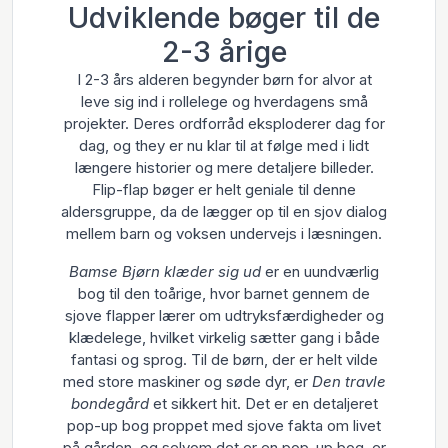
Udviklende bøger til de
2-3 årige
I 2-3 års alderen begynder børn for alvor at
leve sig ind i rollelege og hverdagens små
projekter. Deres ordforråd eksploderer dag for
dag, og they er nu klar til at følge med i lidt
længere historier og mere detaljere billeder.
Flip-flap bøger er helt geniale til denne
aldersgruppe, da de lægger op til en sjov dialog
mellem barn og voksen undervejs i læsningen.
Bamse Bjørn klæder sig ud
er en uundværlig
bog til den toårige, hvor barnet gennem de
sjove flapper lærer om udtryksfærdigheder og
klædelege, hvilket virkelig sætter gang i både
fantasi og sprog. Til de børn, der er helt vilde
med store maskiner og søde dyr, er
Den travle
bondegård
et sikkert hit. Det er en detaljeret
pop-up bog proppet med sjove fakta om livet
på gården, og selvom det er en pop-up bog, er