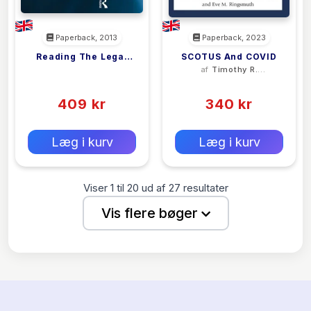
Paperback, 2013
Paperback, 2023
Reading The Legal
SCOTUS And COVID
<filler>
af
Timothy R.
Case
Johnson
(0)
(0)
409 kr
340 kr
0 kr
0 kr
Forlags vejl. pris:
Forlags vejl. pris:
Læg i kurv
Læg i kurv
Viser
1
til
20
ud af
27
resultater
Vis flere bøger