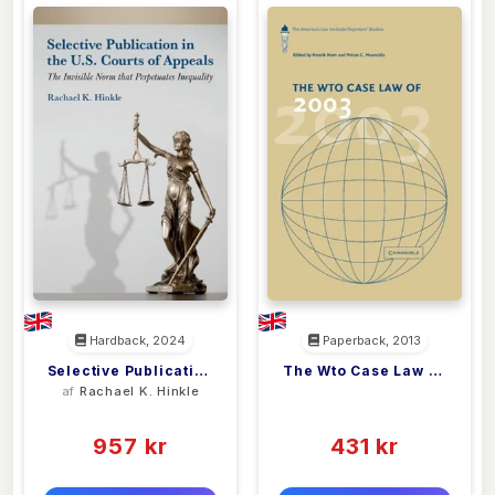
Hardback, 2024
Paperback, 2013
Selective Publication
The Wto Case Law Of
af
Rachael K. Hinkle
<filler>
In The U.S. Courts Of
2003
(0)
(0)
Appeals
957 kr
431 kr
0 kr
0 kr
Forlags vejl. pris:
Forlags vejl. pris: