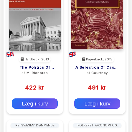
Hardback, 2013
Paperback, 2015
The Politics Of
A Selection Of Cases
af
M. Richards
af
Courtney
Freedom Of
Illustrative Of The
Stanhope Kenny
(0)
(0)
Expression
English Law Of Tort
422 kr
491 kr
0 kr
0 kr
Forlags vejl. pris:
Forlags vejl. pris:
Læg i kurv
Læg i kurv
RETSVÆSEN: DØMMENDE
FOLKERET: ØKONOMI OG
MAGT
HANDEL