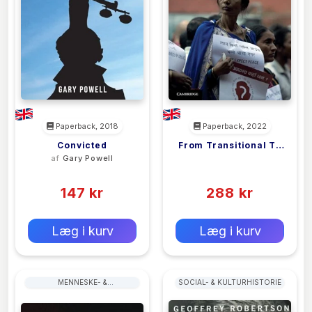
Paperback, 2018
Paperback, 2022
Convicted
From Transitional To
af
Gary Powell
<filler>
Transformative
(0)
(0)
Justice
147 kr
288 kr
0 kr
0 kr
Forlags vejl. pris:
Forlags vejl. pris:
Læg i kurv
Læg i kurv
MENNESKE- &
SOCIAL- & KULTURHISTORIE
BORGERRETTIGHEDER