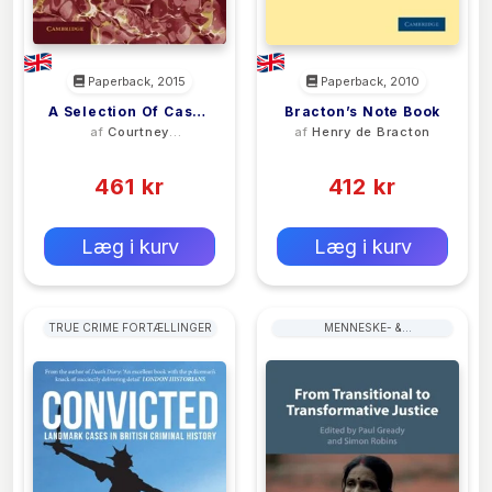
Paperback, 2015
Paperback, 2010
A Selection Of Cases
Bracton’s Note Book
af
Courtney
af
Henry de Bracton
Illustrative Of The
Stanhope Kenny
(0)
(0)
Law Of Contract
461 kr
412 kr
0 kr
0 kr
Forlags vejl. pris:
Forlags vejl. pris:
Læg i kurv
Læg i kurv
TRUE CRIME FORTÆLLINGER
MENNESKE- &
BORGERRETTIGHEDER