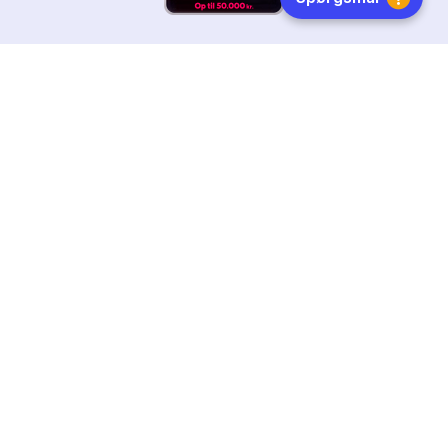
HURTIG LEVERING
DANSKEJET
FØLG OS
Tilmeld dig nyhedsbrevet
Få boginspiration, trends og gode tilbud direkte i din
indebakke.