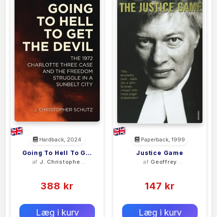
Hardback, 2024
Paperback, 1999
Going To Hell To Get
Justice Game
af
J. Christopher
af
Geoffrey
The Devil
Schutz
Robertson
(0)
(0)
388 kr
147 kr
0 kr
0 kr
Forlags vejl. pris:
Forlags vejl. pris:
Læg i kurv
Læg i kurv