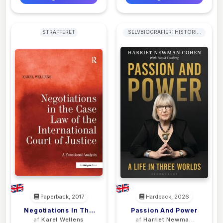
STRAFFERET
SELVBIOGRAFIER: HISTORIE,
POLITIK OG MILITÆR
Paperback, 2017
Hardback, 2026
Negotiations In The
Passion And Power
af
Karel Wellens
af
Harriet Newman
Case Law Of The