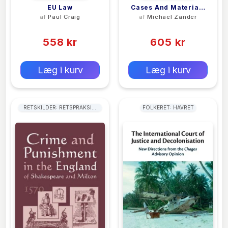
EU Law
Cases And Materials
af
Paul Craig
af
Michael Zander
On The English Legal
(0)
(0)
System
558 kr
605 kr
0 kr
0 kr
Forlags vejl. pris:
Forlags vejl. pris:
Læg i kurv
Læg i kurv
RETSKILDER: RETSPRAKSIS,
FOLKERET: HAVRET
PRÆCEDENS