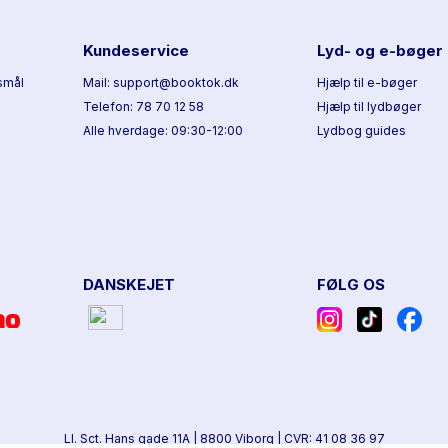
Kundeservice
Lyd- og e-bøger
smål
Mail: support@booktok.dk
Hjælp til e-bøger
Telefon: 78 70 12 58
Hjælp til lydbøger
Alle hverdage: 09:30-12:00
Lydbog guides
DANSKEJET
FØLG OS
Ll. Sct. Hans gade 11A
|
8800 Viborg
|
CVR: 41 08 36 97