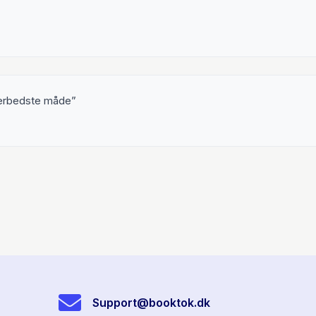
llerbedste måde
Support@booktok.dk