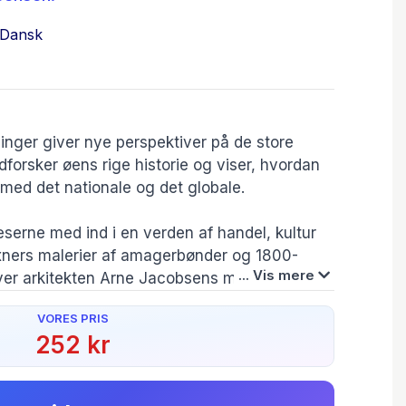
Dansk
inger giver nye perspektiver på de store
udforsker øens rige historie og viser, hvordan
 med det nationale og det globale.
æserne med ind i en verden af handel, kultur
 Exners malerier af amagerbønder og 1800-
... Vis mere
over arkitekten Arne Jacobsens modernistiske
pperen Knud Hansen Walløe, der sejlede
Forfatter(e):
Mikael Kristian
VORES PRIS
 Sankt Petersborg.
Hansen
,
Erik Gøbel
,
252 kr
Camilla Cziffery
Nielsen
,
Søren
Mentz
,
Christian
olk under besættelsen, får belyst
Aagaard
,
Mikkel
Bang Maesen
,
g og hører om bagersvenden, der gjorde
Therkel Stræde
,
Sine Krogh
,
Bo