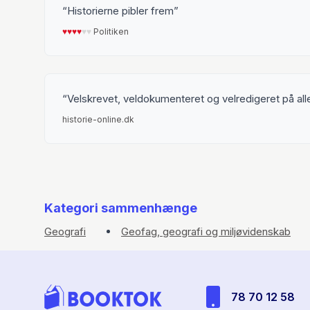
Historierne pibler frem
♥︎
♥︎
♥︎
♥︎
♥︎
♥︎
Politiken
Velskrevet, veldokumenteret og velredigeret på a
historie-online.dk
Kategori sammenhænge
Geografi
Geofag, geografi og miljøvidenskab
78 70 12 58