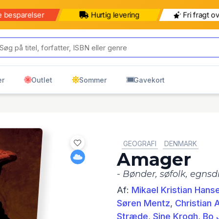
e besparelser
Hurtig levering
Fri fragt o
er
Outlet
Sommer
Gavekort
GENRE:
GEOGRAFI
DENMARK
Amager
- Bønder, søfolk, egnsd
Af:
Mikael Kristian Hans
Søren Mentz
,
Christian 
Stræde
,
Sine Krogh
,
Bo 