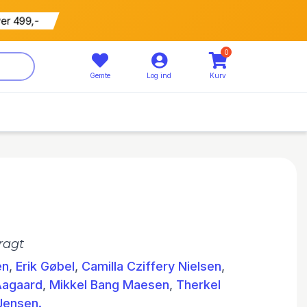
ver 499,-
0
Gemte
Log ind
Kurv
ragt
en
,
Erik Gøbel
,
Camilla Cziffery Nielsen
,
Aagaard
,
Mikkel Bang Maesen
,
Therkel
Jensen.