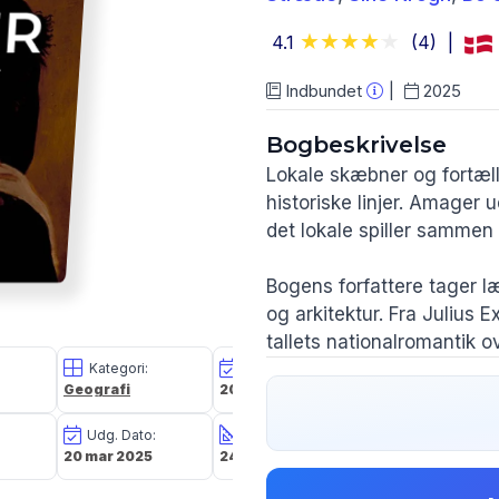
4.1
(4)
Indbundet
2025
Bogbeskrivelse
Lokale skæbner og fortæll
historiske linjer. Amager 
det lokale spiller sammen
Bogens forfattere tager l
og arkitektur. Fra Julius
tallets nationalromantik 
badeanstalt til dragørski
Kategori:
Oplagsdato:
Vægt:
Geografi
20 mar 2025
905g
sydfrugter fra Sicilien til
Udg. Dato:
Størrelse i cm:
Forlag:
Læseren møder modstandsf
20 mar 2025
24,4 x 17,8 x 2,3
Nord Academic
amagerdragtens betydnin