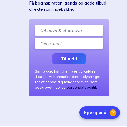
Få boginspiration, trends og gode tilbud
direkte i din indebakke.
Tilmeld
Samtykket kan til enhver tid kaldes
tilbage. Vi behandler dine oplysninger
for at sende dig nyhedsbrevet, som
beskrevet i vores
persondatapolitik