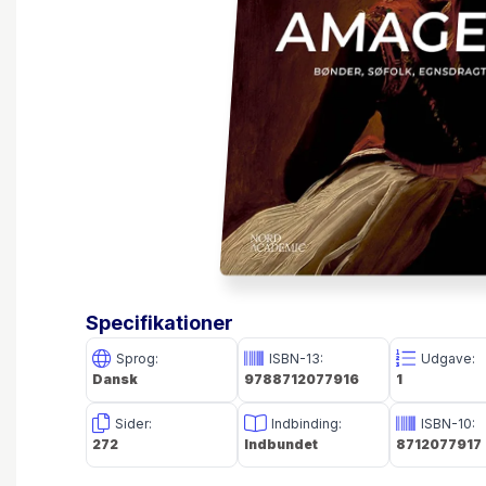
Specifikationer
Sprog:
ISBN-13:
Udgave:
Dansk
9788712077916
1
Sider:
Indbinding:
ISBN-10:
272
Indbundet
8712077917