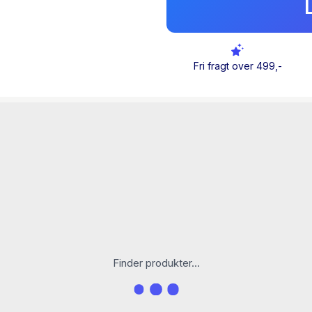
tjeneste under 1. Verdens
handel, kultur og arkitekt
hvordan lokale fortælling
former de større nationale
Fri fragt over 499,-
Bogen er redigeret af Sør
Stræde, Søren Mentz, Mika
Mikkel Bang Maesen, Sine 
Jensen.
Finder produkter...