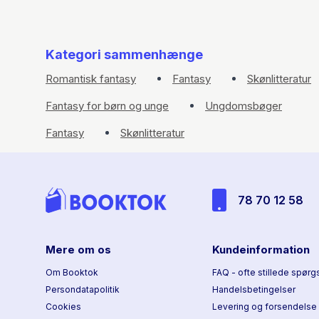
Kategori sammenhænge
Romantisk fantasy
Fantasy
Skønlitteratur
Fantasy for børn og unge
Ungdomsbøger
Fantasy
Skønlitteratur
78 70 12 58
Mere om os
Kundeinformation
Om Booktok
FAQ - ofte stillede spørg
Persondatapolitik
Handelsbetingelser
Cookies
Levering og forsendelse