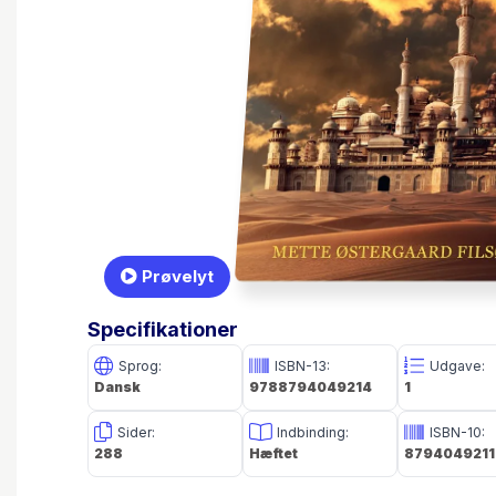
Prøvelyt
Specifikationer
Sprog:
ISBN-13:
Udgave:
Dansk
9788794049214
1
Sider:
Indbinding:
ISBN-10:
288
Hæftet
8794049211