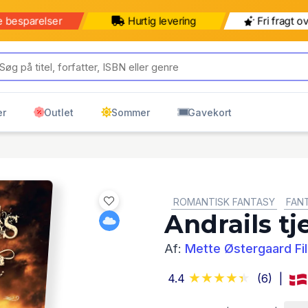
e besparelser
Hurtig levering
Fri fragt o
er
Outlet
Sommer
Gavekort
GENRE:
ROMANTISK FANTASY
FAN
Andrails tj
Af:
Mette Østergaard Fi
4.4
(6)