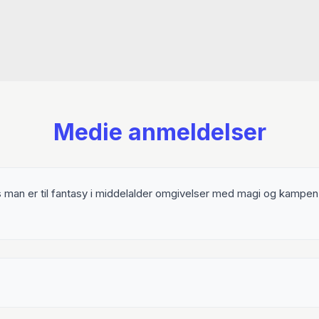
“En fryd for fantasy-elske
⭐⭐⭐⭐⭐
”Virkelig god bog” Goodr
⭐⭐⭐⭐⭐
”En virkelig spændende fan
Medie anmeldelser
“en YA fantasyfortælling,
de gode kæmper det godes
Himmelskibet.dk
vis man er til fantasy i middelalder omgivelser med magi og kamp