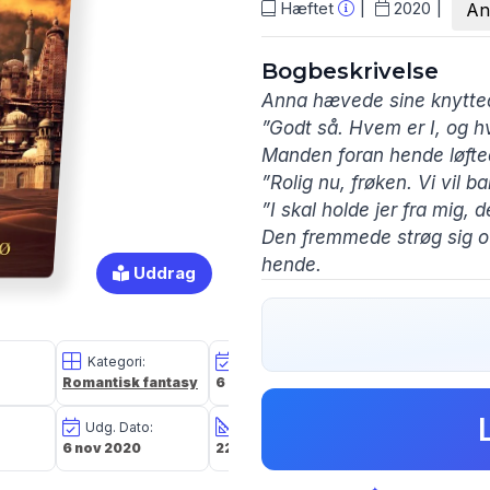
Hæftet
2020
An
Bogbeskrivelse
Anna hævede sine knytte
”Godt så. Hvem er I, og hv
Manden foran hende løft
”Rolig nu, frøken. Vi vil ba
”I skal holde jer fra mig, 
Den fremmede strøg sig o
hende.
Uddrag
”Hun er helt perfekt,” sa
to soldater bag hende. ”G
Kategori:
Oplagsdato:
Vægt:
Det er sommer, og der er e
Romantisk fantasy
6 nov 2020
475g
afdøde enkefru Kerstins 
søgen efter en redning til
Udg. Dato:
Størrelse i cm:
Forlag:
6 nov 2020
22,2 x 14,2 x 2,5
Forlaget
elverskoven.
Forfatterskabet