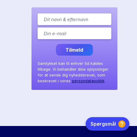
Tilmeld
Samtykket kan til enhver tid kaldes
tilbage. Vi behandler dine oplysninger
for at sende dig nyhedsbrevet, som
beskrevet i vores
persondatapolitik