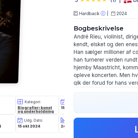
5
(1)
D
Hardback
2024
Bogbeskrivelse
André Rieu, violinist, dir
kendt, elsket og den enest
Han sælger millioner af cd
han turnerer verden rundt
hjemby Maastricht, kommer
opleve koncerten. Men hv
gik der forud for hans v
„Succes er ikke noget, d
dag til den anden. Følels
Kategori:
Oplagsdato:
Vægt:
glæde og begejstring sørg
Biografier: kunst
15 okt 2024
450g
og underholdning
Historien om hans ungdom
Udg. Dato:
Størrelse i cm:
Forlag:
op i, hans studie på kons
4
15 okt 2024
24,0 x 16,0 x 1,5
Buster Nordic A/
som førte til hans store 
lidenskabelig og humoristi