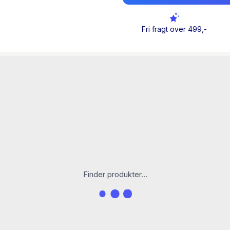
Det er historien om en drø
Fri fragt over 499,-
Finder produkter...