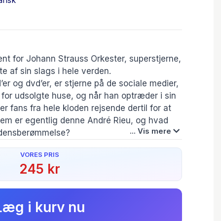
ansk
igent for Johann Strauss Orkester, superstjerne,
e af sin slags i hele verden.
’er og dvd’er, er stjerne på de sociale medier,
 for udsolgte huse, og når han optræder i sin
 fans fra hele kloden rejsende dertil for at
em er egentlig denne André Rieu, og hvad
... Vis mere
erdensberømmelse?
er kommer dalende ned fra himlen fra den ene
VORES PRIS
er som tvivl, frygt og ængstelse, men også
Forfatter(e):
245 kr
er for, at man holder ved hver eneste gang.”
Marjorie Rieu
, den musikalske familie, som han voksede
ervatoriet og den lange anstrengende vej,
S
Læg i kurv nu
gennembrud, bliver alt sammen skildret på
sk vis af hans hustru Marjorie.