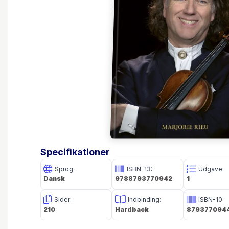
Specifikationer
Sprog:
ISBN-13:
Udgave:
Dansk
9788793770942
1
Sider:
Indbinding:
ISBN-10:
210
Hardback
879377094