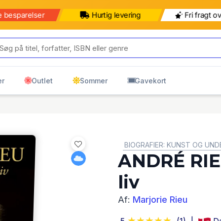
e besparelser
Hurtig levering
Fri fragt o
er
Outlet
Sommer
Gavekort
GENRE:
BIOGRAFIER: KUNST OG UN
ANDRÉ RIEU
liv
Af:
Marjorie Rieu