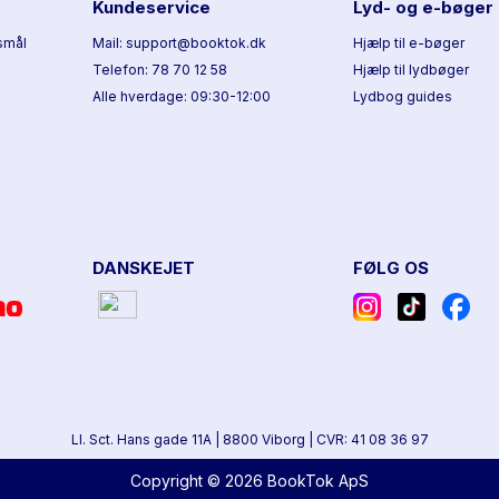
Kundeservice
Lyd- og e-bøger
smål
Mail: support@booktok.dk
Hjælp til e-bøger
Telefon: 78 70 12 58
Hjælp til lydbøger
Alle hverdage: 09:30-12:00
Lydbog guides
DANSKEJET
FØLG OS
Ll. Sct. Hans gade 11A
|
8800 Viborg
|
CVR: 41 08 36 97
Copyright © 2026 BookTok ApS