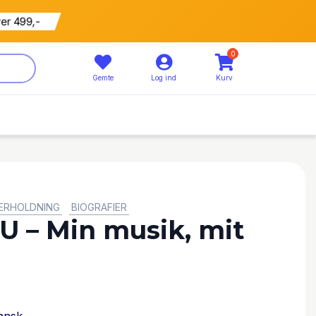
ver 499,-
0
Gemte
Log ind
Kurv
DERHOLDNING
BIOGRAFIER
 – Min musik, mit