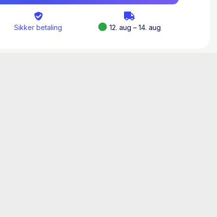
m, der blev til virkelighed.
Sikker betaling
12. aug – 14. aug